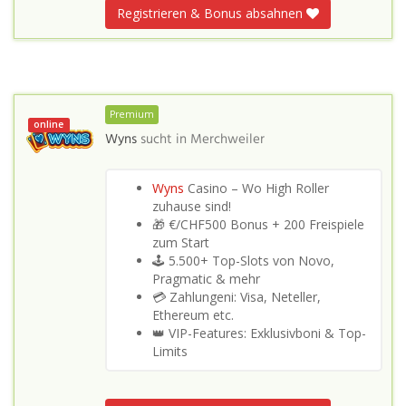
Registrieren & Bonus absahnen
Premium
online
Wyns
sucht in
Merchweiler
Wyns
Casino – Wo High Roller
zuhause sind!
🎁 €/CHF500 Bonus + 200 Freispiele
zum Start
🕹️ 5.500+ Top-Slots von Novo,
Pragmatic & mehr
💳 Zahlungeni: Visa, Neteller,
Ethereum etc.
👑 VIP-Features: Exklusivboni & Top-
Limits