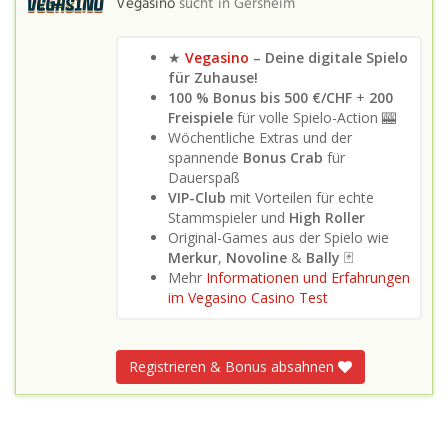
Vegasino
sucht in
Gersheim
★
Vegasino
– Deine digitale Spielo
für Zuhause!
100 % Bonus bis 500 €/CHF
+
200
Freispiele
für volle Spielo-Action 🎰
Wöchentliche Extras und der
spannende
Bonus Crab
für
Dauerspaß
VIP-Club
mit Vorteilen für echte
Stammspieler und
High Roller
Original-Games aus der Spielo wie
Merkur
,
Novoline
&
Bally
🃏
Mehr
Informationen und Erfahrungen
im Vegasino Casino Test
Registrieren & Bonus absahnen