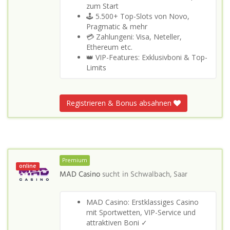
zum Start
🕹️ 5.500+ Top-Slots von Novo,
Pragmatic & mehr
💳 Zahlungeni: Visa, Neteller,
Ethereum etc.
👑 VIP-Features: Exklusivboni & Top-
Limits
Registrieren & Bonus absahnen
Premium
online
MAD Casino
sucht in
Schwalbach, Saar
MAD Casino: Erstklassiges Casino
mit Sportwetten, VIP-Service und
attraktiven Boni ✓