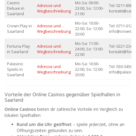
Casino
Mo-Sa: 09:00-
Adresse und
Tel: 0211-89012
Deluxe in
23:00, So: 12:00-
Wegbeschreibung
kontakt@casi
Saarland
21:00
Mo-Sa: 10:00-
Crown Play in
Adresse und
Tel: 0711-01234
22:00, So: 12:00-
Saarland
Wegbeschreibung
info@crownpl
20:00
Mo-Sa: 11:00-
Fortuna Play
Adresse und
Tel: 0221-23456
24:00, So: 13:00-
in Saarland
Wegbeschreibung
kontakt@fortu
22:00
Palasino
Mo-Sa: 10:00-
Adresse und
Tel: 030-345678
Spielo in
22:00, So: 12:00-
Wegbeschreibung
info@palasino
Saarland
20:00
Vorteile der Online Casinos gegenüber Spielhallen in
Saarland
Online Casinos
bieten dir zahlreiche Vorteile im Vergleich zu
lokalen Spielhallen:
Rund um die Uhr geöffnet
– spiele jederzeit, ohne an
Öffnungszeiten gebunden zu sein.