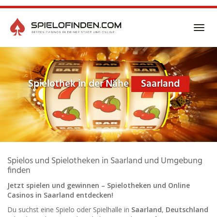
Skip
to
main
Toggl
content
navig
Spielothek in der Nähe
Saarland
Spielos und Spielotheken in Saarland und Umgebung
finden
Jetzt spielen und gewinnen – Spielotheken und Online
Casinos in Saarland entdecken!
Du suchst eine Spielo oder Spielhalle in
Saarland
,
Deutschland