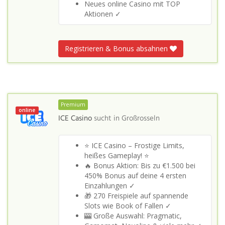
Neues online Casino mit TOP
Aktionen ✓
Registrieren & Bonus absahnen
Premium
online
ICE Casino
sucht in
Großrosseln
⭐ ICE Casino – Frostige Limits,
heißes Gameplay! ⭐
🔥 Bonus Aktion: Bis zu €1.500 bei
450% Bonus auf deine 4 ersten
Einzahlungen ✓
🎁 270 Freispiele auf spannende
Slots wie Book of Fallen ✓
🎰 Große Auswahl: Pragmatic,