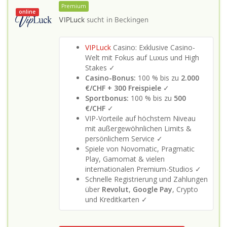
Premium
online
VIPLuck
sucht in
Beckingen
VIPLuck
Casino: Exklusive Casino-
Welt mit Fokus auf Luxus und High
Stakes ✓
Casino-Bonus:
100 % bis zu
2.000
€/CHF + 300 Freispiele
✓
Sportbonus:
100 % bis zu
500
€/CHF
✓
VIP-Vorteile auf höchstem Niveau
mit außergewöhnlichen Limits &
persönlichem Service ✓
Spiele von Novomatic, Pragmatic
Play, Gamomat & vielen
internationalen Premium-Studios ✓
Schnelle Registrierung und Zahlungen
über
Revolut
,
Google Pay
, Crypto
und Kreditkarten ✓