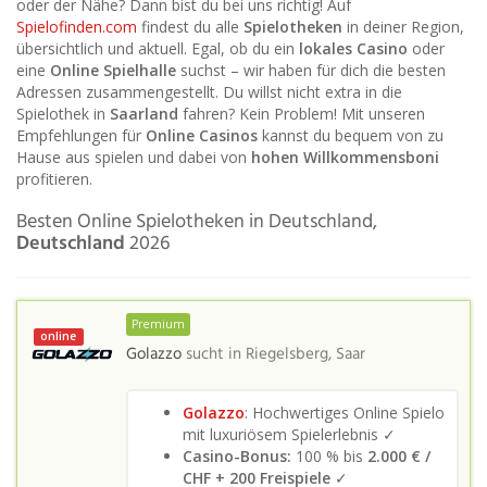
oder der Nähe? Dann bist du bei uns richtig! Auf
Spielofinden.com
findest du alle
Spielotheken
in deiner Region,
übersichtlich und aktuell. Egal, ob du ein
lokales Casino
oder
eine
Online Spielhalle
suchst – wir haben für dich die besten
Adressen zusammengestellt. Du willst nicht extra in die
Spielothek in
Saarland
fahren? Kein Problem! Mit unseren
Empfehlungen für
Online Casinos
kannst du bequem von zu
Hause aus spielen und dabei von
hohen Willkommensboni
profitieren.
Besten Online Spielotheken in Deutschland,
Deutschland
2026
Premium
online
Golazzo
sucht in
Riegelsberg, Saar
Golazzo
: Hochwertiges Online Spielo
mit luxuriösem Spielerlebnis ✓
Casino-Bonus:
100 % bis
2.000 € /
CHF + 200 Freispiele
✓