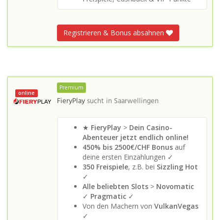
Registrieren & Bonus absahnen
Premium
online
FieryPlay
sucht in
Saarwellingen
★
FieryPlay
>
Dein Casino-
Abenteuer jetzt endlich online!
450% bis 2500€/CHF Bonus
auf
deine ersten Einzahlungen ✓
350 Freispiele
, z.B. bei
Sizzling Hot
✓
Alle beliebten Slots
>
Novomatic
✓
Pragmatic
✓
Von den Machern von
VulkanVegas
✓