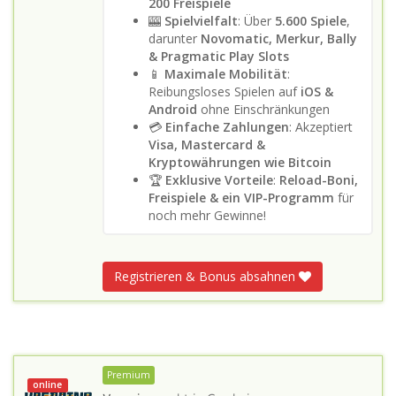
200 Freispiele
🎰
Spielvielfalt
: Über
5.600 Spiele
,
darunter
Novomatic, Merkur, Bally
& Pragmatic Play Slots
📱
Maximale Mobilität
:
Reibungsloses Spielen auf
iOS &
Android
ohne Einschränkungen
💳
Einfache Zahlungen
: Akzeptiert
Visa, Mastercard &
Kryptowährungen wie Bitcoin
🏆
Exklusive Vorteile
:
Reload-Boni,
Freispiele & ein VIP-Programm
für
noch mehr Gewinne!
Registrieren & Bonus absahnen
Premium
online