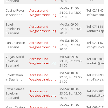
Saarland
20:00
Mo-Sa: 11:00-
Casino Royal
Adresse und
Tel: 0211-45678
24:00, So: 13:00-
in Saarland
Wegbeschreibung
info@casino-r
22:00
Spiel-In
Mo-Sa: 09:00-
Adresse und
Tel: 0711-56789
Spielos in
22:00, So: 12:00-
Wegbeschreibung
kontakt@spiel-
Saarland
20:00
Mo-Sa: 10:00-
Fun Casino in
Adresse und
Tel: 0221-67890
22:00, So: 12:00-
Saarland
Wegbeschreibung
info@fun-casi
20:00
Vegas World
Mo-Sa: 09:00-
Adresse und
Tel: 089-789012
Spielo in
23:00, So: 12:00-
Wegbeschreibung
kontakt@vega
Saarland
21:00
Mo-Sa: 10:00-
Spielstation
Adresse und
Tel: 030-890123
22:00, So: 13:00-
in Saarland
Wegbeschreibung
info@spielstat
21:00
Extra Games
Mo-Sa: 10:00-
Adresse und
Tel: 040-901234
Spielo in
23:00, So: 12:00-
Wegbeschreibung
kontakt@extr
Saarland
20:00
Mo-Sa: 11:00-
Magic Casino
Adresse und
Tel: 069-012345