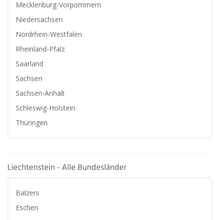
Mecklenburg-Vorpommern
Niedersachsen
Nordrhein-Westfalen
Rheinland-Pfalz
Saarland
Sachsen
Sachsen-Anhalt
Schleswig-Holstein
Thüringen
Liechtenstein - Alle Bundesländer
Balzers
Eschen