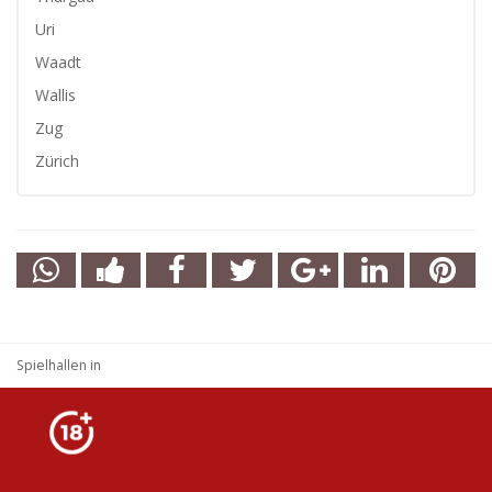
Uri
Waadt
Wallis
Zug
Zürich
Spielhallen in