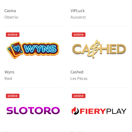
Casina
VIPLuck
Oberrisi
Äusserst
online
online
Wyns
Cashed
Ried
Les Pécas
online
online