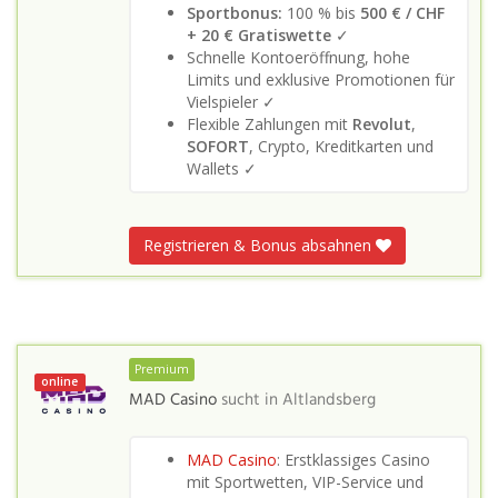
Sportbonus:
100 % bis
500 € / CHF
+ 20 € Gratiswette
✓
Schnelle Kontoeröffnung, hohe
Limits und exklusive Promotionen für
Vielspieler ✓
Flexible Zahlungen mit
Revolut
,
SOFORT
, Crypto, Kreditkarten und
Wallets ✓
Registrieren & Bonus absahnen
Premium
online
MAD Casino
sucht in
Altlandsberg
MAD Casino
: Erstklassiges Casino
mit Sportwetten, VIP-Service und