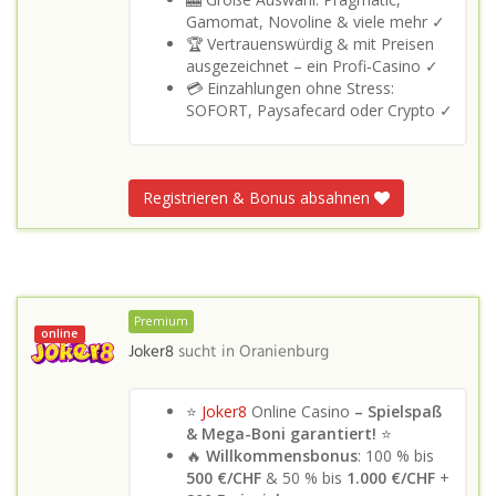
Gamomat, Novoline & viele mehr ✓
🏆 Vertrauenswürdig & mit Preisen
ausgezeichnet – ein Profi‑Casino ✓
💳 Einzahlungen ohne Stress:
SOFORT, Paysafecard oder Crypto ✓
Registrieren & Bonus absahnen
Premium
online
Joker8
sucht in
Oranienburg
⭐
Joker8
Online Casino
– Spielspaß
& Mega-Boni garantiert!
⭐
🔥
Willkommensbonus
: 100 % bis
500 €/CHF
& 50 % bis
1.000 €/CHF
+