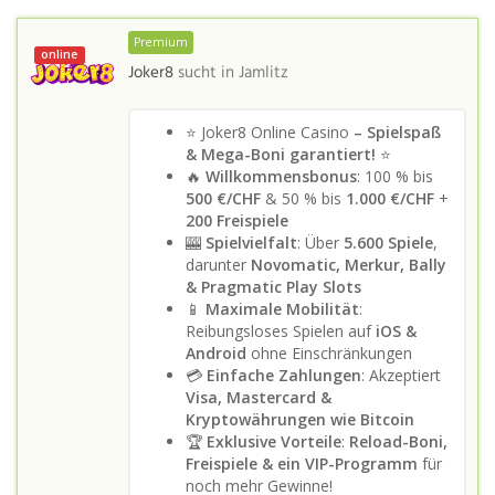
Premium
online
Joker8
sucht in
Jamlitz
⭐ Joker8 Online Casino
– Spielspaß
& Mega-Boni garantiert!
⭐
🔥
Willkommensbonus
: 100 % bis
500 €/CHF
& 50 % bis
1.000 €/CHF
+
200 Freispiele
🎰
Spielvielfalt
: Über
5.600 Spiele
,
darunter
Novomatic, Merkur, Bally
& Pragmatic Play Slots
📱
Maximale Mobilität
:
Reibungsloses Spielen auf
iOS &
Android
ohne Einschränkungen
💳
Einfache Zahlungen
: Akzeptiert
Visa, Mastercard &
Kryptowährungen wie Bitcoin
🏆
Exklusive Vorteile
:
Reload-Boni,
Freispiele & ein VIP-Programm
für
noch mehr Gewinne!