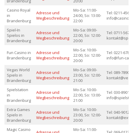
Brandenburg
20:00
Casino Royal
Mo-Sa: 11:00-
Adresse und
Tel: 0211-45678
in
24:00, So: 13:00-
Wegbeschreibung
info@casino-r
Brandenburg
22:00
Spiel-In
Mo-Sa: 09:00-
Adresse und
Tel: 0711-56789
Spielos in
22:00, So: 12:00-
Wegbeschreibung
kontakt@spiel-
Brandenburg
20:00
Mo-Sa: 10:00-
Fun Casino in
Adresse und
Tel: 0221-67890
22:00, So: 12:00-
Brandenburg
Wegbeschreibung
info@fun-casi
20:00
Vegas World
Mo-Sa: 09:00-
Adresse und
Tel: 089-789012
Spielo in
23:00, So: 12:00-
Wegbeschreibung
kontakt@vega
Brandenburg
21:00
Spielstation
Mo-Sa: 10:00-
Adresse und
Tel: 030-890123
in
22:00, So: 13:00-
Wegbeschreibung
info@spielstat
Brandenburg
21:00
Extra Games
Mo-Sa: 10:00-
Adresse und
Tel: 040-901234
Spielo in
23:00, So: 12:00-
Wegbeschreibung
kontakt@extr
Brandenburg
20:00
Magic Casino
Mo-Sa: 11:00-
Adresse und
Tel: 069-012345