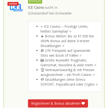
Premium
online
ICE Casino
sucht in
Schulzendorf bei Eichwalde
⭐ ICE Casino – Frostige Limits,
heißes Gameplay! ⭐
🔥 Bonus Aktion: Bis zu €1.500 bei
450% Bonus auf deine 4 ersten
Einzahlungen ✓
🎁 270 Freispiele auf spannende
Slots wie Book of Fallen ✓
🎰 Große Auswahl: Pragmatic,
Gamomat, Novoline & viele mehr ✓
🏆 Vertrauenswürdig & mit Preisen
ausgezeichnet – ein Profi‑Casino ✓
💳 Einzahlungen ohne Stress:
SOFORT, Paysafecard oder Crypto ✓
Registrieren & Bonus absahnen