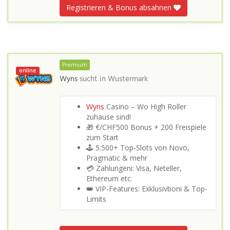
Registrieren & Bonus absahnen
Premium
online
Wyns
sucht in
Wustermark
Wyns
Casino – Wo High Roller
zuhause sind!
🎁 €/CHF500 Bonus + 200 Freispiele
zum Start
🕹️ 5.500+ Top-Slots von Novo,
Pragmatic & mehr
💳 Zahlungeni: Visa, Neteller,
Ethereum etc.
👑 VIP-Features: Exklusivboni & Top-
Limits