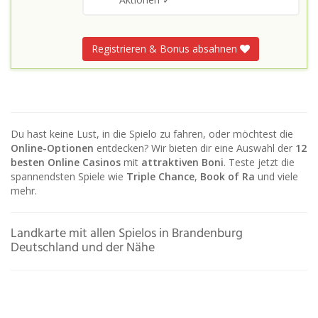
Registrieren & Bonus absahnen
Du hast keine Lust, in die Spielo zu fahren, oder möchtest die
Online-Optionen
entdecken? Wir bieten dir eine Auswahl der
12
besten Online Casinos
mit
attraktiven Boni
. Teste jetzt die
spannendsten Spiele wie
Triple Chance
,
Book of Ra
und viele
mehr.
Landkarte mit allen Spielos in Brandenburg
Deutschland und der Nähe