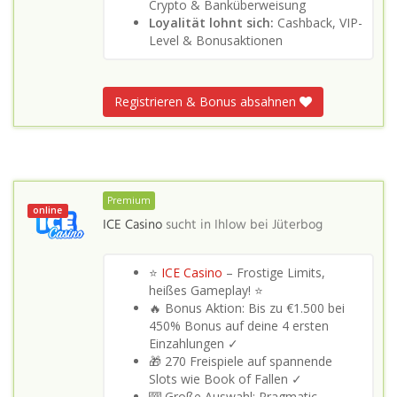
Crypto & Banküberweisung
Loyalität lohnt sich:
Cashback, VIP-
Level & Bonusaktionen
Registrieren & Bonus absahnen
Premium
online
ICE Casino
sucht in
Ihlow bei Jüterbog
⭐
ICE Casino
– Frostige Limits,
heißes Gameplay! ⭐
🔥 Bonus Aktion: Bis zu €1.500 bei
450% Bonus auf deine 4 ersten
Einzahlungen ✓
🎁 270 Freispiele auf spannende
Slots wie Book of Fallen ✓
🎰 Große Auswahl: Pragmatic,