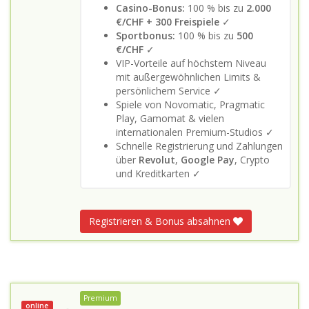
Casino-Bonus:
100 % bis zu
2.000
€/CHF + 300 Freispiele
✓
Sportbonus:
100 % bis zu
500
€/CHF
✓
VIP-Vorteile auf höchstem Niveau
mit außergewöhnlichen Limits &
persönlichem Service ✓
Spiele von Novomatic, Pragmatic
Play, Gamomat & vielen
internationalen Premium-Studios ✓
Schnelle Registrierung und Zahlungen
über
Revolut
,
Google Pay
, Crypto
und Kreditkarten ✓
Registrieren & Bonus absahnen
Premium
online