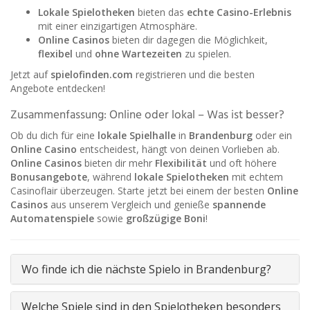
Lokale Spielotheken
bieten das
echte Casino-Erlebnis
mit einer einzigartigen Atmosphäre.
Online Casinos
bieten dir dagegen die Möglichkeit,
flexibel
und
ohne Wartezeiten
zu spielen.
Jetzt auf
spielofinden.com
registrieren und die besten
Angebote entdecken!
Zusammenfassung: Online oder lokal – Was ist besser?
Ob du dich für eine
lokale Spielhalle
in
Brandenburg
oder ein
Online Casino
entscheidest, hängt von deinen Vorlieben ab.
Online Casinos
bieten dir mehr
Flexibilität
und oft höhere
Bonusangebote
, während
lokale Spielotheken
mit echtem
Casinoflair überzeugen. Starte jetzt bei einem der besten
Online
Casinos
aus unserem Vergleich und genieße
spannende
Automatenspiele
sowie
großzügige Boni
!
Wo finde ich die nächste Spielo in Brandenburg?
Welche Spiele sind in den Spielotheken besonders