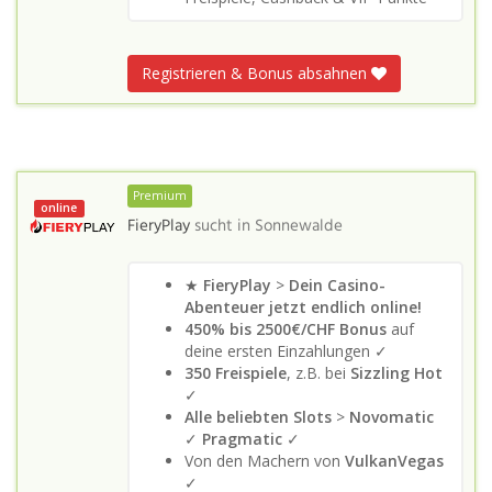
Registrieren & Bonus absahnen
Premium
online
FieryPlay
sucht in
Sonnewalde
★
FieryPlay
>
Dein Casino-
Abenteuer jetzt endlich online!
450% bis 2500€/CHF Bonus
auf
deine ersten Einzahlungen ✓
350 Freispiele
, z.B. bei
Sizzling Hot
✓
Alle beliebten Slots
>
Novomatic
✓
Pragmatic
✓
Von den Machern von
VulkanVegas
✓