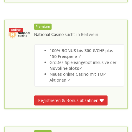
Premium
online
National Casino
sucht in
Reitwein
100% BONUS bis 300 €/CHF
plus
150 Freispiele
✓
Großes Spieleangebot inklusive der
Novoline Slots
✓
Neues online Casino mit TOP
Aktionen ✓
Registrieren & Bonus absahnen