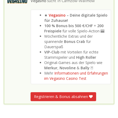
Vegasino
sucht in
Carmzow-Wallmow
★
Vegasino
– Deine digitale Spielo
für Zuhause!
100 % Bonus bis 500 €/CHF
+
200
Freispiele
für volle Spielo-Action 🎰
Wöchentliche Extras und der
spannende
Bonus Crab
für
Dauerspaß
VIP-Club
mit Vorteilen für echte
Stammspieler und
High Roller
Original-Games aus der Spielo wie
Merkur
,
Novoline
&
Bally
🃏
Mehr
Informationen und Erfahrungen
im Vegasino Casino Test
Registrieren & Bonus absahnen