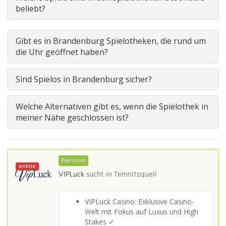
beliebt?
Gibt es in Brandenburg Spielotheken, die rund um
die Uhr geöffnet haben?
Sind Spielos in Brandenburg sicher?
Welche Alternativen gibt es, wenn die Spielothek in
meiner Nähe geschlossen ist?
Premium
online
VIPLuck
sucht in
Temnitzquell
VIPLuck Casino: Exklusive Casino-
Welt mit Fokus auf Luxus und High
Stakes ✓