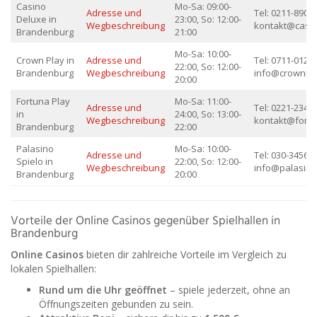
Casino
Mo-Sa: 09:00-
Adresse und
Tel: 0211-89012
Deluxe in
23:00, So: 12:00-
Wegbeschreibung
kontakt@casi
Brandenburg
21:00
Mo-Sa: 10:00-
Crown Play in
Adresse und
Tel: 0711-01234
22:00, So: 12:00-
Brandenburg
Wegbeschreibung
info@crownpl
20:00
Fortuna Play
Mo-Sa: 11:00-
Adresse und
Tel: 0221-23456
in
24:00, So: 13:00-
Wegbeschreibung
kontakt@fortu
Brandenburg
22:00
Palasino
Mo-Sa: 10:00-
Adresse und
Tel: 030-345678
Spielo in
22:00, So: 12:00-
Wegbeschreibung
info@palasino
Brandenburg
20:00
Vorteile der Online Casinos gegenüber Spielhallen in
Brandenburg
Online Casinos
bieten dir zahlreiche Vorteile im Vergleich zu
lokalen Spielhallen:
Rund um die Uhr geöffnet
– spiele jederzeit, ohne an
Öffnungszeiten gebunden zu sein.