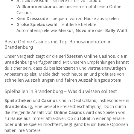
Attraktive Boni
– sichere dir bis zu
1.500 €
Willkommensbonus
bei unseren empfohlenen Online
Casinos.
Kein Dresscode
– bequem von zu Hause aus spielen.
Große Spielauswahl
– entdecke beliebte
Automatenspiele wie
Merkur
,
Novoline
oder
Bally Wulff
.
Beste Online Casinos mit Top-Bonusangeboten in
Brandenburg
Unser Vergleich zeigt dir die
seriösesten Online Casinos
, die in
Brandenburg
verfügbar sind. Mit unseren Empfehlungen kannst
du sicher sein, dass du bei lizenzierten und vertrauenswürdigen
Anbietern spielst. Melde dich noch heute an und profitiere von
schnellen Auszahlungen
und
fairen Auszahlungsquoten
!
Spielhallen in Brandenburg – Was du wissen solltest
Spielotheken
und
Casinos
sind in Deutschland, insbesondere in
Brandenburg
, eine beliebte Freizeitbeschäftigung. Doch durch
die steigende Anzahl von
Online Casinos
wird das Spielen von
zu Hause aus immer attraktiver. Ob du
lokal
in einer Spielhalle
oder
online
spielen möchtest, liegt ganz bei dir. Beide Optionen
haben ihre Vorteile.