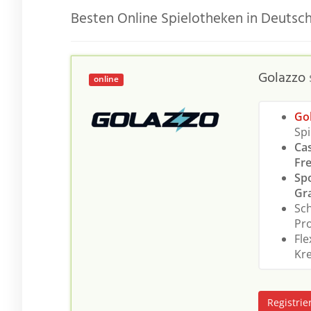
Besten Online Spielotheken in Deutsc
Golazzo
online
Go
Spi
Ca
Fre
Sp
Gr
Sch
Pro
Fle
Kre
Registri