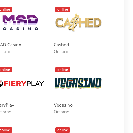
online
online
AD Casino
Cashed
rtrand
Ortrand
online
online
eryPlay
Vegasino
rtrand
Ortrand
online
online