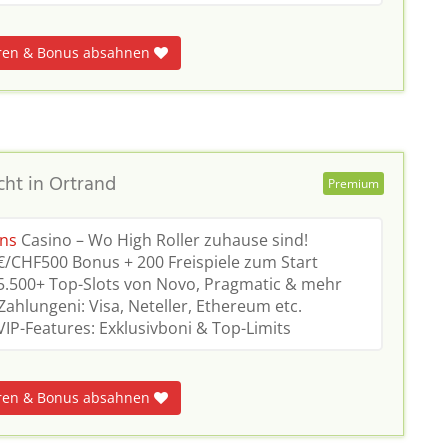
eren & Bonus absahnen
cht in
Ortrand
Premium
ns
Casino – Wo High Roller zuhause sind!
€/CHF500 Bonus + 200 Freispiele zum Start
 5.500+ Top-Slots von Novo, Pragmatic & mehr
Zahlungeni: Visa, Neteller, Ethereum etc.
VIP-Features: Exklusivboni & Top-Limits
eren & Bonus absahnen