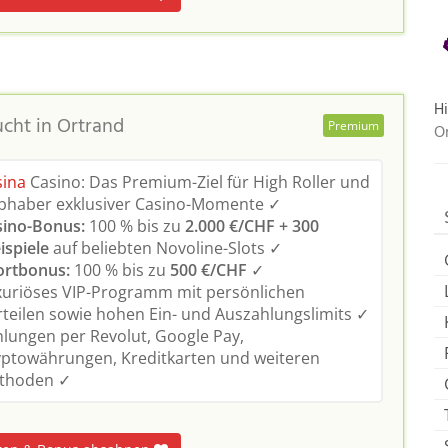
Hi
ucht in
Ortrand
Premium
O
sina
Casino: Das Premium-Ziel für High Roller und
ebhaber exklusiver Casino-Momente ✓
sino-Bonus:
100 % bis zu
2.000 €/CHF + 300
ispiele
auf beliebten Novoline-Slots ✓
ortbonus:
100 % bis zu
500 €/CHF
✓
xuriöses VIP-Programm mit persönlichen
teilen sowie hohen Ein- und Auszahlungslimits ✓
lungen per Revolut, Google Pay,
yptowährungen, Kreditkarten und weiteren
thoden ✓