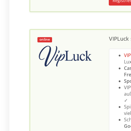
Registri
VIPLuck
online
VI
Lu
Ca
Fre
Sp
VIP
au
✓
Sp
vie
Sc
Go