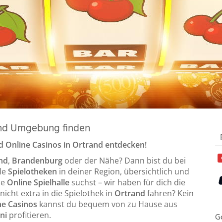
und Umgebung finden
d Online Casinos in Ortrand entdecken!
nd
,
Brandenburg
oder der Nähe? Dann bist du bei
lle
Spielotheken
in deiner Region, übersichtlich und
ne
Online Spielhalle
suchst – wir haben für dich die
icht extra in die Spielothek in
Ortrand
fahren? Kein
ne Casinos
kannst du bequem von zu Hause aus
ni
profitieren.
G