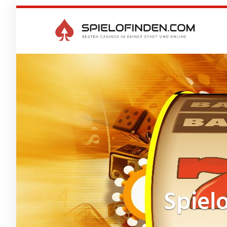
Skip
to
main
content
Spiel