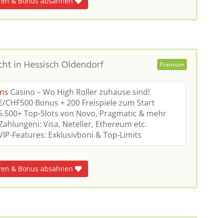
eren & Bonus absahnen
cht in
Hessisch Oldendorf
Premium
ns
Casino – Wo High Roller zuhause sind!
€/CHF500 Bonus + 200 Freispiele zum Start
 5.500+ Top-Slots von Novo, Pragmatic & mehr
Zahlungeni: Visa, Neteller, Ethereum etc.
VIP-Features: Exklusivboni & Top-Limits
eren & Bonus absahnen