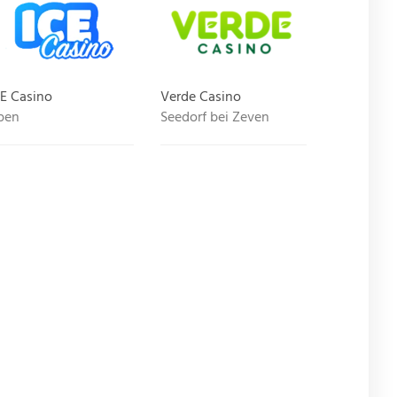
CE Casino
Verde Casino
pen
Seedorf bei Zeven