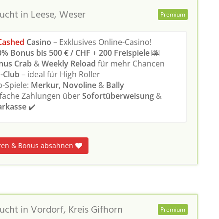
ucht in
Leese, Weser
Premium
Cashed
Casino
– Exklusives Online-Casino!
0% Bonus bis 500 €
/ CHF
+
200 Freispiele
🎰
nus Crab
&
Weekly Reload
für mehr Chancen
-Club
– ideal für High Roller
-Spiele:
Merkur
,
Novoline
&
Bally
nfache Zahlungen über
Sofortüberweisung
&
arkasse
✔️
eren & Bonus absahnen
ucht in
Vordorf, Kreis Gifhorn
Premium