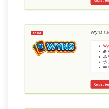
Registri
Wyns
su
online
Wy
🎁 
🕹️
💳 
👑 
Registri