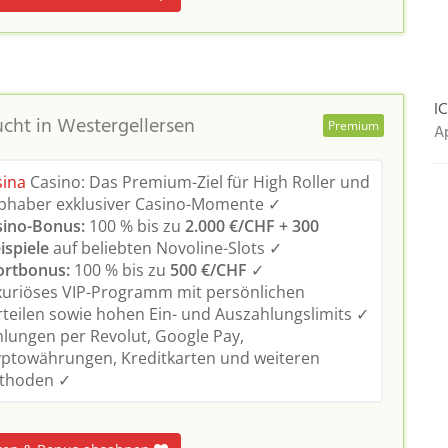
I
ucht in
Westergellersen
Premium
A
sina
Casino: Das Premium-Ziel für High Roller und
ebhaber exklusiver Casino-Momente ✓
sino-Bonus:
100 % bis zu
2.000 €/CHF + 300
ispiele
auf beliebten Novoline-Slots ✓
ortbonus:
100 % bis zu
500 €/CHF
✓
xuriöses VIP-Programm mit persönlichen
teilen sowie hohen Ein- und Auszahlungslimits ✓
lungen per Revolut, Google Pay,
yptowährungen, Kreditkarten und weiteren
thoden ✓