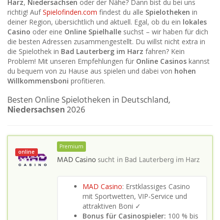
Harz
,
Niedersachsen
oder der Nähe? Dann bist du bei uns
richtig! Auf
Spielofinden.com
findest du alle
Spielotheken
in
deiner Region, übersichtlich und aktuell. Egal, ob du ein
lokales
Casino
oder eine
Online Spielhalle
suchst – wir haben für dich
die besten Adressen zusammengestellt. Du willst nicht extra in
die Spielothek in
Bad Lauterberg im Harz
fahren? Kein
Problem! Mit unseren Empfehlungen für
Online Casinos
kannst
du bequem von zu Hause aus spielen und dabei von
hohen
Willkommensboni
profitieren.
Besten Online Spielotheken in Deutschland,
Niedersachsen
2026
Premium
online
MAD Casino
sucht in
Bad Lauterberg im Harz
MAD Casino
: Erstklassiges Casino
mit Sportwetten, VIP-Service und
attraktiven Boni ✓
Bonus für Casinospieler:
100 % bis