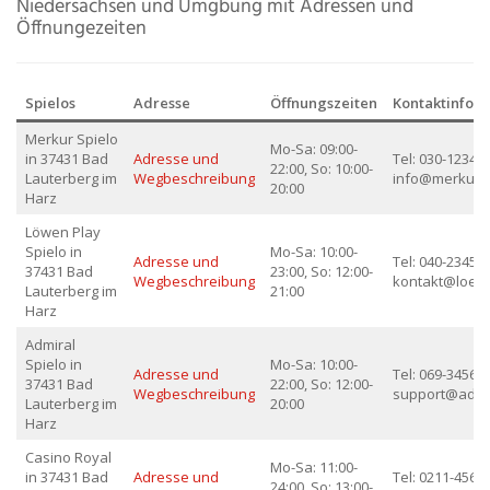
Niedersachsen und Umgbung mit Adressen und
Öffnungezeiten
Spielos
Adresse
Öffnungszeiten
Kontaktinfor
Merkur Spielo
Mo-Sa: 09:00-
in 37431 Bad
Adresse und
Tel: 030-123456
22:00, So: 10:00-
Lauterberg im
Wegbeschreibung
info@merkur.
20:00
Harz
Löwen Play
Spielo in
Mo-Sa: 10:00-
Adresse und
Tel: 040-234567
37431 Bad
23:00, So: 12:00-
Wegbeschreibung
kontakt@loew
Lauterberg im
21:00
Harz
Admiral
Spielo in
Mo-Sa: 10:00-
Adresse und
Tel: 069-345678
37431 Bad
22:00, So: 12:00-
Wegbeschreibung
support@admi
Lauterberg im
20:00
Harz
Casino Royal
Mo-Sa: 11:00-
in 37431 Bad
Adresse und
Tel: 0211-45678
24:00, So: 13:00-