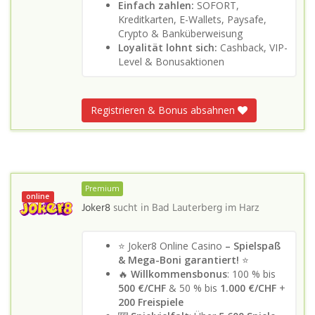
Einfach zahlen:
SOFORT,
Kreditkarten, E-Wallets, Paysafe,
Crypto & Banküberweisung
Loyalität lohnt sich:
Cashback, VIP-
Level & Bonusaktionen
Registrieren & Bonus absahnen
Premium
online
Joker8
sucht in
Bad Lauterberg im Harz
⭐ Joker8 Online Casino
– Spielspaß
& Mega-Boni garantiert!
⭐
🔥
Willkommensbonus
: 100 % bis
500 €/CHF
& 50 % bis
1.000 €/CHF
+
200 Freispiele