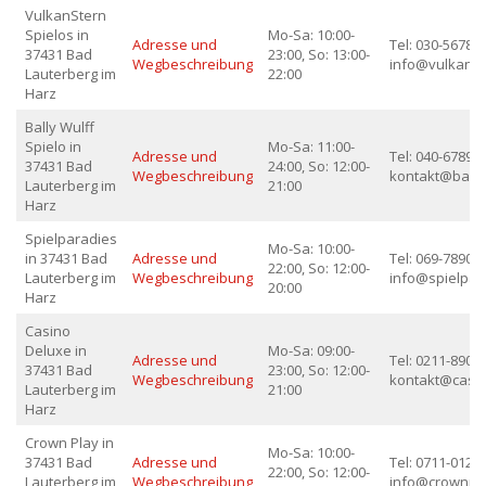
VulkanStern
Spielos in
Mo-Sa: 10:00-
Adresse und
Tel: 030-567890
37431 Bad
23:00, So: 13:00-
Wegbeschreibung
info@vulkanst
Lauterberg im
22:00
Harz
Bally Wulff
Spielo in
Mo-Sa: 11:00-
Adresse und
Tel: 040-678901
37431 Bad
24:00, So: 12:00-
Wegbeschreibung
kontakt@bally
Lauterberg im
21:00
Harz
Spielparadies
Mo-Sa: 10:00-
in 37431 Bad
Adresse und
Tel: 069-789012
22:00, So: 12:00-
Lauterberg im
Wegbeschreibung
info@spielpar
20:00
Harz
Casino
Deluxe in
Mo-Sa: 09:00-
Adresse und
Tel: 0211-89012
37431 Bad
23:00, So: 12:00-
Wegbeschreibung
kontakt@casi
Lauterberg im
21:00
Harz
Crown Play in
Mo-Sa: 10:00-
37431 Bad
Adresse und
Tel: 0711-01234
22:00, So: 12:00-
Lauterberg im
Wegbeschreibung
info@crownpl