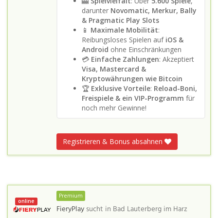
🎰
Spielvielfalt
: Über
5.600 Spiele
,
darunter
Novomatic, Merkur, Bally
& Pragmatic Play Slots
📱
Maximale Mobilität
:
Reibungsloses Spielen auf
iOS &
Android
ohne Einschränkungen
💳
Einfache Zahlungen
: Akzeptiert
Visa, Mastercard &
Kryptowährungen wie Bitcoin
🏆
Exklusive Vorteile
:
Reload-Boni,
Freispiele & ein VIP-Programm
für
noch mehr Gewinne!
Registrieren & Bonus absahnen
Premium
online
FieryPlay
sucht in
Bad Lauterberg im Harz