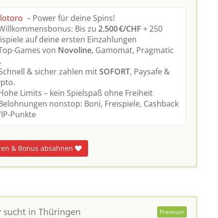
lotoro
– Power für deine Spins!
 Willkommensbonus: Bis zu
2.500 €/CHF
+ 250
ispiele auf deine ersten Einzahlungen
 Top-Games von
Novoline
, Gamomat, Pragmatic
.
Schnell & sicher zahlen mit
SOFORT
, Paysafe &
pto.
Hohe Limits – kein Spielspaß ohne Freiheit
Belohnungen nonstop: Boni, Freispiele, Cashback
VIP-Punkte
eren & Bonus absahnen
y
sucht in
Thüringen
Premium