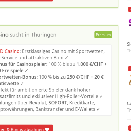
ino
sucht in
Thüringen
Premium
S
T
D Casino
: Erstklassiges Casino mit Sportwetten,
-Service und attraktiven Boni ✓
us für Casinospieler:
100 % bis zu
1.000 €/CHF +
 Freispiele
✓
ortwetten-Bonus:
100 % bis zu
250 €/CHF + 20 €
atiswette
✓
fekt für ambitionierte Spieler dank hoher
satzlimits und exklusiver High-Roller-Vorteile ✓
hlungen über
Revolut
,
SOFORT
, Kreditkarte,
C
yptowährungen, Banktransfer und E-Wallets ✓
T
eren & Bonus absahnen