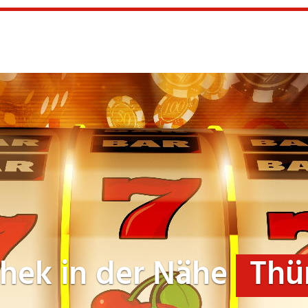
thek in der Nähe
Thü