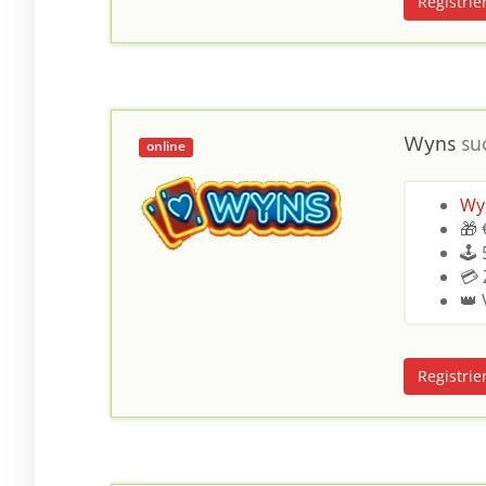
Registri
Wyns
su
online
Wy
🎁 
🕹️
💳 
👑 
Registri