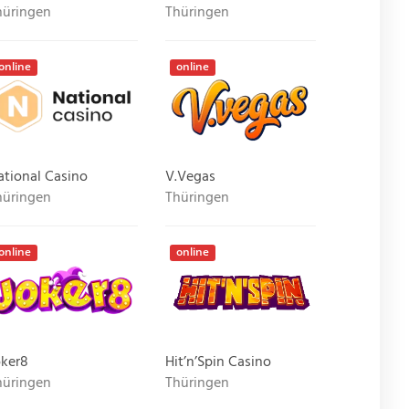
hüringen
Thüringen
online
online
ational Casino
V.Vegas
hüringen
Thüringen
online
online
oker8
Hit’n’Spin Casino
hüringen
Thüringen