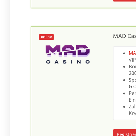
MAD Cas
online
MA
VIP
Bon
200
Sp
Gr
Per
Ein
Za
Kr
Registri