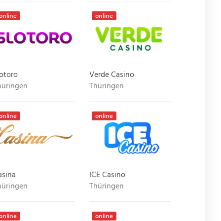
online
online
lotoro
Verde Casino
hüringen
Thüringen
online
online
asina
ICE Casino
hüringen
Thüringen
online
online