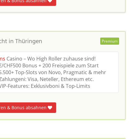
eren & Bonus absahnen
cht in
Thüringen
Premium
ns
Casino – Wo High Roller zuhause sind!
€/CHF500 Bonus + 200 Freispiele zum Start
 5.500+ Top-Slots von Novo, Pragmatic & mehr
Zahlungeni: Visa, Neteller, Ethereum etc.
VIP-Features: Exklusivboni & Top-Limits
eren & Bonus absahnen