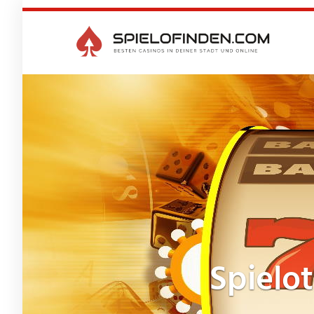
Skip
to
main
content
Spielo