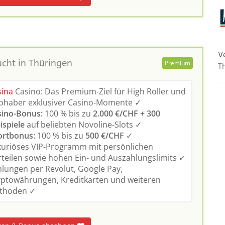
V
ucht in
Thüringen
Premium
T
sina
Casino: Das Premium-Ziel für High Roller und
ebhaber exklusiver Casino-Momente ✓
sino-Bonus:
100 % bis zu
2.000 €/CHF + 300
ispiele
auf beliebten Novoline-Slots ✓
ortbonus:
100 % bis zu
500 €/CHF
✓
xuriöses VIP-Programm mit persönlichen
teilen sowie hohen Ein- und Auszahlungslimits ✓
lungen per Revolut, Google Pay,
yptowährungen, Kreditkarten und weiteren
thoden ✓