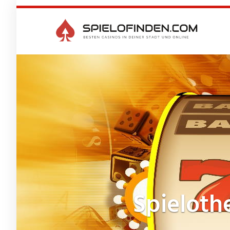
Skip
to
main
content
Spieloth