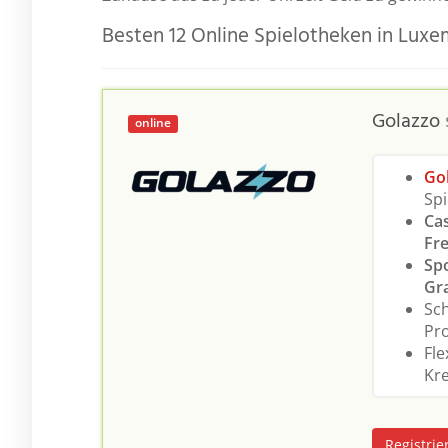
Besten 12 Online Spielotheken in Lux
Golazzo
online
Go
Spi
Ca
Fre
Sp
Gr
Sch
Pro
Fle
Kre
Registri