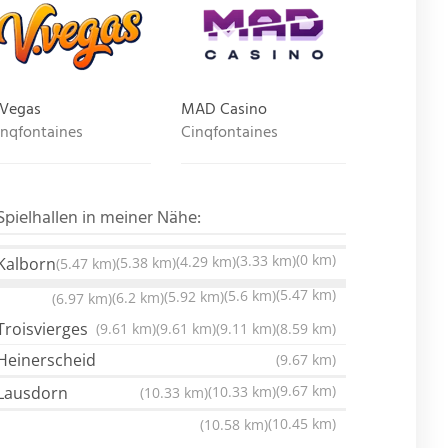
.Vegas
MAD Casino
inqfontaines
Cinqfontaines
Spielhallen in meiner Nähe:
(0 km)
(3.33 km)
(4.29 km)
Kalborn
(5.38 km)
(5.47 km)
(5.47 km)
(5.6 km)
(5.92 km)
(6.2 km)
(6.97 km)
Troisvierges
(9.61 km)
(9.61 km)
(9.11 km)
(8.59 km)
Heinerscheid
(9.67 km)
(9.67 km)
Lausdorn
(10.33 km)
(10.33 km)
(10.45 km)
(10.58 km)