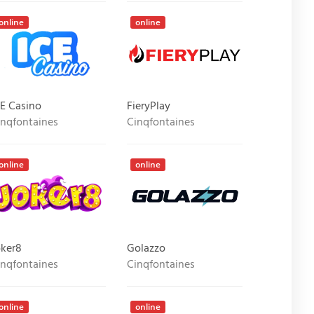
online
online
CE Casino
FieryPlay
inqfontaines
Cinqfontaines
online
online
oker8
Golazzo
inqfontaines
Cinqfontaines
online
online