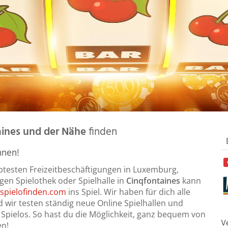
aines und der Nähe
finden
nnen!
btesten Freizeitbeschäftigungen in Luxemburg,
igen Spielothek oder Spielhalle in
Cinqfontaines
kann
spielofinden.com
ins Spiel. Wir haben für dich alle
 wir testen ständig neue Online Spielhallen und
e Spielos. So hast du die Möglichkeit, ganz bequem von
V
en!