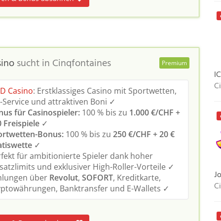
ino
sucht in
Cinqfontaines
Premium
I
C
D Casino
: Erstklassiges Casino mit Sportwetten,
-Service und attraktiven Boni ✓
us für Casinospieler:
100 % bis zu
1.000 €/CHF +
 Freispiele
✓
ortwetten-Bonus:
100 % bis zu
250 €/CHF + 20 €
atiswette
✓
fekt für ambitionierte Spieler dank hoher
satzlimits und exklusiver High-Roller-Vorteile ✓
J
hlungen über
Revolut
,
SOFORT
, Kreditkarte,
C
yptowährungen, Banktransfer und E-Wallets ✓