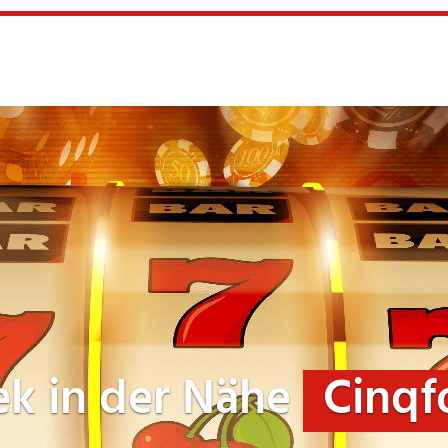
ek in der Nähe
Cinqf