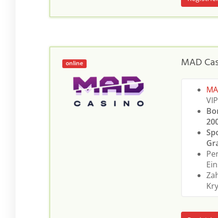
MAD Cas
online
MA
VIP
Bon
200
Sp
Gr
Per
Ein
Za
Kr