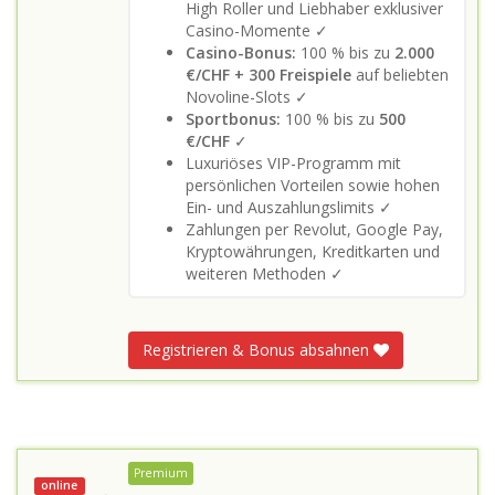
High Roller und Liebhaber exklusiver
Casino-Momente ✓
Casino-Bonus:
100 % bis zu
2.000
€/CHF + 300 Freispiele
auf beliebten
Novoline-Slots ✓
Sportbonus:
100 % bis zu
500
€/CHF
✓
Luxuriöses VIP-Programm mit
persönlichen Vorteilen sowie hohen
Ein- und Auszahlungslimits ✓
Zahlungen per Revolut, Google Pay,
Kryptowährungen, Kreditkarten und
weiteren Methoden ✓
Registrieren & Bonus absahnen
Premium
online