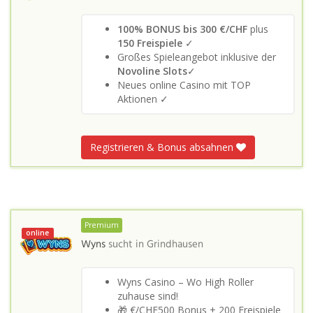
100% BONUS bis 300 €/CHF
plus
150 Freispiele
✓
Großes Spieleangebot inklusive der
Novoline Slots
✓
Neues online Casino mit TOP
Aktionen ✓
Registrieren & Bonus absahnen
Premium
online
Wyns
sucht in
Grindhausen
Wyns Casino – Wo High Roller
zuhause sind!
🎁 €/CHF500 Bonus + 200 Freispiele