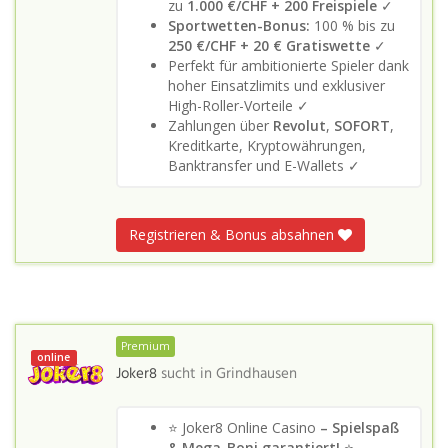
zu
1.000 €/CHF + 200 Freispiele
✓
Sportwetten-Bonus:
100 % bis zu
250 €/CHF + 20 € Gratiswette
✓
Perfekt für ambitionierte Spieler dank
hoher Einsatzlimits und exklusiver
High-Roller-Vorteile ✓
Zahlungen über
Revolut
,
SOFORT
,
Kreditkarte, Kryptowährungen,
Banktransfer und E-Wallets ✓
Registrieren & Bonus absahnen
Premium
online
Joker8
sucht in
Grindhausen
⭐ Joker8 Online Casino
– Spielspaß
& Mega-Boni garantiert!
⭐