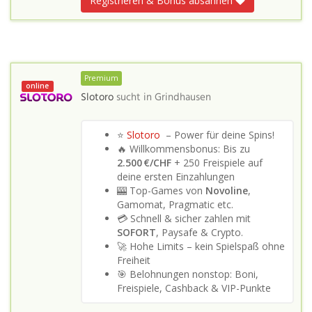
Registrieren & Bonus absahnen
Premium
online
Slotoro
sucht in
Grindhausen
⭐
Slotoro
– Power für deine Spins!
🔥 Willkommensbonus: Bis zu
2.500 €/CHF
+ 250 Freispiele auf
deine ersten Einzahlungen
🎰 Top-Games von
Novoline
,
Gamomat, Pragmatic etc.
💳 Schnell & sicher zahlen mit
SOFORT
, Paysafe & Crypto.
🚀 Hohe Limits – kein Spielspaß ohne
Freiheit
🎯 Belohnungen nonstop: Boni,
Freispiele, Cashback & VIP-Punkte