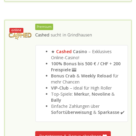
Premium
online
Cashed
sucht in
Grindhausen
★
Cashed
Casino
– Exklusives
Online-Casino!
100% Bonus bis 500 €
/ CHF
+
200
Freispiele
🎰
Bonus Crab
&
Weekly Reload
für
mehr Chancen
VIP-Club
– ideal für High Roller
Top-Spiele:
Merkur
,
Novoline
&
Bally
Einfache Zahlungen über
Sofortüberweisung
&
Sparkasse
✔️