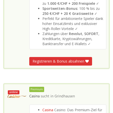
zu
1.000 €/CHF + 200 Freispiele
✓
Sportwetten-Bonus:
100 % bis zu
250 €/CHF + 20 € Gratiswette
✓
Perfekt für ambitionierte Spieler dank
hoher Einsatzlimits und exklusiver
High-Roller-Vorteile ✓
Zahlungen über
Revolut
,
SOFORT
,
Kreditkarte, Kryptowährungen,
Banktransfer und E-Wallets ✓
Registrieren & Bonus absahnen
Premium
online
Casina
sucht in
Grindhausen
Casina
Casino: Das Premium-Ziel für