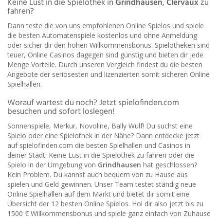
Keine Lust in die Spielothek in
Grindhausen
,
Clervaux
zu
fahren?
Dann teste die von uns empfohlenen Online Spielos und spiele
die besten Automatenspiele kostenlos und ohne Anmeldung
oder sicher dir den hohen Willkommensbonus. Spielotheken sind
teuer, Online Casinos dagegen sind günstig und bieten dir jede
Menge Vorteile. Durch unseren Vergleich findest du die besten
Angebote der seriösesten und lizenzierten somit sicheren Online
Spielhallen.
Worauf wartest du noch? Jetzt spielofinden.com
besuchen und sofort loslegen!
Sonnenspiele, Merkur, Novoline, Bally Wulf! Du suchst eine
Spielo oder eine Spielothek in der Nähe? Dann entdecke jetzt
auf spielofinden.com die besten Spielhallen und Casinos in
deiner Stadt. Keine Lust in die Spielothek zu fahren oder die
Spielo in der Umgebung von
Grindhausen
hat geschlossen?
Kein Problem. Du kannst auch bequem von zu Hause aus
spielen und Geld gewinnen. Unser Team testet ständig neue
Online Spielhallen auf dem Markt und bietet dir somit eine
Übersicht der 12 besten Online Spielos. Hol dir also jetzt bis zu
1500 € Willkommensbonus und spiele ganz einfach von Zuhause