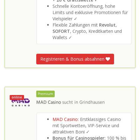
Schnelle Kontoeröffnung, hohe
Limits und exklusive Promotionen für
Vielspieler ✓
Flexible Zahlungen mit
Revolut
,
SOFORT
, Crypto, Kreditkarten und
Wallets ✓
Registrieren & Bonus absahnen
Premium
online
MAD Casino
sucht in
Grindhausen
MAD Casino
: Erstklassiges Casino
mit Sportwetten, VIP-Service und
attraktiven Boni ✓
Bonus für Casinospieler:
100 % bis