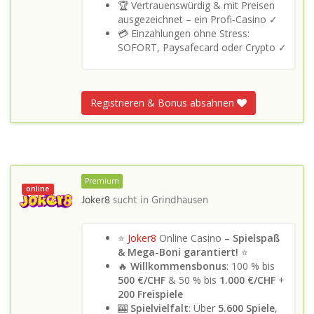
🏆 Vertrauenswürdig & mit Preisen
ausgezeichnet – ein Profi‑Casino ✓
💳 Einzahlungen ohne Stress:
SOFORT, Paysafecard oder Crypto ✓
Registrieren & Bonus absahnen
Premium
online
Joker8
sucht in
Grindhausen
⭐
Joker8
Online Casino
– Spielspaß
& Mega-Boni garantiert!
⭐
🔥
Willkommensbonus
: 100 % bis
500 €/CHF
& 50 % bis
1.000 €/CHF
+
200 Freispiele
🎰
Spielvielfalt
: Über
5.600 Spiele
,