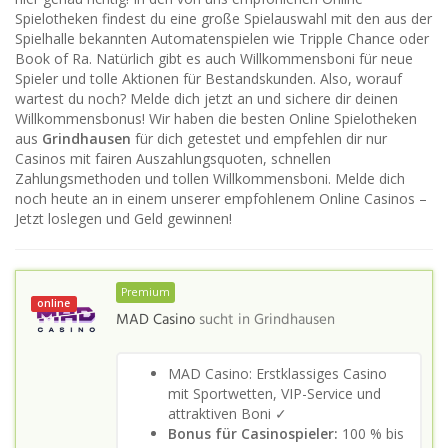
Spielotheken findest du eine große Spielauswahl mit den aus der
Spielhalle bekannten Automatenspielen wie Tripple Chance oder
Book of Ra. Natürlich gibt es auch Willkommensboni für neue
Spieler und tolle Aktionen für Bestandskunden. Also, worauf
wartest du noch? Melde dich jetzt an und sichere dir deinen
Willkommensbonus!
Wir haben die besten Online Spielotheken
aus
Grindhausen
für dich getestet und empfehlen dir nur
Casinos mit fairen Auszahlungsquoten, schnellen
Zahlungsmethoden und tollen Willkommensboni. Melde dich
noch heute an in einem unserer empfohlenem Online Casinos –
Jetzt loslegen und Geld gewinnen!
Premium
online
MAD Casino
sucht in
Grindhausen
MAD Casino: Erstklassiges Casino
mit Sportwetten, VIP-Service und
attraktiven Boni ✓
Bonus für Casinospieler:
100 % bis