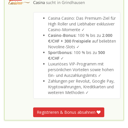
Casina
sucht in
Grindhausen
Casina Casino: Das Premium-Ziel für
High Roller und Liebhaber exklusiver
Casino-Momente ✓
Casino-Bonus:
100 % bis zu
2.000
€/CHF + 300 Freispiele
auf beliebten
Novoline-Slots ✓
Sportbonus:
100 % bis zu
500
€/CHF
✓
Luxuriöses VIP-Programm mit
persönlichen Vorteilen sowie hohen
Ein- und Auszahlungslimits ✓
Zahlungen per Revolut, Google Pay,
Kryptowährungen, Kreditkarten und
weiteren Methoden ✓
Registrieren & Bonus absahnen