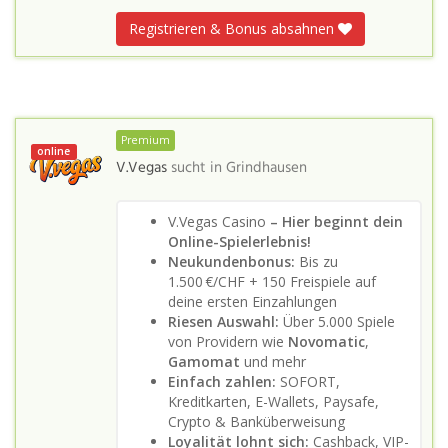
Registrieren & Bonus absahnen
Premium
online
V.Vegas
sucht in
Grindhausen
V.Vegas Casino
– Hier beginnt dein
Online-Spielerlebnis!
Neukundenbonus:
Bis zu
1.500 €/CHF + 150 Freispiele auf
deine ersten Einzahlungen
Riesen Auswahl:
Über 5.000 Spiele
von Providern wie
Novomatic
,
Gamomat
und mehr
Einfach zahlen:
SOFORT,
Kreditkarten, E-Wallets, Paysafe,
Crypto & Banküberweisung
Loyalität lohnt sich:
Cashback, VIP-