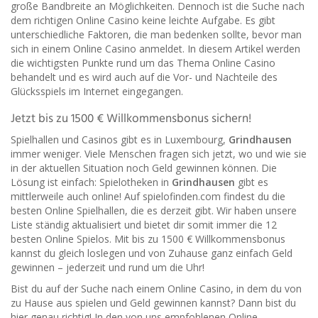
große Bandbreite an Möglichkeiten. Dennoch ist die Suche nach
dem richtigen Online Casino keine leichte Aufgabe. Es gibt
unterschiedliche Faktoren, die man bedenken sollte, bevor man
sich in einem Online Casino anmeldet. In diesem Artikel werden
die wichtigsten Punkte rund um das Thema Online Casino
behandelt und es wird auch auf die Vor- und Nachteile des
Glücksspiels im Internet eingegangen.
Jetzt bis zu 1500 € Willkommensbonus sichern!
Spielhallen und Casinos gibt es in Luxembourg,
Grindhausen
immer weniger. Viele Menschen fragen sich jetzt, wo und wie sie
in der aktuellen Situation noch Geld gewinnen können. Die
Lösung ist einfach: Spielotheken in
Grindhausen
gibt es
mittlerweile auch online! Auf spielofinden.com findest du die
besten Online Spielhallen, die es derzeit gibt. Wir haben unsere
Liste ständig aktualisiert und bietet dir somit immer die 12
besten Online Spielos. Mit bis zu 1500 € Willkommensbonus
kannst du gleich loslegen und von Zuhause ganz einfach Geld
gewinnen – jederzeit und rund um die Uhr!
Bist du auf der Suche nach einem Online Casino, in dem du von
zu Hause aus spielen und Geld gewinnen kannst? Dann bist du
hier genau richtig! In den von uns empfohlenen Online