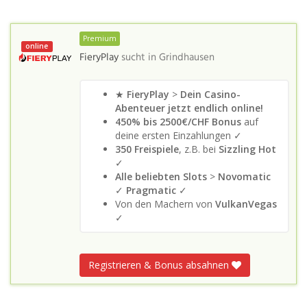
Premium
online
FieryPlay
sucht in
Grindhausen
★
FieryPlay
>
Dein Casino-
Abenteuer jetzt endlich online!
450% bis 2500€/CHF Bonus
auf
deine ersten Einzahlungen ✓
350 Freispiele
, z.B. bei
Sizzling Hot
✓
Alle beliebten Slots
>
Novomatic
✓
Pragmatic
✓
Von den Machern von
VulkanVegas
✓
Registrieren & Bonus absahnen