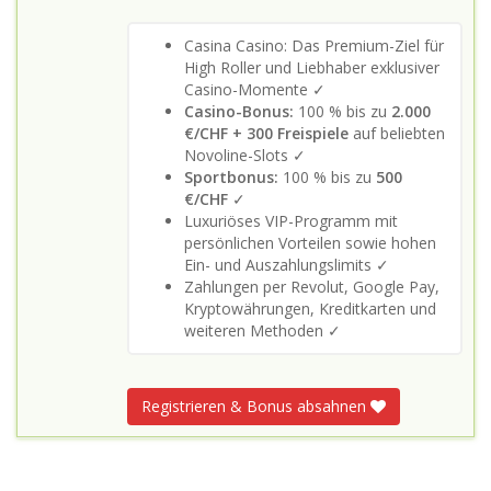
Casina Casino: Das Premium-Ziel für
High Roller und Liebhaber exklusiver
Casino-Momente ✓
Casino-Bonus:
100 % bis zu
2.000
€/CHF + 300 Freispiele
auf beliebten
Novoline-Slots ✓
Sportbonus:
100 % bis zu
500
€/CHF
✓
Luxuriöses VIP-Programm mit
persönlichen Vorteilen sowie hohen
Ein- und Auszahlungslimits ✓
Zahlungen per Revolut, Google Pay,
Kryptowährungen, Kreditkarten und
weiteren Methoden ✓
Registrieren & Bonus absahnen