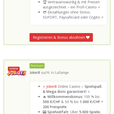
🏆 Vertrauenswürdig & mit Preisen
ausgezeichnet – ein Profi‑Casino ✓
💳 Einzahlungen ohne Stress:
SOFORT, Paysafecard oder Crypto ✓
Registrieren & Bonus absahnen
Premium
online
Joker8
sucht in
Lullange
⭐
Joker8
Online Casino
– Spielspaß
& Mega-Boni garantiert!
⭐
🔥
Willkommensbonus
: 100 % bis
500 €/CHF
& 50 % bis
1.000 €/CHF
+
200 Freispiele
🎰
Spielvielfalt
: Über
5.600 Spiele
,