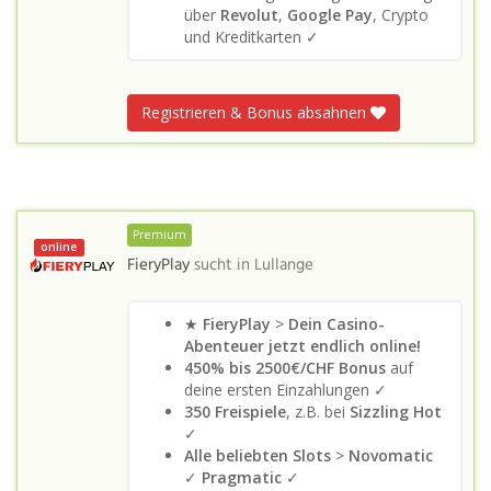
über
Revolut
,
Google Pay
, Crypto
und Kreditkarten ✓
Registrieren & Bonus absahnen
Premium
online
FieryPlay
sucht in
Lullange
★
FieryPlay
>
Dein Casino-
Abenteuer jetzt endlich online!
450% bis 2500€/CHF Bonus
auf
deine ersten Einzahlungen ✓
350 Freispiele
, z.B. bei
Sizzling Hot
✓
Alle beliebten Slots
>
Novomatic
✓
Pragmatic
✓