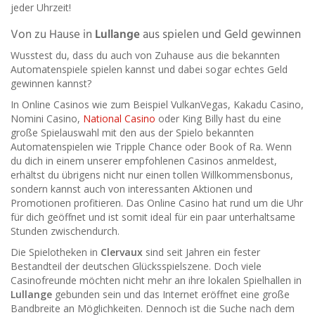
jeder Uhrzeit!
Von zu Hause in
Lullange
aus spielen und Geld gewinnen
Wusstest du, dass du auch von Zuhause aus die bekannten
Automatenspiele spielen kannst und dabei sogar echtes Geld
gewinnen kannst?
In Online Casinos wie zum Beispiel VulkanVegas, Kakadu Casino,
Nomini Casino,
National Casino
oder King Billy hast du eine
große Spielauswahl mit den aus der Spielo bekannten
Automatenspielen wie Tripple Chance oder Book of Ra. Wenn
du dich in einem unserer empfohlenen Casinos anmeldest,
erhältst du übrigens nicht nur einen tollen Willkommensbonus,
sondern kannst auch von interessanten Aktionen und
Promotionen profitieren. Das Online Casino hat rund um die Uhr
für dich geöffnet und ist somit ideal für ein paar unterhaltsame
Stunden zwischendurch.
Die Spielotheken in
Clervaux
sind seit Jahren ein fester
Bestandteil der deutschen Glücksspielszene. Doch viele
Casinofreunde möchten nicht mehr an ihre lokalen Spielhallen in
Lullange
gebunden sein und das Internet eröffnet eine große
Bandbreite an Möglichkeiten. Dennoch ist die Suche nach dem