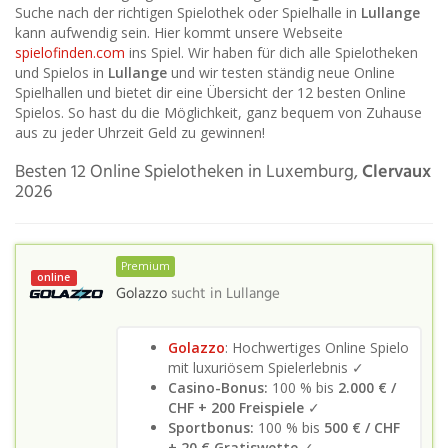
Suche nach der richtigen Spielothek oder Spielhalle in
Lullange
kann aufwendig sein. Hier kommt unsere Webseite
spielofinden.com
ins Spiel. Wir haben für dich alle Spielotheken
und Spielos in
Lullange
und wir testen ständig neue Online
Spielhallen und bietet dir eine Übersicht der 12 besten Online
Spielos. So hast du die Möglichkeit, ganz bequem von Zuhause
aus zu jeder Uhrzeit Geld zu gewinnen!
Besten 12 Online Spielotheken in Luxemburg,
Clervaux
2026
Premium
online
Golazzo
sucht in
Lullange
Golazzo
: Hochwertiges Online Spielo
mit luxuriösem Spielerlebnis ✓
Casino-Bonus:
100 % bis
2.000 € /
CHF + 200 Freispiele
✓
Sportbonus:
100 % bis
500 € / CHF
+ 20 € Gratiswette
✓