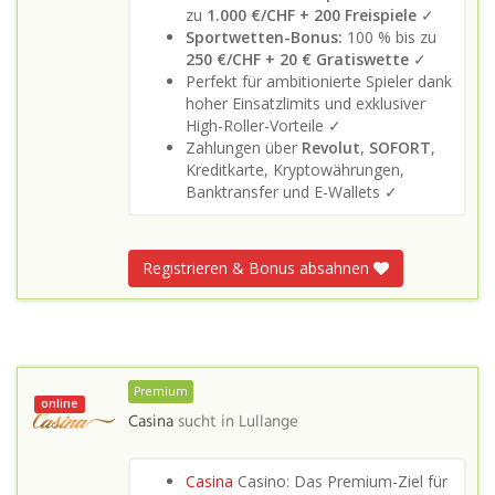
zu
1.000 €/CHF + 200 Freispiele
✓
Sportwetten-Bonus:
100 % bis zu
250 €/CHF + 20 € Gratiswette
✓
Perfekt für ambitionierte Spieler dank
hoher Einsatzlimits und exklusiver
High-Roller-Vorteile ✓
Zahlungen über
Revolut
,
SOFORT
,
Kreditkarte, Kryptowährungen,
Banktransfer und E-Wallets ✓
Registrieren & Bonus absahnen
Premium
online
Casina
sucht in
Lullange
Casina
Casino: Das Premium-Ziel für