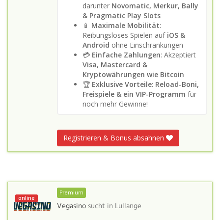
darunter
Novomatic, Merkur, Bally
& Pragmatic Play Slots
📱
Maximale Mobilität
:
Reibungsloses Spielen auf
iOS &
Android
ohne Einschränkungen
💳
Einfache Zahlungen
: Akzeptiert
Visa, Mastercard &
Kryptowährungen wie Bitcoin
🏆
Exklusive Vorteile
:
Reload-Boni,
Freispiele & ein VIP-Programm
für
noch mehr Gewinne!
Registrieren & Bonus absahnen
Premium
online
Vegasino
sucht in
Lullange