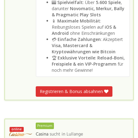
🎰
Spielvielfalt
: Über
5.600 Spiele
,
darunter
Novomatic, Merkur, Bally
& Pragmatic Play Slots
📱
Maximale Mobilität
:
Reibungsloses Spielen auf
iOS &
Android
ohne Einschränkungen
💳
Einfache Zahlungen
: Akzeptiert
Visa, Mastercard &
Kryptowährungen wie Bitcoin
🏆
Exklusive Vorteile
:
Reload-Boni,
Freispiele & ein VIP-Programm
für
noch mehr Gewinne!
Registrieren & Bonus absahnen
Premium
online
Casina
sucht in
Lullange