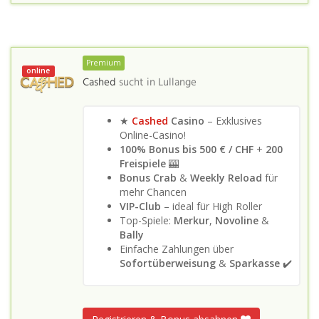
Premium
online
Cashed
sucht in
Lullange
★
Cashed
Casino
– Exklusives
Online-Casino!
100% Bonus bis 500 €
/ CHF
+
200
Freispiele
🎰
Bonus Crab
&
Weekly Reload
für
mehr Chancen
VIP-Club
– ideal für High Roller
Top-Spiele:
Merkur
,
Novoline
&
Bally
Einfache Zahlungen über
Sofortüberweisung
&
Sparkasse
✔️