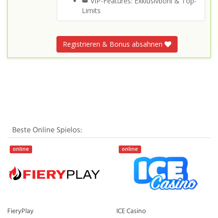
👑 VIP-Features: Exklusivboni & Top-
Limits
Registrieren & Bonus absahnen
Beste Online Spielos:
online
online
FieryPlay
ICE Casino