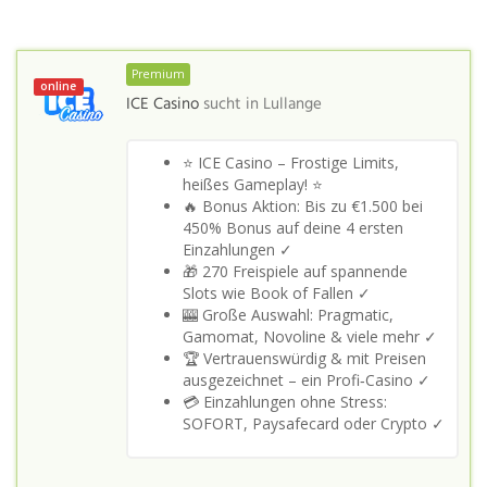
Premium
online
ICE Casino
sucht in
Lullange
⭐ ICE Casino – Frostige Limits,
heißes Gameplay! ⭐
🔥 Bonus Aktion: Bis zu €1.500 bei
450% Bonus auf deine 4 ersten
Einzahlungen ✓
🎁 270 Freispiele auf spannende
Slots wie Book of Fallen ✓
🎰 Große Auswahl: Pragmatic,
Gamomat, Novoline & viele mehr ✓
🏆 Vertrauenswürdig & mit Preisen
ausgezeichnet – ein Profi‑Casino ✓
💳 Einzahlungen ohne Stress:
SOFORT, Paysafecard oder Crypto ✓