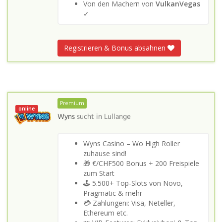
Von den Machern von
VulkanVegas
✓
Registrieren & Bonus absahnen
Premium
online
Wyns
sucht in
Lullange
Wyns Casino – Wo High Roller
zuhause sind!
🎁 €/CHF500 Bonus + 200 Freispiele
zum Start
🕹️ 5.500+ Top-Slots von Novo,
Pragmatic & mehr
💳 Zahlungeni: Visa, Neteller,
Ethereum etc.