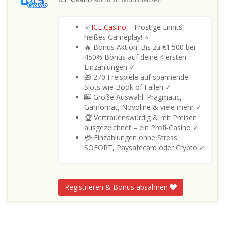
ICE Casino
sucht in
Munshausen
⭐
ICE Casino
– Frostige Limits,
heißes Gameplay! ⭐
🔥 Bonus Aktion: Bis zu €1.500 bei
450% Bonus auf deine 4 ersten
Einzahlungen ✓
🎁 270 Freispiele auf spannende
Slots wie Book of Fallen ✓
🎰 Große Auswahl: Pragmatic,
Gamomat, Novoline & viele mehr ✓
🏆 Vertrauenswürdig & mit Preisen
ausgezeichnet – ein Profi‑Casino ✓
💳 Einzahlungen ohne Stress:
SOFORT, Paysafecard oder Crypto ✓
Registrieren & Bonus absahnen