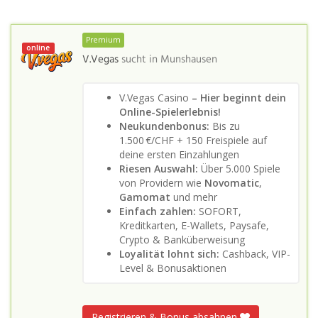
Premium
online
V.Vegas
sucht in
Munshausen
V.Vegas Casino
– Hier beginnt dein
Online-Spielerlebnis!
Neukundenbonus:
Bis zu
1.500 €/CHF + 150 Freispiele auf
deine ersten Einzahlungen
Riesen Auswahl:
Über 5.000 Spiele
von Providern wie
Novomatic
,
Gamomat
und mehr
Einfach zahlen:
SOFORT,
Kreditkarten, E-Wallets, Paysafe,
Crypto & Banküberweisung
Loyalität lohnt sich:
Cashback, VIP-
Level & Bonusaktionen
Registrieren & Bonus absahnen