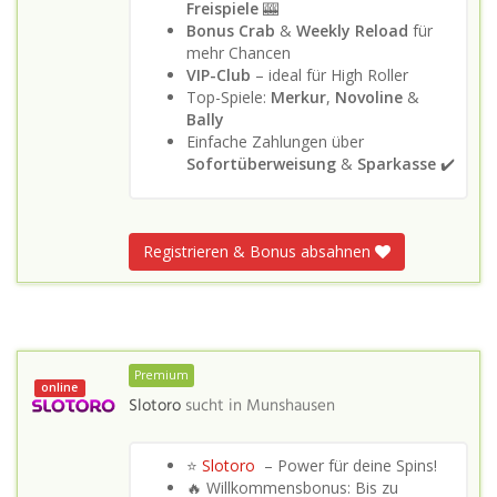
Freispiele
🎰
Bonus Crab
&
Weekly Reload
für
mehr Chancen
VIP-Club
– ideal für High Roller
Top-Spiele:
Merkur
,
Novoline
&
Bally
Einfache Zahlungen über
Sofortüberweisung
&
Sparkasse
✔️
Registrieren & Bonus absahnen
Premium
online
Slotoro
sucht in
Munshausen
⭐
Slotoro
– Power für deine Spins!
🔥 Willkommensbonus: Bis zu