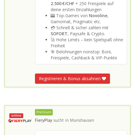
2.500 €/CHF
+ 250 Freispiele auf
deine ersten Einzahlungen
🎰 Top-Games von
Novoline
,
Gamomat, Pragmatic etc.
💳 Schnell & sicher zahlen mit
SOFORT
, Paysafe & Crypto.
🚀 Hohe Limits – kein Spielspaß ohne
Freiheit
🎯 Belohnungen nonstop: Boni,
Freispiele, Cashback & VIP-Punkte
Registrieren & Bonus absahnen
Premium
online
FieryPlay
sucht in
Munshausen