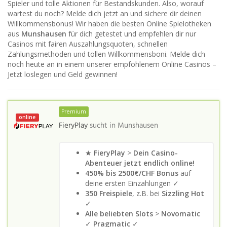
Spieler und tolle Aktionen für Bestandskunden. Also, worauf
wartest du noch? Melde dich jetzt an und sichere dir deinen
Willkommensbonus!
Wir haben die besten Online Spielotheken
aus
Munshausen
für dich getestet und empfehlen dir nur
Casinos mit fairen Auszahlungsquoten, schnellen
Zahlungsmethoden und tollen Willkommensboni. Melde dich
noch heute an in einem unserer empfohlenem Online Casinos –
Jetzt loslegen und Geld gewinnen!
Premium
online
FieryPlay
sucht in
Munshausen
★
FieryPlay
>
Dein Casino-
Abenteuer jetzt endlich online!
450% bis 2500€/CHF Bonus
auf
deine ersten Einzahlungen ✓
350 Freispiele
, z.B. bei
Sizzling Hot
✓
Alle beliebten Slots
>
Novomatic
✓
Pragmatic
✓