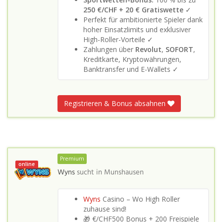
250 €/CHF + 20 € Gratiswette
✓
Perfekt für ambitionierte Spieler dank
hoher Einsatzlimits und exklusiver
High-Roller-Vorteile ✓
Zahlungen über
Revolut
,
SOFORT
,
Kreditkarte, Kryptowährungen,
Banktransfer und E-Wallets ✓
Registrieren & Bonus absahnen
Premium
online
Wyns
sucht in
Munshausen
Wyns
Casino – Wo High Roller
zuhause sind!
🎁 €/CHF500 Bonus + 200 Freispiele