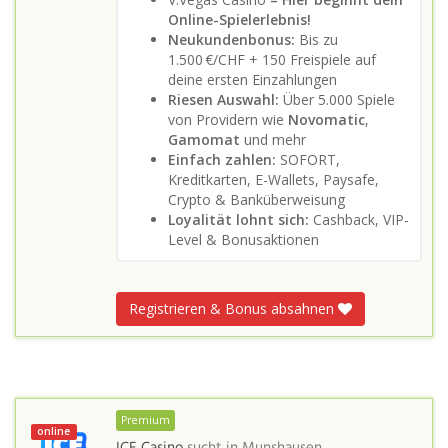
Online-Spielerlebnis!
Neukundenbonus:
Bis zu
1.500 €/CHF + 150 Freispiele auf
deine ersten Einzahlungen
Riesen Auswahl:
Über 5.000 Spiele
von Providern wie
Novomatic
,
Gamomat
und mehr
Einfach zahlen:
SOFORT,
Kreditkarten, E-Wallets, Paysafe,
Crypto & Banküberweisung
Loyalität lohnt sich:
Cashback, VIP-
Level & Bonusaktionen
Registrieren & Bonus absahnen
Premium
online