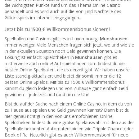
die wichtigsten Punkte rund um das Thema Online Casino
behandelt und es wird auch auf die Vor- und Nachteile des
Glücksspiels im Internet eingegangen.
Jetzt bis zu 1500 € Willkommensbonus sichern!
Spielhallen und Casinos gibt es in Luxembourg,
Munshausen
immer weniger. Viele Menschen fragen sich jetzt, wo und wie sie
in der aktuellen Situation noch Geld gewinnen können. Die
Lösung ist einfach: Spielotheken in
Munshausen
gibt es
mittlerweile auch online! Auf spielofinden.com findest du die
besten Online Spielhallen, die es derzeit gibt. Wir haben unsere
Liste ständig aktualisiert und bietet dir somit immer die 12
besten Online Spielos. Mit bis zu 1500 € Willkommensbonus
kannst du gleich loslegen und von Zuhause ganz einfach Geld
gewinnen – jederzeit und rund um die Uhr!
Bist du auf der Suche nach einem Online Casino, in dem du von
zu Hause aus spielen und Geld gewinnen kannst? Dann bist du
hier genau richtig! In den von uns empfohlenen Online
Spielotheken findest du eine große Spielauswahl mit den aus der
Spielhalle bekannten Automatenspielen wie Tripple Chance oder
Book of Ra. Natürlich gibt es auch Willkommensboni für neue