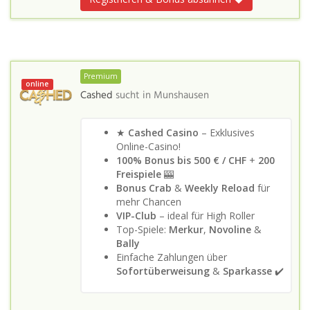
Premium
online
Cashed
sucht in
Munshausen
★
Cashed Casino
– Exklusives
Online-Casino!
100% Bonus bis 500 €
/ CHF
+
200
Freispiele
🎰
Bonus Crab
&
Weekly Reload
für
mehr Chancen
VIP-Club
– ideal für High Roller
Top-Spiele:
Merkur
,
Novoline
&
Bally
Einfache Zahlungen über
Sofortüberweisung
&
Sparkasse
✔️