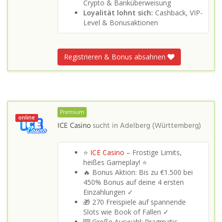
Crypto & Banküberweisung
Loyalität lohnt sich:
Cashback, VIP-
Level & Bonusaktionen
Registrieren & Bonus absahnen
Premium
online
ICE Casino
sucht in
Adelberg (Württemberg)
⭐
ICE Casino
– Frostige Limits,
heißes Gameplay! ⭐
🔥 Bonus Aktion: Bis zu €1.500 bei
450% Bonus auf deine 4 ersten
Einzahlungen ✓
🎁 270 Freispiele auf spannende
Slots wie Book of Fallen ✓
🎰 Große Auswahl: Pragmatic,