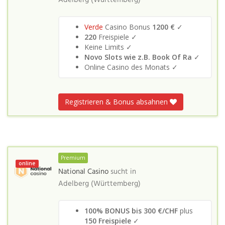
Adelberg (Württemberg)
Verde
Casino Bonus
1200 €
✓
220
Freispiele ✓
Keine Limits ✓
Novo Slots wie z.B. Book Of Ra
✓
Online Casino des Monats ✓
Registrieren & Bonus absahnen
Premium
online
National Casino
sucht in
Adelberg (Württemberg)
100% BONUS bis 300 €/CHF
plus
150 Freispiele
✓