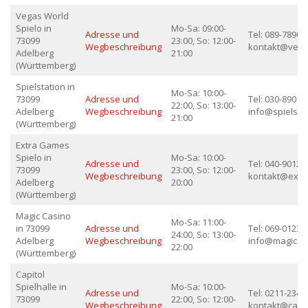
Vegas World
Spielo in
Mo-Sa: 09:00-
Adresse und
Tel: 089-78901
73099
23:00, So: 12:00-
Wegbeschreibung
kontakt@vega
Adelberg
21:00
(Württemberg)
Spielstation in
Mo-Sa: 10:00-
73099
Adresse und
Tel: 030-89012
22:00, So: 13:00-
Adelberg
Wegbeschreibung
info@spielsta
21:00
(Württemberg)
Extra Games
Spielo in
Mo-Sa: 10:00-
Adresse und
Tel: 040-90123
73099
23:00, So: 12:00-
Wegbeschreibung
kontakt@extr
Adelberg
20:00
(Württemberg)
Magic Casino
Mo-Sa: 11:00-
in 73099
Adresse und
Tel: 069-01234
24:00, So: 13:00-
Adelberg
Wegbeschreibung
info@magicca
22:00
(Württemberg)
Capitol
Spielhalle in
Mo-Sa: 10:00-
Adresse und
Tel: 0211-2345
73099
22:00, So: 12:00-
Wegbeschreibung
kontakt@capit