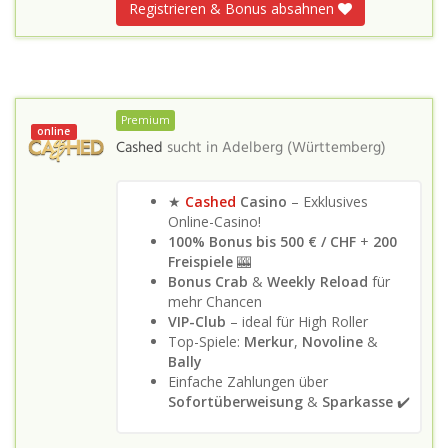
Registrieren & Bonus absahnen
Premium
online
Cashed
sucht in
Adelberg (Württemberg)
★
Cashed
Casino
– Exklusives
Online-Casino!
100% Bonus bis 500 €
/ CHF
+
200
Freispiele
🎰
Bonus Crab
&
Weekly Reload
für
mehr Chancen
VIP-Club
– ideal für High Roller
Top-Spiele:
Merkur
,
Novoline
&
Bally
Einfache Zahlungen über
Sofortüberweisung
&
Sparkasse
✔️