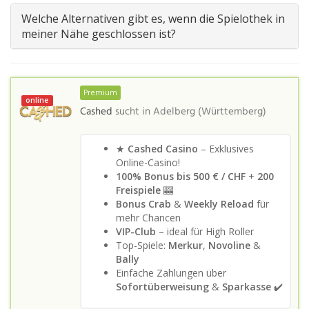
Welche Alternativen gibt es, wenn die Spielothek in
meiner Nähe geschlossen ist?
Premium
online
Cashed
sucht in
Adelberg (Württemberg)
★
Cashed Casino
– Exklusives
Online-Casino!
100% Bonus bis 500 €
/ CHF
+
200
Freispiele
🎰
Bonus Crab
&
Weekly Reload
für
mehr Chancen
VIP-Club
– ideal für High Roller
Top-Spiele:
Merkur
,
Novoline
&
Bally
Einfache Zahlungen über
Sofortüberweisung
&
Sparkasse
✔️