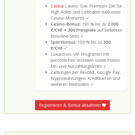
Casina
Casino: Das Premium-Ziel für
High Roller und Liebhaber exklusiver
Casino-Momente ✓
Casino-Bonus:
100 % bis zu
2.000
€/CHF + 300 Freispiele
auf beliebten
Novoline-Slots ✓
Sportbonus:
100 % bis zu
500
€/CHF
✓
Luxuriöses VIP-Programm mit
persönlichen Vorteilen sowie hohen
Ein- und Auszahlungslimits ✓
Zahlungen per Revolut, Google Pay,
Kryptowährungen, Kreditkarten und
weiteren Methoden ✓
Registrieren & Bonus absahnen