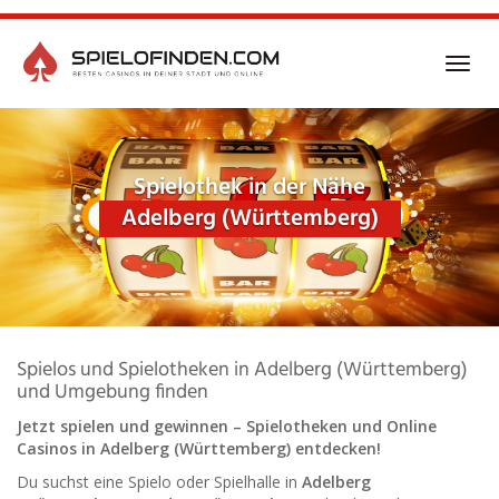
Skip
to
main
Toggl
content
navig
Spielothek in der Nähe
Adelberg (Württemberg)
Spielos und Spielotheken in Adelberg (Württemberg)
und Umgebung finden
Jetzt spielen und gewinnen – Spielotheken und Online
Casinos in Adelberg (Württemberg) entdecken!
Du suchst eine Spielo oder Spielhalle in
Adelberg