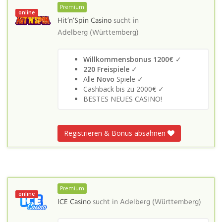
Premium
online
Hit’n’Spin Casino
sucht in
Adelberg (Württemberg)
Willkommensbonus 1200€
✓
220 Freispiele
✓
Alle
Novo
Spiele ✓
Cashback bis zu 2000€ ✓
BESTES NEUES CASINO!
Registrieren & Bonus absahnen
Premium
online
ICE Casino
sucht in
Adelberg (Württemberg)