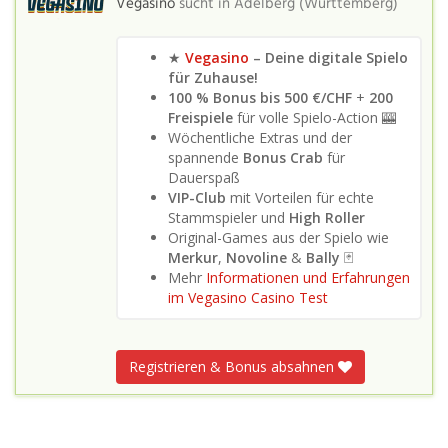
Vegasino
sucht in
Adelberg (Württemberg)
★
Vegasino
– Deine digitale Spielo
für Zuhause!
100 % Bonus bis 500 €/CHF
+
200
Freispiele
für volle Spielo-Action 🎰
Wöchentliche Extras und der
spannende
Bonus Crab
für
Dauerspaß
VIP-Club
mit Vorteilen für echte
Stammspieler und
High Roller
Original-Games aus der Spielo wie
Merkur
,
Novoline
&
Bally
🃏
Mehr
Informationen und Erfahrungen
im Vegasino Casino Test
Registrieren & Bonus absahnen