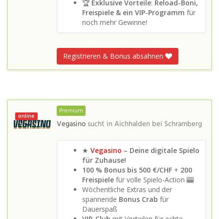
🏆
Exklusive Vorteile
:
Reload-Boni,
Freispiele & ein VIP-Programm
für
noch mehr Gewinne!
Registrieren & Bonus absahnen
Premium
online
Vegasino
sucht in
Aichhalden bei Schramberg
★
Vegasino
– Deine digitale Spielo
für Zuhause!
100 % Bonus bis 500 €/CHF
+
200
Freispiele
für volle Spielo-Action 🎰
Wöchentliche Extras und der
spannende
Bonus Crab
für
Dauerspaß
VIP-Club
mit Vorteilen für echte