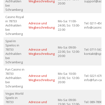
Aichhalden
Wegbeschreibung
support@admi
20:00
bei
Schramberg
Casino Royal
in 78733
Mo-Sa: 11:00-
Adresse und
Tel: 0211-45678
Aichhalden
24:00, So: 13:00-
Wegbeschreibung
info@casino-r
bei
22:00
Schramberg
Spiel-In
Spielos in
Mo-Sa: 09:00-
78733
Adresse und
Tel: 0711-56789
22:00, So: 12:00-
Aichhalden
Wegbeschreibung
kontakt@spiel-
20:00
bei
Schramberg
Fun Casino in
78733
Mo-Sa: 10:00-
Adresse und
Tel: 0221-67890
Aichhalden
22:00, So: 12:00-
Wegbeschreibung
info@fun-casi
bei
20:00
Schramberg
Vegas World
Spielo in
Mo-Sa: 09:00-
78733
Adresse und
Tel: 089-789012
23:00, So: 12:00-