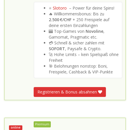
⭐
Slotoro
– Power für deine Spins!
🔥 Willkommensbonus: Bis zu
2.500 €/CHF
+ 250 Freispiele auf
deine ersten Einzahlungen
🎰 Top-Games von
Novoline
,
Gamomat, Pragmatic etc.
💳 Schnell & sicher zahlen mit
SOFORT
, Paysafe & Crypto.
🚀 Hohe Limits – kein Spielspaß ohne
Freiheit
🎯 Belohnungen nonstop: Boni,
Freispiele, Cashback & VIP-Punkte
Registrieren & Bonus absahnen
Premium
online