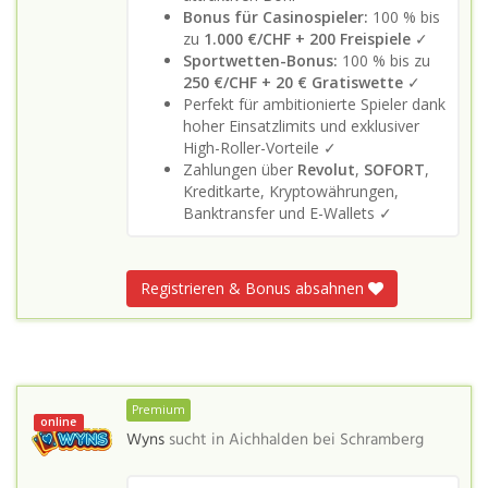
Bonus für Casinospieler:
100 % bis
zu
1.000 €/CHF + 200 Freispiele
✓
Sportwetten-Bonus:
100 % bis zu
250 €/CHF + 20 € Gratiswette
✓
Perfekt für ambitionierte Spieler dank
hoher Einsatzlimits und exklusiver
High-Roller-Vorteile ✓
Zahlungen über
Revolut
,
SOFORT
,
Kreditkarte, Kryptowährungen,
Banktransfer und E-Wallets ✓
Registrieren & Bonus absahnen
Premium
online
Wyns
sucht in
Aichhalden bei Schramberg