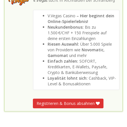
V.Vegas
sucht in
Aichhalden bei Schramberg
V.Vegas Casino
– Hier beginnt dein
Online-Spielerlebnis!
Neukundenbonus:
Bis zu
1.500 €/CHF + 150 Freispiele auf
deine ersten Einzahlungen
Riesen Auswahl:
Über 5.000 Spiele
von Providern wie
Novomatic
,
Gamomat
und mehr
Einfach zahlen:
SOFORT,
Kreditkarten, E-Wallets, Paysafe,
Crypto & Banküberweisung
Loyalität lohnt sich:
Cashback, VIP-
Level & Bonusaktionen
Registrieren & Bonus absahnen