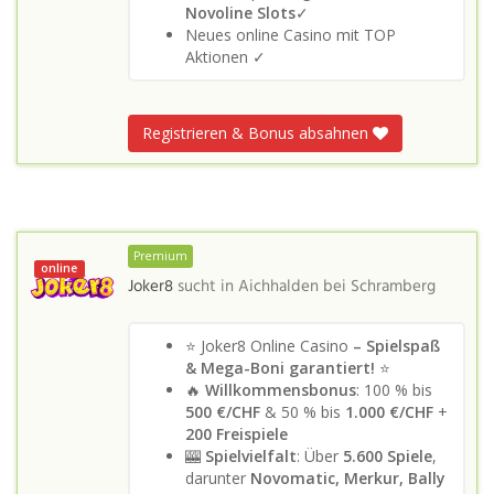
Novoline Slots
✓
Neues online Casino mit TOP
Aktionen ✓
Registrieren & Bonus absahnen
Premium
online
Joker8
sucht in
Aichhalden bei Schramberg
⭐ Joker8 Online Casino
– Spielspaß
& Mega-Boni garantiert!
⭐
🔥
Willkommensbonus
: 100 % bis
500 €/CHF
& 50 % bis
1.000 €/CHF
+
200 Freispiele
🎰
Spielvielfalt
: Über
5.600 Spiele
,
darunter
Novomatic, Merkur, Bally