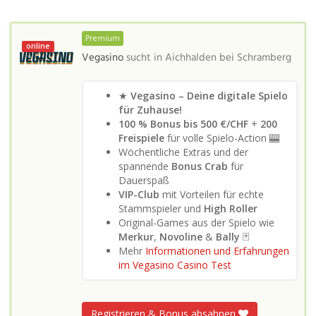
Premium
online
Vegasino
sucht in
Aichhalden bei Schramberg
★
Vegasino – Deine digitale Spielo
für Zuhause!
100 % Bonus bis 500 €/CHF
+
200
Freispiele
für volle Spielo-Action 🎰
Wöchentliche Extras und der
spannende
Bonus Crab
für
Dauerspaß
VIP-Club
mit Vorteilen für echte
Stammspieler und
High Roller
Original-Games aus der Spielo wie
Merkur
,
Novoline
&
Bally
🃏
Mehr
Informationen und Erfahrungen
im Vegasino Casino Test
Registrieren & Bonus absahnen