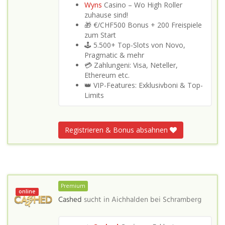
Wyns
Casino – Wo High Roller
zuhause sind!
🎁 €/CHF500 Bonus + 200 Freispiele
zum Start
🕹️ 5.500+ Top-Slots von Novo,
Pragmatic & mehr
💳 Zahlungeni: Visa, Neteller,
Ethereum etc.
👑 VIP-Features: Exklusivboni & Top-
Limits
Registrieren & Bonus absahnen
Premium
online
Cashed
sucht in
Aichhalden bei Schramberg