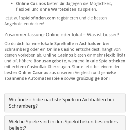
Online Casinos
bieten dir dagegen die Möglichkeit,
flexibel
und
ohne Wartezeiten
zu spielen.
Jetzt auf
spielofinden.com
registrieren und die besten
Angebote entdecken!
Zusammenfassung: Online oder lokal – Was ist besser?
Ob du dich für eine
lokale Spielhalle
in
Aichhalden bei
Schramberg
oder ein
Online Casino
entscheidest, hängt von
deinen Vorlieben ab.
Online Casinos
bieten dir mehr
Flexibilität
und oft höhere
Bonusangebote
, während
lokale Spielotheken
mit echtem Casinoflair überzeugen. Starte jetzt bei einem der
besten
Online Casinos
aus unserem Vergleich und genieße
spannende Automatenspiele
sowie
großzügige Boni
!
Wo finde ich die nächste Spielo in Aichhalden bei
Schramberg?
Welche Spiele sind in den Spielotheken besonders
beliebt?