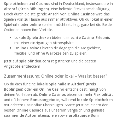
Spielotheken
und
Casinos
sind in Deutschland, insbesondere in
Altdorf (Kreis Böblingen)
, eine beliebte Freizeitbeschäftigung.
Doch durch die steigende Anzahl von
Online Casinos
wird das
Spielen von zu Hause aus immer attraktiver. Ob du
lokal
in einer
Spielhalle oder
online
spielen möchtest, liegt ganz bei dir. Beide
Optionen haben ihre Vorteile.
Lokale Spielotheken
bieten das
echte Casino-Erlebnis
mit einer einzigartigen Atmosphäre.
Online Casinos
bieten dir dagegen die Möglichkeit,
flexibel
und
ohne Wartezeiten
zu spielen.
Jetzt auf
spielofinden.com
registrieren und die besten
Angebote entdecken!
Zusammenfassung: Online oder lokal – Was ist besser?
Ob du dich für eine
lokale Spielhalle
in
Altdorf (Kreis
Böblingen)
oder ein
Online Casino
entscheidest, hängt von
deinen Vorlieben ab.
Online Casinos
bieten dir mehr
Flexibilität
und oft höhere
Bonusangebote
, während
lokale Spielotheken
mit echtem Casinoflair überzeugen. Starte jetzt bei einem der
besten
Online Casinos
aus unserem Vergleich und genieße
spannende Automatenspiele
sowie
großzügige Boni
!