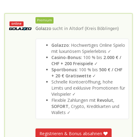
Premium
online
Golazzo
sucht in
Altdorf (Kreis Böblingen)
Golazzo
: Hochwertiges Online Spielo
mit luxuriösem Spielerlebnis ✓
Casino-Bonus:
100 % bis
2.000 € /
CHF + 200 Freispiele
✓
Sportbonus:
100 % bis
500 € / CHF
+ 20 € Gratiswette
✓
Schnelle Kontoeröffnung, hohe
Limits und exklusive Promotionen für
Vielspieler ✓
Flexible Zahlungen mit
Revolut
,
SOFORT
, Crypto, Kreditkarten und
Wallets ✓
Registrieren & Bonus absahnen