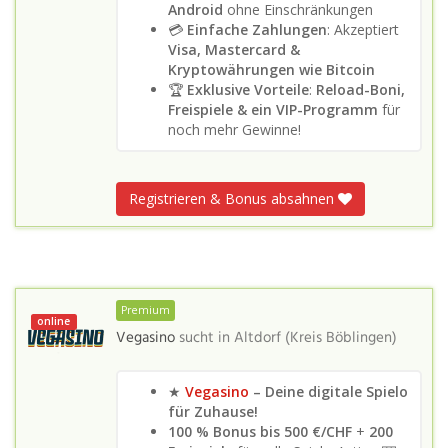
Android
ohne Einschränkungen
💳
Einfache Zahlungen
: Akzeptiert
Visa, Mastercard &
Kryptowährungen wie Bitcoin
🏆
Exklusive Vorteile
:
Reload-Boni,
Freispiele & ein VIP-Programm
für
noch mehr Gewinne!
Registrieren & Bonus absahnen
Premium
online
Vegasino
sucht in
Altdorf (Kreis Böblingen)
★
Vegasino
– Deine digitale Spielo
für Zuhause!
100 % Bonus bis 500 €/CHF
+
200