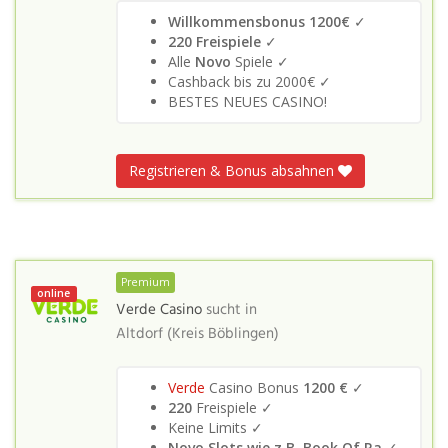
Willkommensbonus 1200€
✓
220 Freispiele
✓
Alle
Novo
Spiele ✓
Cashback bis zu 2000€ ✓
BESTES NEUES CASINO!
Registrieren & Bonus absahnen
Premium
online
Verde Casino
sucht in
Altdorf (Kreis Böblingen)
Verde
Casino Bonus
1200 €
✓
220
Freispiele ✓
Keine Limits ✓
Novo Slots wie z.B. Book Of Ra
✓