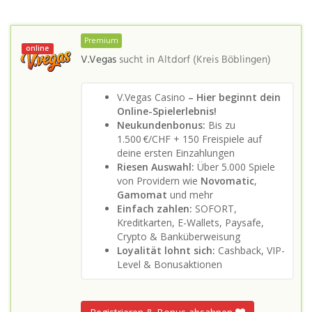
Premium
online
V.Vegas
sucht in
Altdorf (Kreis Böblingen)
V.Vegas Casino
– Hier beginnt dein
Online-Spielerlebnis!
Neukundenbonus:
Bis zu
1.500 €/CHF + 150 Freispiele auf
deine ersten Einzahlungen
Riesen Auswahl:
Über 5.000 Spiele
von Providern wie
Novomatic
,
Gamomat
und mehr
Einfach zahlen:
SOFORT,
Kreditkarten, E-Wallets, Paysafe,
Crypto & Banküberweisung
Loyalität lohnt sich:
Cashback, VIP-
Level & Bonusaktionen