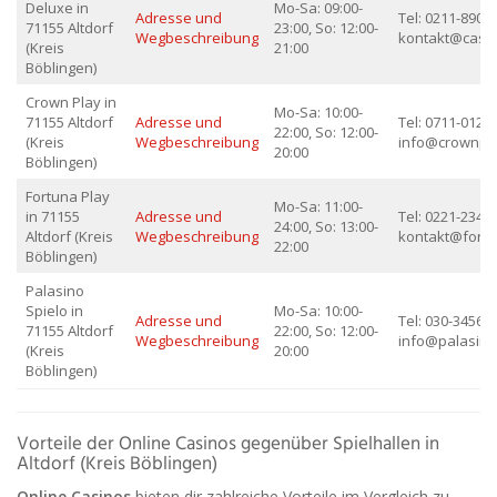
Deluxe in
Mo-Sa: 09:00-
Adresse und
Tel: 0211-89012
71155 Altdorf
23:00, So: 12:00-
Wegbeschreibung
kontakt@casi
(Kreis
21:00
Böblingen)
Crown Play in
Mo-Sa: 10:00-
71155 Altdorf
Adresse und
Tel: 0711-01234
22:00, So: 12:00-
(Kreis
Wegbeschreibung
info@crownpl
20:00
Böblingen)
Fortuna Play
Mo-Sa: 11:00-
in 71155
Adresse und
Tel: 0221-23456
24:00, So: 13:00-
Altdorf (Kreis
Wegbeschreibung
kontakt@fortu
22:00
Böblingen)
Palasino
Spielo in
Mo-Sa: 10:00-
Adresse und
Tel: 030-345678
71155 Altdorf
22:00, So: 12:00-
Wegbeschreibung
info@palasino
(Kreis
20:00
Böblingen)
Vorteile der Online Casinos gegenüber Spielhallen in
Altdorf (Kreis Böblingen)
Online Casinos
bieten dir zahlreiche Vorteile im Vergleich zu