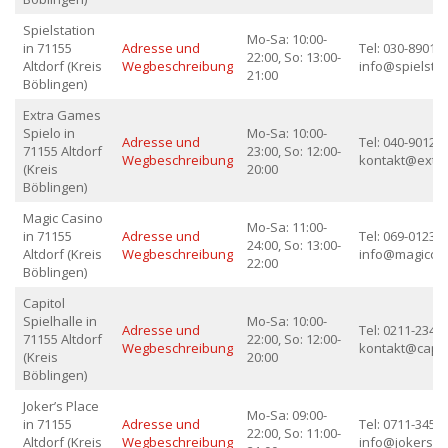
Spielstation
Mo-Sa: 10:00-
in 71155
Adresse und
Tel: 030-890123
22:00, So: 13:00-
Altdorf (Kreis
Wegbeschreibung
info@spielstat
21:00
Böblingen)
Extra Games
Spielo in
Mo-Sa: 10:00-
Adresse und
Tel: 040-901234
71155 Altdorf
23:00, So: 12:00-
Wegbeschreibung
kontakt@extr
(Kreis
20:00
Böblingen)
Magic Casino
Mo-Sa: 11:00-
in 71155
Adresse und
Tel: 069-012345
24:00, So: 13:00-
Altdorf (Kreis
Wegbeschreibung
info@magiccas
22:00
Böblingen)
Capitol
Spielhalle in
Mo-Sa: 10:00-
Adresse und
Tel: 0211-23456
71155 Altdorf
22:00, So: 12:00-
Wegbeschreibung
kontakt@capit
(Kreis
20:00
Böblingen)
Joker’s Place
Mo-Sa: 09:00-
in 71155
Adresse und
Tel: 0711-34567
22:00, So: 11:00-
Altdorf (Kreis
Wegbeschreibung
info@jokerspl