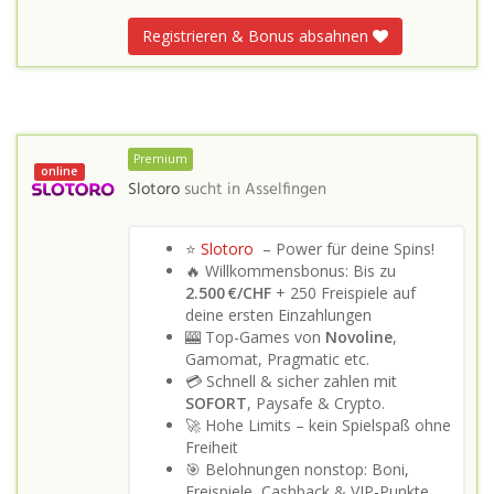
Registrieren & Bonus absahnen
Premium
online
Slotoro
sucht in
Asselfingen
⭐
Slotoro
– Power für deine Spins!
🔥 Willkommensbonus: Bis zu
2.500 €/CHF
+ 250 Freispiele auf
deine ersten Einzahlungen
🎰 Top-Games von
Novoline
,
Gamomat, Pragmatic etc.
💳 Schnell & sicher zahlen mit
SOFORT
, Paysafe & Crypto.
🚀 Hohe Limits – kein Spielspaß ohne
Freiheit
🎯 Belohnungen nonstop: Boni,
Freispiele, Cashback & VIP-Punkte