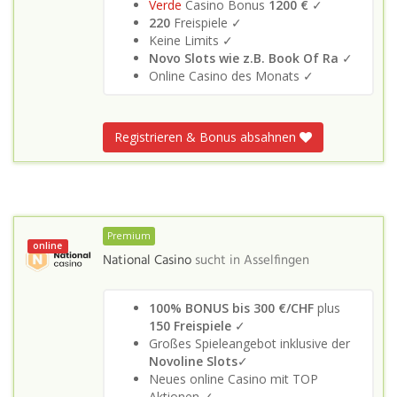
Verde
Casino Bonus
1200 €
✓
220
Freispiele ✓
Keine Limits ✓
Novo Slots wie z.B. Book Of Ra
✓
Online Casino des Monats ✓
Registrieren & Bonus absahnen
Premium
online
National Casino
sucht in
Asselfingen
100% BONUS bis 300 €/CHF
plus
150 Freispiele
✓
Großes Spieleangebot inklusive der
Novoline Slots
✓
Neues online Casino mit TOP
Aktionen ✓