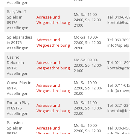
Asselfingen
Bally Wulff
Mo-Sa: 11:00-
Spielo in
Adresse und
Tel: 040-678901
24:00, So: 12:00-
89176
Wegbeschreibung
kontakt@bally
21:00
Asselfingen
Spielparadies
Mo-Sa: 10:00-
Adresse und
Tel: 069-789012
in 89176
22:00, So: 12:00-
Wegbeschreibung
info@spielpar
Asselfingen
20:00
Casino
Mo-Sa: 09:00-
Deluxe in
Adresse und
Tel: 0211-89012
23:00, So: 12:00-
89176
Wegbeschreibung
kontakt@casi
21:00
Asselfingen
Crown Play in
Mo-Sa: 10:00-
Adresse und
Tel: 0711-01234
89176
22:00, So: 12:00-
Wegbeschreibung
info@crownpl
Asselfingen
20:00
Fortuna Play
Mo-Sa: 11:00-
Adresse und
Tel: 0221-23456
in 89176
24:00, So: 13:00-
Wegbeschreibung
kontakt@fortu
Asselfingen
22:00
Palasino
Mo-Sa: 10:00-
Spielo in
Adresse und
Tel: 030-345678
22:00, So: 12:00-
89176
Wegbeschreibung
info@palasino