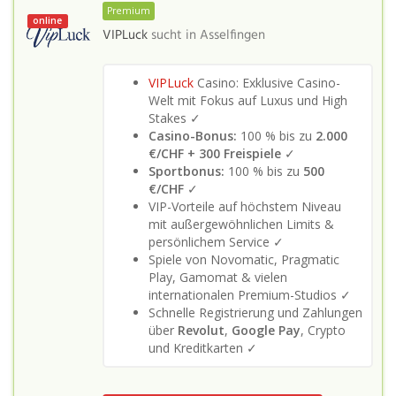
Premium
online
VIPLuck
sucht in
Asselfingen
VIPLuck
Casino: Exklusive Casino-
Welt mit Fokus auf Luxus und High
Stakes ✓
Casino-Bonus:
100 % bis zu
2.000
€/CHF + 300 Freispiele
✓
Sportbonus:
100 % bis zu
500
€/CHF
✓
VIP-Vorteile auf höchstem Niveau
mit außergewöhnlichen Limits &
persönlichem Service ✓
Spiele von Novomatic, Pragmatic
Play, Gamomat & vielen
internationalen Premium-Studios ✓
Schnelle Registrierung und Zahlungen
über
Revolut
,
Google Pay
, Crypto
und Kreditkarten ✓