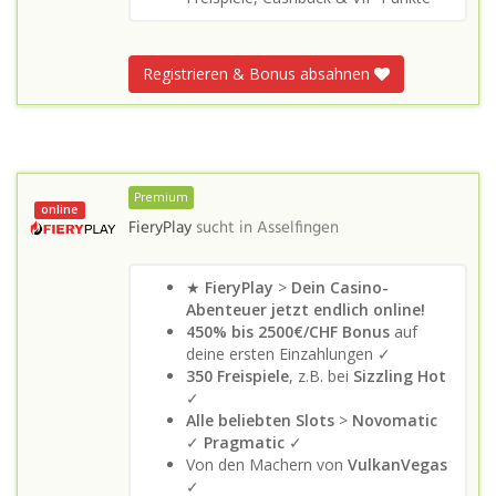
Registrieren & Bonus absahnen
Premium
online
FieryPlay
sucht in
Asselfingen
★
FieryPlay
>
Dein Casino-
Abenteuer jetzt endlich online!
450% bis 2500€/CHF Bonus
auf
deine ersten Einzahlungen ✓
350 Freispiele
, z.B. bei
Sizzling Hot
✓
Alle beliebten Slots
>
Novomatic
✓
Pragmatic
✓
Von den Machern von
VulkanVegas
✓