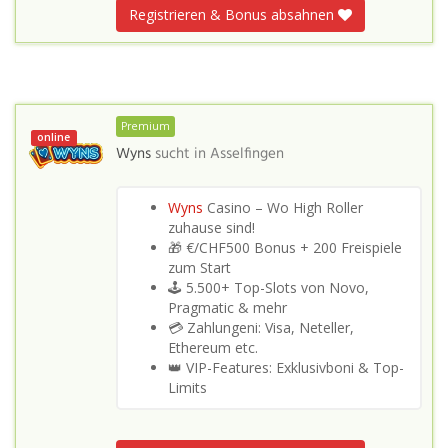
Registrieren & Bonus absahnen
Premium
online
Wyns
sucht in
Asselfingen
Wyns
Casino – Wo High Roller
zuhause sind!
🎁 €/CHF500 Bonus + 200 Freispiele
zum Start
🕹️ 5.500+ Top-Slots von Novo,
Pragmatic & mehr
💳 Zahlungeni: Visa, Neteller,
Ethereum etc.
👑 VIP-Features: Exklusivboni & Top-
Limits