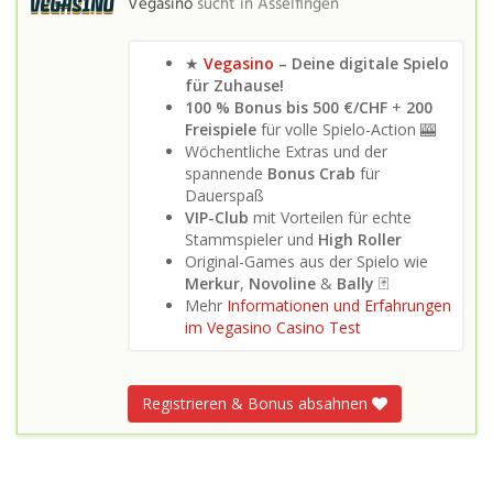
Vegasino
sucht in
Asselfingen
★
Vegasino
– Deine digitale Spielo
für Zuhause!
100 % Bonus bis 500 €/CHF
+
200
Freispiele
für volle Spielo-Action 🎰
Wöchentliche Extras und der
spannende
Bonus Crab
für
Dauerspaß
VIP-Club
mit Vorteilen für echte
Stammspieler und
High Roller
Original-Games aus der Spielo wie
Merkur
,
Novoline
&
Bally
🃏
Mehr
Informationen und Erfahrungen
im Vegasino Casino Test
Registrieren & Bonus absahnen