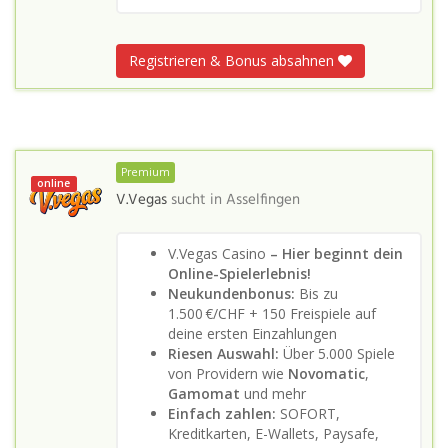
Registrieren & Bonus absahnen
Premium
online
V.Vegas
sucht in
Asselfingen
V.Vegas Casino
– Hier beginnt dein
Online-Spielerlebnis!
Neukundenbonus:
Bis zu
1.500 €/CHF + 150 Freispiele auf
deine ersten Einzahlungen
Riesen Auswahl:
Über 5.000 Spiele
von Providern wie
Novomatic
,
Gamomat
und mehr
Einfach zahlen:
SOFORT,
Kreditkarten, E-Wallets, Paysafe,