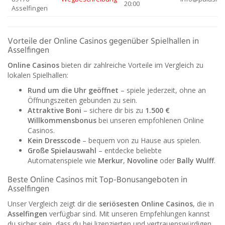
20:00
Asselfingen
Vorteile der Online Casinos gegenüber Spielhallen in
Asselfingen
Online Casinos
bieten dir zahlreiche Vorteile im Vergleich zu
lokalen Spielhallen:
Rund um die Uhr geöffnet
– spiele jederzeit, ohne an
Öffnungszeiten gebunden zu sein.
Attraktive Boni
– sichere dir bis zu
1.500 €
Willkommensbonus
bei unseren empfohlenen Online
Casinos.
Kein Dresscode
– bequem von zu Hause aus spielen.
Große Spielauswahl
– entdecke beliebte
Automatenspiele wie
Merkur
,
Novoline
oder
Bally Wulff
.
Beste Online Casinos mit Top-Bonusangeboten in
Asselfingen
Unser Vergleich zeigt dir die
seriösesten Online Casinos
, die in
Asselfingen
verfügbar sind. Mit unseren Empfehlungen kannst
du sicher sein, dass du bei lizenzierten und vertrauenswürdigen