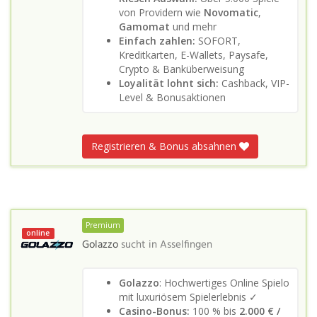
von Providern wie
Novomatic
,
Gamomat
und mehr
Einfach zahlen:
SOFORT,
Kreditkarten, E-Wallets, Paysafe,
Crypto & Banküberweisung
Loyalität lohnt sich:
Cashback, VIP-
Level & Bonusaktionen
Registrieren & Bonus absahnen
Premium
online
Golazzo
sucht in
Asselfingen
Golazzo
: Hochwertiges Online Spielo
mit luxuriösem Spielerlebnis ✓
Casino-Bonus:
100 % bis
2.000 € /