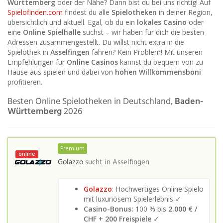
Württemberg
oder der Nähe? Dann bist du bei uns richtig! Auf
Spielofinden.com
findest du alle
Spielotheken
in deiner Region,
übersichtlich und aktuell. Egal, ob du ein
lokales Casino
oder
eine
Online Spielhalle
suchst – wir haben für dich die besten
Adressen zusammengestellt. Du willst nicht extra in die
Spielothek in
Asselfingen
fahren? Kein Problem! Mit unseren
Empfehlungen für
Online Casinos
kannst du bequem von zu
Hause aus spielen und dabei von
hohen Willkommensboni
profitieren.
Besten Online Spielotheken in Deutschland,
Baden-
Württemberg
2026
Premium
online
Golazzo
sucht in
Asselfingen
Golazzo
: Hochwertiges Online Spielo
mit luxuriösem Spielerlebnis ✓
Casino-Bonus:
100 % bis
2.000 € /
CHF + 200 Freispiele
✓