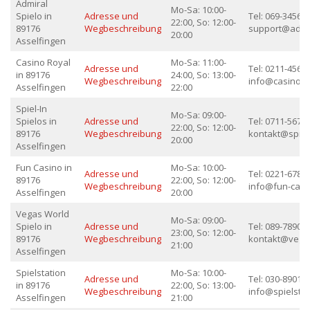
Admiral
Mo-Sa: 10:00-
Spielo in
Adresse und
Tel: 069-345678
22:00, So: 12:00-
89176
Wegbeschreibung
support@admi
20:00
Asselfingen
Casino Royal
Mo-Sa: 11:00-
Adresse und
Tel: 0211-45678
in 89176
24:00, So: 13:00-
Wegbeschreibung
info@casino-r
Asselfingen
22:00
Spiel-In
Mo-Sa: 09:00-
Spielos in
Adresse und
Tel: 0711-56789
22:00, So: 12:00-
89176
Wegbeschreibung
kontakt@spiel-
20:00
Asselfingen
Fun Casino in
Mo-Sa: 10:00-
Adresse und
Tel: 0221-67890
89176
22:00, So: 12:00-
Wegbeschreibung
info@fun-casi
Asselfingen
20:00
Vegas World
Mo-Sa: 09:00-
Spielo in
Adresse und
Tel: 089-789012
23:00, So: 12:00-
89176
Wegbeschreibung
kontakt@vega
21:00
Asselfingen
Spielstation
Mo-Sa: 10:00-
Adresse und
Tel: 030-890123
in 89176
22:00, So: 13:00-
Wegbeschreibung
info@spielstat
Asselfingen
21:00