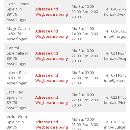
Extra Games
Mo-Sa: 10:00-
Spielo in
Adresse und
Tel: 040-901234
23:00, So: 12:00-
89176
Wegbeschreibung
kontakt@extr
20:00
Asselfingen
Magic Casino
Mo-Sa: 11:00-
Adresse und
Tel: 069-012345
in 89176
24:00, So: 13:00-
Wegbeschreibung
info@magiccas
Asselfingen
22:00
Capitol
Mo-Sa: 10:00-
Spielhalle in
Adresse und
Tel: 0211-23456
22:00, So: 12:00-
89176
Wegbeschreibung
kontakt@capit
20:00
Asselfingen
Joker’s Place
Mo-Sa: 09:00-
Adresse und
Tel: 0711-34567
in 89176
22:00, So: 11:00-
Wegbeschreibung
info@jokerspl
Asselfingen
21:00
Let’s Play
Mo-Sa: 10:00-
Spielo in
Adresse und
Tel: 0221-45678
22:00, So: 12:00-
89176
Wegbeschreibung
kontakt@letsp
20:00
Asselfingen
VulkanStern
Mo-Sa: 10:00-
Spielos in
Adresse und
Tel: 030-567890
23:00, So: 13:00-
89176
Wegbeschreibung
info@vulkanst
22:00