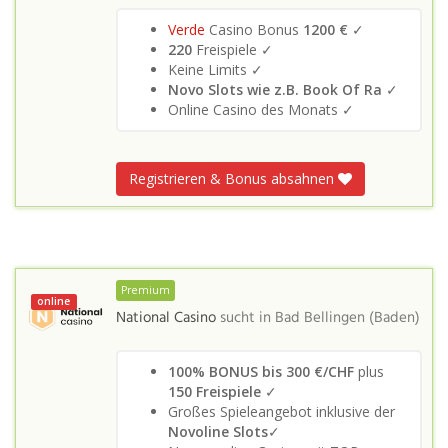
Verde
Casino Bonus
1200 €
✓
220
Freispiele ✓
Keine Limits ✓
Novo Slots wie z.B. Book Of Ra
✓
Online Casino des Monats ✓
Registrieren & Bonus absahnen
Premium
online
National Casino
sucht in
Bad Bellingen (Baden)
100% BONUS bis 300 €/CHF
plus
150 Freispiele
✓
Großes Spieleangebot inklusive der
Novoline Slots
✓