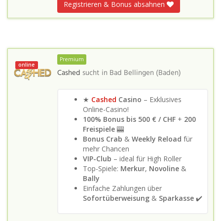
Registrieren & Bonus absahnen
Premium
online
Cashed
sucht in
Bad Bellingen (Baden)
★
Cashed
Casino
– Exklusives
Online-Casino!
100% Bonus bis 500 €
/ CHF
+
200
Freispiele
🎰
Bonus Crab
&
Weekly Reload
für
mehr Chancen
VIP-Club
– ideal für High Roller
Top-Spiele:
Merkur
,
Novoline
&
Bally
Einfache Zahlungen über
Sofortüberweisung
&
Sparkasse
✔️