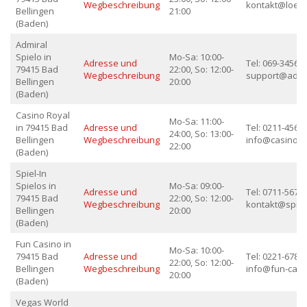
Wegbeschreibung
kontakt@loew
Bellingen
21:00
(Baden)
Admiral
Spielo in
Mo-Sa: 10:00-
Adresse und
Tel: 069-345678
79415 Bad
22:00, So: 12:00-
Wegbeschreibung
support@admi
Bellingen
20:00
(Baden)
Casino Royal
Mo-Sa: 11:00-
in 79415 Bad
Adresse und
Tel: 0211-45678
24:00, So: 13:00-
Bellingen
Wegbeschreibung
info@casino-r
22:00
(Baden)
Spiel-In
Spielos in
Mo-Sa: 09:00-
Adresse und
Tel: 0711-56789
79415 Bad
22:00, So: 12:00-
Wegbeschreibung
kontakt@spiel-
Bellingen
20:00
(Baden)
Fun Casino in
Mo-Sa: 10:00-
79415 Bad
Adresse und
Tel: 0221-67890
22:00, So: 12:00-
Bellingen
Wegbeschreibung
info@fun-casi
20:00
(Baden)
Vegas World