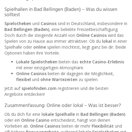
Spielhallen in Bad Bellingen (Baden) – Was du wissen
solltest
Spielotheken
und
Casinos
sind in Deutschland, insbesondere in
Bad Bellingen (Baden)
, eine beliebte Freizeitbeschäftigung.
Doch durch die steigende Anzahl von
Online Casinos
wird das
Spielen von zu Hause aus immer attraktiver. Ob du
lokal
in einer
Spielhalle oder
online
spielen möchtest, liegt ganz bei dir. Beide
Optionen haben ihre Vorteile.
Lokale Spielotheken
bieten das
echte Casino-Erlebnis
mit einer einzigartigen Atmosphäre.
Online Casinos
bieten dir dagegen die Möglichkeit,
flexibel
und
ohne Wartezeiten
zu spielen.
Jetzt auf
spielofinden.com
registrieren und die besten
Angebote entdecken!
Zusammenfassung: Online oder lokal – Was ist besser?
Ob du dich für eine
lokale Spielhalle
in
Bad Bellingen (Baden)
oder ein
Online Casino
entscheidest, hängt von deinen
Vorlieben ab.
Online Casinos
bieten dir mehr
Flexibilität
und
oft höhere
Bonusangebote
, während
lokale Spielotheken
mit