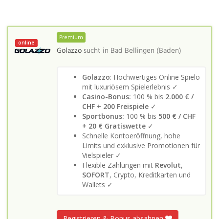
Premium
online
Golazzo
sucht in
Bad Bellingen (Baden)
Golazzo
: Hochwertiges Online Spielo
mit luxuriösem Spielerlebnis ✓
Casino-Bonus:
100 % bis
2.000 € /
CHF + 200 Freispiele
✓
Sportbonus:
100 % bis
500 € / CHF
+ 20 € Gratiswette
✓
Schnelle Kontoeröffnung, hohe
Limits und exklusive Promotionen für
Vielspieler ✓
Flexible Zahlungen mit
Revolut
,
SOFORT
, Crypto, Kreditkarten und
Wallets ✓
Registrieren & Bonus absahnen