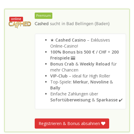
Premium
online
Cashed
sucht in
Bad Bellingen (Baden)
★
Cashed Casino
– Exklusives
Online-Casino!
100% Bonus bis 500 €
/ CHF
+
200
Freispiele
🎰
Bonus Crab
&
Weekly Reload
für
mehr Chancen
VIP-Club
– ideal für High Roller
Top-Spiele:
Merkur
,
Novoline
&
Bally
Einfache Zahlungen über
Sofortüberweisung
&
Sparkasse
✔️
Registrieren & Bonus absahnen