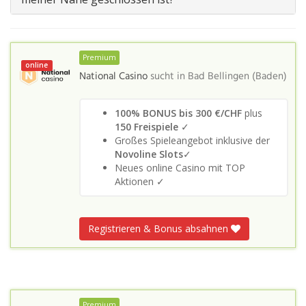
Premium
online
National Casino
sucht in
Bad Bellingen (Baden)
100% BONUS bis 300 €/CHF
plus
150 Freispiele
✓
Großes Spieleangebot inklusive der
Novoline Slots
✓
Neues online Casino mit TOP
Aktionen ✓
Registrieren & Bonus absahnen
Premium