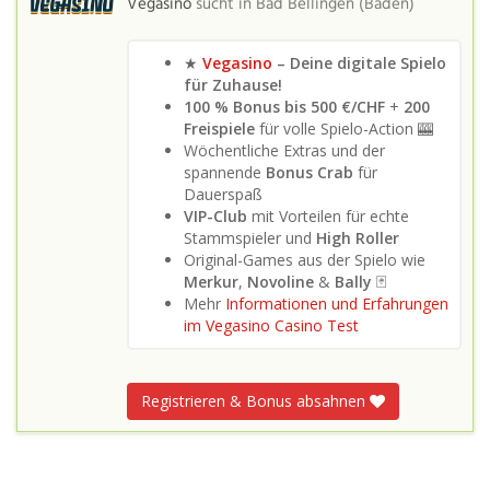
Vegasino
sucht in
Bad Bellingen (Baden)
★
Vegasino
– Deine digitale Spielo
für Zuhause!
100 % Bonus bis 500 €/CHF
+
200
Freispiele
für volle Spielo-Action 🎰
Wöchentliche Extras und der
spannende
Bonus Crab
für
Dauerspaß
VIP-Club
mit Vorteilen für echte
Stammspieler und
High Roller
Original-Games aus der Spielo wie
Merkur
,
Novoline
&
Bally
🃏
Mehr
Informationen und Erfahrungen
im Vegasino Casino Test
Registrieren & Bonus absahnen