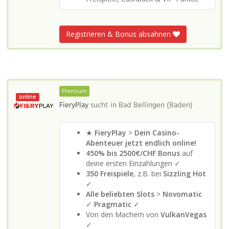
Registrieren & Bonus absahnen
Premium
online
FieryPlay
sucht in
Bad Bellingen (Baden)
★
FieryPlay
>
Dein Casino-
Abenteuer jetzt endlich online!
450% bis 2500€/CHF Bonus
auf
deine ersten Einzahlungen ✓
350 Freispiele
, z.B. bei
Sizzling Hot
✓
Alle beliebten Slots
>
Novomatic
✓
Pragmatic
✓
Von den Machern von
VulkanVegas
✓