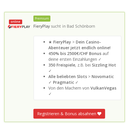
Premium
online
FieryPlay
sucht in
Bad Schönborn
★
FieryPlay
>
Dein Casino-
Abenteuer jetzt endlich online!
450% bis 2500€/CHF Bonus
auf
deine ersten Einzahlungen ✓
350 Freispiele
, z.B. bei
Sizzling Hot
✓
Alle beliebten Slots
>
Novomatic
✓
Pragmatic
✓
Von den Machern von
VulkanVegas
✓
Registrieren & Bonus absahnen