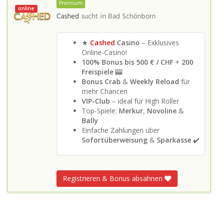
Premium
online
Cashed
sucht in
Bad Schönborn
★
Cashed
Casino
– Exklusives
Online-Casino!
100% Bonus bis 500 €
/ CHF
+
200
Freispiele
🎰
Bonus Crab
&
Weekly Reload
für
mehr Chancen
VIP-Club
– ideal für High Roller
Top-Spiele:
Merkur
,
Novoline
&
Bally
Einfache Zahlungen über
Sofortüberweisung
&
Sparkasse
✔️
Registrieren & Bonus absahnen