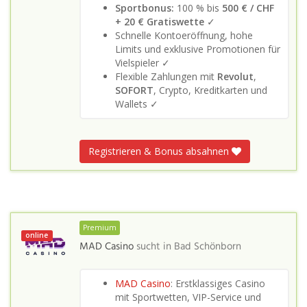
Sportbonus:
100 % bis
500 € / CHF
+ 20 € Gratiswette
✓
Schnelle Kontoeröffnung, hohe
Limits und exklusive Promotionen für
Vielspieler ✓
Flexible Zahlungen mit
Revolut
,
SOFORT
, Crypto, Kreditkarten und
Wallets ✓
Registrieren & Bonus absahnen
Premium
online
MAD Casino
sucht in
Bad Schönborn
MAD Casino
: Erstklassiges Casino
mit Sportwetten, VIP-Service und