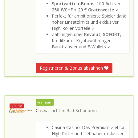
Sportwetten-Bonus:
100 % bis zu
250 €/CHF + 20 € Gratiswette
✓
Perfekt für ambitionierte Spieler dank
hoher Einsatzlimits und exklusiver
High-Roller-Vorteile ✓
Zahlungen über
Revolut
,
SOFORT
,
Kreditkarte, Kryptowährungen,
Banktransfer und E-Wallets ✓
Registrieren & Bonus absahnen
Premium
online
Casina
sucht in
Bad Schönborn
Casina Casino: Das Premium-Ziel für
High Roller und Liebhaber exklusiver