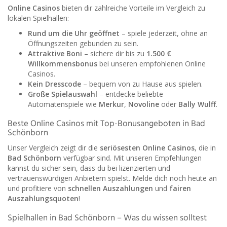
Online Casinos
bieten dir zahlreiche Vorteile im Vergleich zu
lokalen Spielhallen:
Rund um die Uhr geöffnet
– spiele jederzeit, ohne an
Öffnungszeiten gebunden zu sein.
Attraktive Boni
– sichere dir bis zu
1.500 €
Willkommensbonus
bei unseren empfohlenen Online
Casinos.
Kein Dresscode
– bequem von zu Hause aus spielen.
Große Spielauswahl
– entdecke beliebte
Automatenspiele wie
Merkur
,
Novoline
oder
Bally Wulff
.
Beste Online Casinos mit Top-Bonusangeboten in Bad
Schönborn
Unser Vergleich zeigt dir die
seriösesten Online Casinos
, die in
Bad Schönborn
verfügbar sind. Mit unseren Empfehlungen
kannst du sicher sein, dass du bei lizenzierten und
vertrauenswürdigen Anbietern spielst. Melde dich noch heute an
und profitiere von
schnellen Auszahlungen
und
fairen
Auszahlungsquoten
!
Spielhallen in Bad Schönborn – Was du wissen solltest