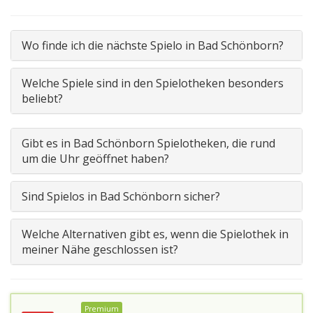
Wo finde ich die nächste Spielo in Bad Schönborn?
Welche Spiele sind in den Spielotheken besonders
beliebt?
Gibt es in Bad Schönborn Spielotheken, die rund
um die Uhr geöffnet haben?
Sind Spielos in Bad Schönborn sicher?
Welche Alternativen gibt es, wenn die Spielothek in
meiner Nähe geschlossen ist?
Premium