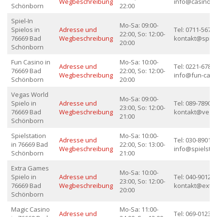
Wegbeschreibung
info@casino-r
Schönborn
22:00
Spiel-In
Mo-Sa: 09:00-
Spielos in
Adresse und
Tel: 0711-56789
22:00, So: 12:00-
76669 Bad
Wegbeschreibung
kontakt@spiel-
20:00
Schönborn
Fun Casino in
Mo-Sa: 10:00-
Adresse und
Tel: 0221-67890
76669 Bad
22:00, So: 12:00-
Wegbeschreibung
info@fun-casi
Schönborn
20:00
Vegas World
Mo-Sa: 09:00-
Spielo in
Adresse und
Tel: 089-789012
23:00, So: 12:00-
76669 Bad
Wegbeschreibung
kontakt@vega
21:00
Schönborn
Spielstation
Mo-Sa: 10:00-
Adresse und
Tel: 030-890123
in 76669 Bad
22:00, So: 13:00-
Wegbeschreibung
info@spielstat
Schönborn
21:00
Extra Games
Mo-Sa: 10:00-
Spielo in
Adresse und
Tel: 040-901234
23:00, So: 12:00-
76669 Bad
Wegbeschreibung
kontakt@extr
20:00
Schönborn
Magic Casino
Mo-Sa: 11:00-
Adresse und
Tel: 069-012345