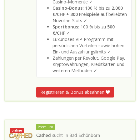
Casino-Momente ✓
Casino-Bonus:
100 % bis zu
2.000
€/CHF + 300 Freispiele
auf beliebten
Novoline-Slots ✓
Sportbonus:
100 % bis zu
500
€/CHF
✓
Luxuriöses VIP-Programm mit
persönlichen Vorteilen sowie hohen
Ein- und Auszahlungslimits ✓
Zahlungen per Revolut, Google Pay,
Kryptowährungen, Kreditkarten und
weiteren Methoden ✓
Registrieren & Bonus absahnen
Premium
online
Cashed
sucht in
Bad Schönborn