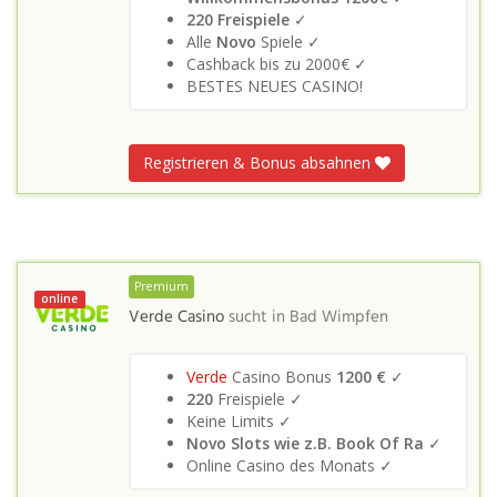
220 Freispiele
✓
Alle
Novo
Spiele ✓
Cashback bis zu 2000€ ✓
BESTES NEUES CASINO!
Registrieren & Bonus absahnen
Premium
online
Verde Casino
sucht in
Bad Wimpfen
Verde
Casino Bonus
1200 €
✓
220
Freispiele ✓
Keine Limits ✓
Novo Slots wie z.B. Book Of Ra
✓
Online Casino des Monats ✓