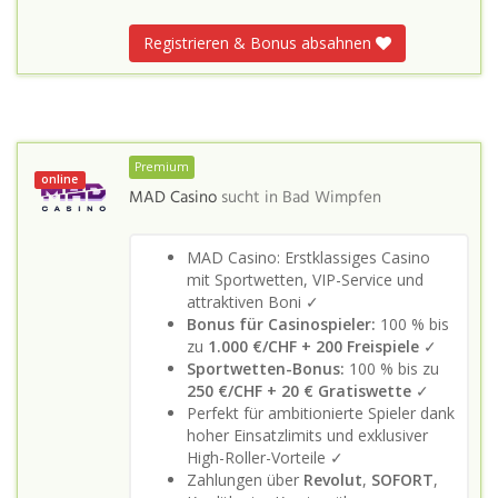
Registrieren & Bonus absahnen
Premium
online
MAD Casino
sucht in
Bad Wimpfen
MAD Casino: Erstklassiges Casino
mit Sportwetten, VIP-Service und
attraktiven Boni ✓
Bonus für Casinospieler:
100 % bis
zu
1.000 €/CHF + 200 Freispiele
✓
Sportwetten-Bonus:
100 % bis zu
250 €/CHF + 20 € Gratiswette
✓
Perfekt für ambitionierte Spieler dank
hoher Einsatzlimits und exklusiver
High-Roller-Vorteile ✓
Zahlungen über
Revolut
,
SOFORT
,