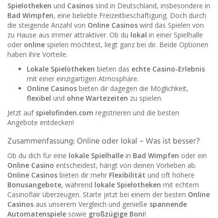
Spielotheken
und
Casinos
sind in Deutschland, insbesondere in
Bad Wimpfen
, eine beliebte Freizeitbeschäftigung. Doch durch
die steigende Anzahl von
Online Casinos
wird das Spielen von
zu Hause aus immer attraktiver. Ob du
lokal
in einer Spielhalle
oder
online
spielen möchtest, liegt ganz bei dir. Beide Optionen
haben ihre Vorteile.
Lokale Spielotheken
bieten das
echte Casino-Erlebnis
mit einer einzigartigen Atmosphäre.
Online Casinos
bieten dir dagegen die Möglichkeit,
flexibel
und
ohne Wartezeiten
zu spielen.
Jetzt auf
spielofinden.com
registrieren und die besten
Angebote entdecken!
Zusammenfassung: Online oder lokal – Was ist besser?
Ob du dich für eine
lokale Spielhalle
in
Bad Wimpfen
oder ein
Online Casino
entscheidest, hängt von deinen Vorlieben ab.
Online Casinos
bieten dir mehr
Flexibilität
und oft höhere
Bonusangebote
, während
lokale Spielotheken
mit echtem
Casinoflair überzeugen. Starte jetzt bei einem der besten
Online
Casinos
aus unserem Vergleich und genieße
spannende
Automatenspiele
sowie
großzügige Boni
!