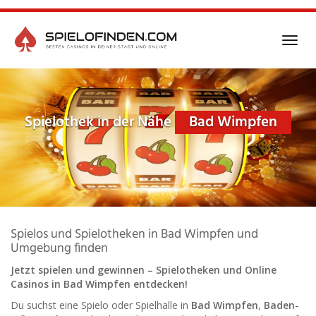
Skip
to
main
Toggl
content
navig
Spielothek in der Nähe
Bad Wimpfen
Spielos und Spielotheken in Bad Wimpfen und
Umgebung finden
Jetzt spielen und gewinnen – Spielotheken und Online
Casinos in Bad Wimpfen entdecken!
Du suchst eine Spielo oder Spielhalle in
Bad Wimpfen
,
Baden-