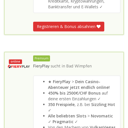
Kreditkarte, Kryptowährungen,
Banktransfer und E-Wallets ✓
Registrieren & Bonus absahnen
Premium
online
FieryPlay
sucht in
Bad Wimpfen
★
FieryPlay
>
Dein Casino-
Abenteuer jetzt endlich online!
450% bis 2500€/CHF Bonus
auf
deine ersten Einzahlungen ✓
350 Freispiele
, z.B. bei
Sizzling Hot
✓
Alle beliebten Slots
>
Novomatic
✓
Pragmatic
✓
Von den Machern von
VulkanVegas