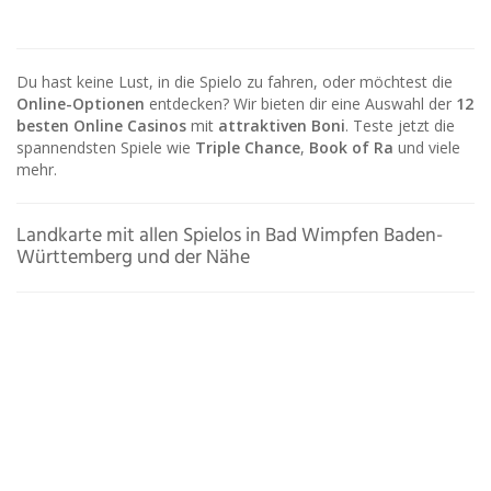
Du hast keine Lust, in die Spielo zu fahren, oder möchtest die
Online-Optionen
entdecken? Wir bieten dir eine Auswahl der
12
besten Online Casinos
mit
attraktiven Boni
. Teste jetzt die
spannendsten Spiele wie
Triple Chance
,
Book of Ra
und viele
mehr.
Landkarte mit allen Spielos in Bad Wimpfen Baden-
Württemberg und der Nähe