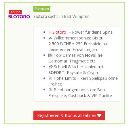
Premium
online
Slotoro
sucht in
Bad Wimpfen
⭐
Slotoro
– Power für deine Spins!
🔥 Willkommensbonus: Bis zu
2.500 €/CHF
+ 250 Freispiele auf
deine ersten Einzahlungen
🎰 Top-Games von
Novoline
,
Gamomat, Pragmatic etc.
💳 Schnell & sicher zahlen mit
SOFORT
, Paysafe & Crypto.
🚀 Hohe Limits – kein Spielspaß ohne
Freiheit
🎯 Belohnungen nonstop: Boni,
Freispiele, Cashback & VIP-Punkte
Registrieren & Bonus absahnen