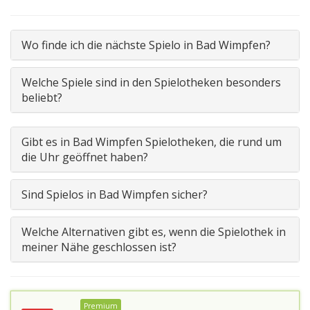
Wo finde ich die nächste Spielo in Bad Wimpfen?
Welche Spiele sind in den Spielotheken besonders
beliebt?
Gibt es in Bad Wimpfen Spielotheken, die rund um
die Uhr geöffnet haben?
Sind Spielos in Bad Wimpfen sicher?
Welche Alternativen gibt es, wenn die Spielothek in
meiner Nähe geschlossen ist?
Premium