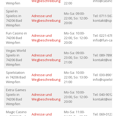
Wegbeschreibung
info@casino-r
Wimpfen
22:00
Spiel-In
Mo-Sa: 09:00-
Spielos in
Adresse und
Tel: 0711-56789
22:00, So: 12:00-
74206 Bad
Wegbeschreibung
kontakt@spiel-
20:00
Wimpfen
Fun Casino in
Mo-Sa: 10:00-
Adresse und
Tel: 0221-67890
74206 Bad
22:00, So: 12:00-
Wegbeschreibung
info@fun-casi
Wimpfen
20:00
Vegas World
Mo-Sa: 09:00-
Spielo in
Adresse und
Tel: 089-789012
23:00, So: 12:00-
74206 Bad
Wegbeschreibung
kontakt@vega
21:00
Wimpfen
Spielstation
Mo-Sa: 10:00-
Adresse und
Tel: 030-890123
in 74206 Bad
22:00, So: 13:00-
Wegbeschreibung
info@spielstat
Wimpfen
21:00
Extra Games
Mo-Sa: 10:00-
Spielo in
Adresse und
Tel: 040-901234
23:00, So: 12:00-
74206 Bad
Wegbeschreibung
kontakt@extr
20:00
Wimpfen
Magic Casino
Mo-Sa: 11:00-
Adresse und
Tel: 069-012345