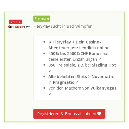
Premium
online
FieryPlay
sucht in
Bad Wimpfen
★
FieryPlay
>
Dein Casino-
Abenteuer jetzt endlich online!
450% bis 2500€/CHF Bonus
auf
deine ersten Einzahlungen ✓
350 Freispiele
, z.B. bei
Sizzling Hot
✓
Alle beliebten Slots
>
Novomatic
✓
Pragmatic
✓
Von den Machern von
VulkanVegas
✓
Registrieren & Bonus absahnen