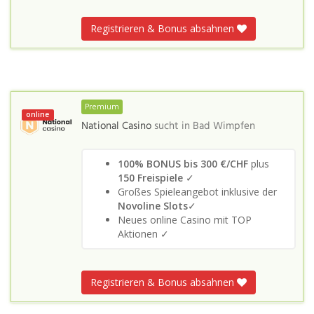
Registrieren & Bonus absahnen
Premium
online
National Casino
sucht in
Bad Wimpfen
100% BONUS bis 300 €/CHF
plus
150 Freispiele
✓
Großes Spieleangebot inklusive der
Novoline Slots
✓
Neues online Casino mit TOP
Aktionen ✓
Registrieren & Bonus absahnen