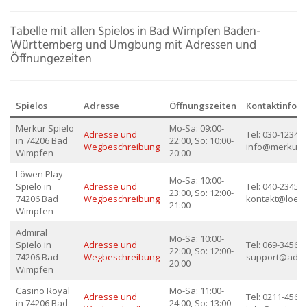
Tabelle mit allen Spielos in Bad Wimpfen Baden-
Württemberg und Umgbung mit Adressen und
Öffnungezeiten
Spielos
Adresse
Öffnungszeiten
Kontaktinfor
Merkur Spielo
Mo-Sa: 09:00-
Adresse und
Tel: 030-123456
in 74206 Bad
22:00, So: 10:00-
Wegbeschreibung
info@merkur.
Wimpfen
20:00
Löwen Play
Mo-Sa: 10:00-
Spielo in
Adresse und
Tel: 040-234567
23:00, So: 12:00-
74206 Bad
Wegbeschreibung
kontakt@loew
21:00
Wimpfen
Admiral
Mo-Sa: 10:00-
Spielo in
Adresse und
Tel: 069-345678
22:00, So: 12:00-
74206 Bad
Wegbeschreibung
support@admi
20:00
Wimpfen
Casino Royal
Mo-Sa: 11:00-
Adresse und
Tel: 0211-45678
in 74206 Bad
24:00, So: 13:00-