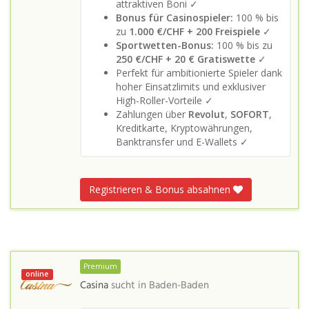
attraktiven Boni ✓
Bonus für Casinospieler:
100 % bis
zu
1.000 €/CHF + 200 Freispiele
✓
Sportwetten-Bonus:
100 % bis zu
250 €/CHF + 20 € Gratiswette
✓
Perfekt für ambitionierte Spieler dank
hoher Einsatzlimits und exklusiver
High-Roller-Vorteile ✓
Zahlungen über
Revolut
,
SOFORT
,
Kreditkarte, Kryptowährungen,
Banktransfer und E-Wallets ✓
Registrieren & Bonus absahnen
Premium
online
Casina
sucht in
Baden-Baden