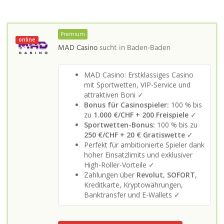
Premium
online
MAD Casino
sucht in
Baden-Baden
MAD Casino: Erstklassiges Casino
mit Sportwetten, VIP-Service und
attraktiven Boni ✓
Bonus für Casinospieler:
100 % bis
zu
1.000 €/CHF + 200 Freispiele
✓
Sportwetten-Bonus:
100 % bis zu
250 €/CHF + 20 € Gratiswette
✓
Perfekt für ambitionierte Spieler dank
hoher Einsatzlimits und exklusiver
High-Roller-Vorteile ✓
Zahlungen über
Revolut
,
SOFORT
,
Kreditkarte, Kryptowährungen,
Banktransfer und E-Wallets ✓