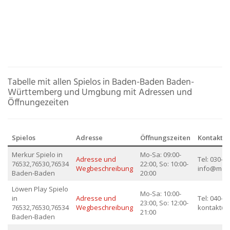
Tabelle mit allen Spielos in Baden-Baden Baden-
Württemberg und Umgbung mit Adressen und
Öffnungezeiten
Spielos
Adresse
Öffnungszeiten
Kontaktin
Merkur Spielo in
Mo-Sa: 09:00-
Adresse und
Tel: 030-1
76532,76530,76534
22:00, So: 10:00-
Wegbeschreibung
info@mer
Baden-Baden
20:00
Löwen Play Spielo
Mo-Sa: 10:00-
in
Adresse und
Tel: 040-2
23:00, So: 12:00-
76532,76530,76534
Wegbeschreibung
kontakt@l
21:00
Baden-Baden