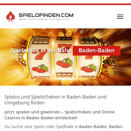
Skip
to
main
Toggl
content
navig
Spielothek in der Nähe
Baden-Baden
Spielos und Spielotheken in Baden-Baden und
Umgebung finden
Jetzt spielen und gewinnen – Spielotheken und Online
Casinos in Baden-Baden entdecken!
Du suchst eine Spielo oder Spielhalle in
Baden-Baden
,
Baden-