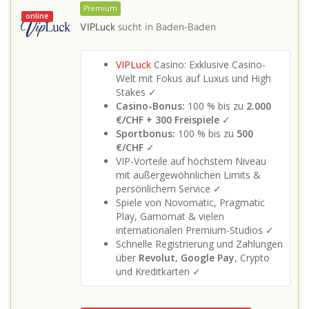
Premium
online
VIPLuck
sucht in
Baden-Baden
VIPLuck
Casino: Exklusive Casino-
Welt mit Fokus auf Luxus und High
Stakes ✓
Casino-Bonus:
100 % bis zu
2.000
€/CHF + 300 Freispiele
✓
Sportbonus:
100 % bis zu
500
€/CHF
✓
VIP-Vorteile auf höchstem Niveau
mit außergewöhnlichen Limits &
persönlichem Service ✓
Spiele von Novomatic, Pragmatic
Play, Gamomat & vielen
internationalen Premium-Studios ✓
Schnelle Registrierung und Zahlungen
über
Revolut
,
Google Pay
, Crypto
und Kreditkarten ✓