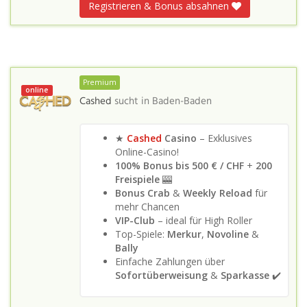
Registrieren & Bonus absahnen
Premium
online
Cashed
sucht in
Baden-Baden
★
Cashed
Casino
– Exklusives
Online-Casino!
100% Bonus bis 500 €
/ CHF
+
200
Freispiele
🎰
Bonus Crab
&
Weekly Reload
für
mehr Chancen
VIP-Club
– ideal für High Roller
Top-Spiele:
Merkur
,
Novoline
&
Bally
Einfache Zahlungen über
Sofortüberweisung
&
Sparkasse
✔️