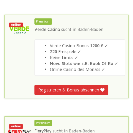
Premium
online
Verde Casino
sucht in
Baden-Baden
Verde Casino Bonus
1200 €
✓
220
Freispiele ✓
Keine Limits ✓
Novo Slots wie z.B. Book Of Ra
✓
Online Casino des Monats ✓
Registrieren & Bonus absahnen
Premium
online
FieryPlay
sucht in
Baden-Baden