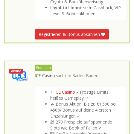
Crypto & Banküberweisung
Loyalität lohnt sich:
Cashback, VIP-
Level & Bonusaktionen
Registrieren & Bonus absahnen
Premium
online
ICE Casino
sucht in
Baden-Baden
⭐
ICE Casino
– Frostige Limits,
heißes Gameplay! ⭐
🔥 Bonus Aktion: Bis zu €1.500 bei
450% Bonus auf deine 4 ersten
Einzahlungen ✓
🎁 270 Freispiele auf spannende
Slots wie Book of Fallen ✓
🎰 Große Auswahl: Pragmatic,