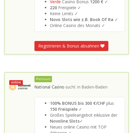
Verde
Casino Bonus
1200 €
✓
220
Freispiele ✓
Keine Limits ✓
Novo Slots wie z.B. Book Of Ra
✓
Online Casino des Monats ✓
Registrieren & Bonus absahnen
Premium
online
National Casino
sucht in
Baden-Baden
100% BONUS bis 300 €/CHF
plus
150 Freispiele
✓
Großes Spieleangebot inklusive der
Novoline Slots
✓
Neues online Casino mit TOP
Aktionen ✓