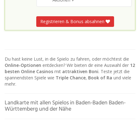
Registrieren & Bonus absahnen
Du hast keine Lust, in die Spielo zu fahren, oder möchtest die
Online-Optionen
entdecken? Wir bieten dir eine Auswahl der
12
besten Online Casinos
mit
attraktiven Boni
. Teste jetzt die
spannendsten Spiele wie
Triple Chance
,
Book of Ra
und viele
mehr.
Landkarte mit allen Spielos in Baden-Baden Baden-
Württemberg und der Nähe