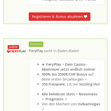
Registrieren & Bonus absahnen
Premium
online
FieryPlay
sucht in
Baden-Baden
★
FieryPlay
>
Dein Casino-
Abenteuer jetzt endlich online!
450% bis 2500€/CHF Bonus
auf
deine ersten Einzahlungen ✓
350 Freispiele
, z.B. bei
Sizzling Hot
✓
Alle beliebten Slots
>
Novomatic
✓
Pragmatic
✓
Von den Machern von
VulkanVegas
✓