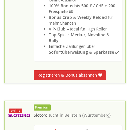
100% Bonus bis 500 €
/ CHF
+
200
Freispiele
🎰
Bonus Crab
&
Weekly Reload
für
mehr Chancen
VIP-Club
– ideal für High Roller
Top-Spiele:
Merkur
,
Novoline
&
Bally
Einfache Zahlungen über
Sofortüberweisung
&
Sparkasse
✔️
Registrieren & Bonus absahnen
Premium
online
Slotoro
sucht in
Beilstein (Württemberg)