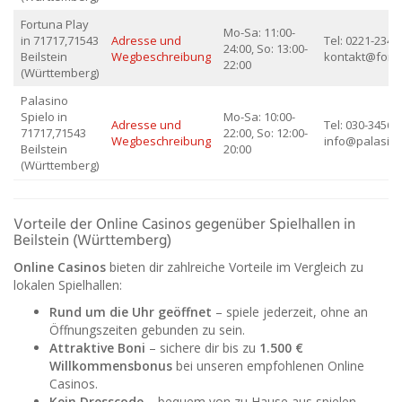
Fortuna Play
Mo-Sa: 11:00-
in 71717,71543
Adresse und
Tel: 0221-2345
24:00, So: 13:00-
Beilstein
Wegbeschreibung
kontakt@fort
22:00
(Württemberg)
Palasino
Spielo in
Mo-Sa: 10:00-
Adresse und
Tel: 030-34567
71717,71543
22:00, So: 12:00-
Wegbeschreibung
info@palasin
Beilstein
20:00
(Württemberg)
Vorteile der Online Casinos gegenüber Spielhallen in
Beilstein (Württemberg)
Online Casinos
bieten dir zahlreiche Vorteile im Vergleich zu
lokalen Spielhallen:
Rund um die Uhr geöffnet
– spiele jederzeit, ohne an
Öffnungszeiten gebunden zu sein.
Attraktive Boni
– sichere dir bis zu
1.500 €
Willkommensbonus
bei unseren empfohlenen Online
Casinos.
Kein Dresscode
– bequem von zu Hause aus spielen.