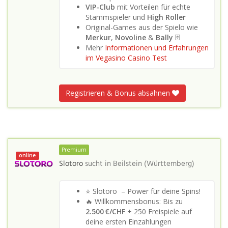
VIP-Club
mit Vorteilen für echte
Stammspieler und
High Roller
Original-Games aus der Spielo wie
Merkur
,
Novoline
&
Bally
🃏
Mehr
Informationen und Erfahrungen
im Vegasino Casino Test
Registrieren & Bonus absahnen
Premium
online
Slotoro
sucht in
Beilstein (Württemberg)
⭐ Slotoro – Power für deine Spins!
🔥 Willkommensbonus: Bis zu
2.500 €/CHF
+ 250 Freispiele auf
deine ersten Einzahlungen