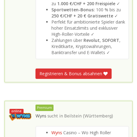
zu
1.000 €/CHF + 200 Freispiele
✓
Sportwetten-Bonus:
100 % bis zu
250 €/CHF + 20 € Gratiswette
✓
Perfekt für ambitionierte Spieler dank
hoher Einsatzlimits und exklusiver
High-Roller-Vorteile ✓
Zahlungen über
Revolut
,
SOFORT
,
Kreditkarte, Kryptowährungen,
Banktransfer und E-Wallets ✓
Registrieren & Bonus absahnen
Premium
online
Wyns
sucht in
Beilstein (Württemberg)
Wyns
Casino – Wo High Roller