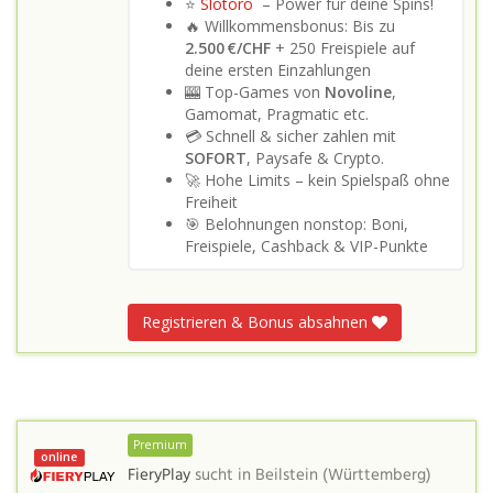
⭐
Slotoro
– Power für deine Spins!
🔥 Willkommensbonus: Bis zu
2.500 €/CHF
+ 250 Freispiele auf
deine ersten Einzahlungen
🎰 Top-Games von
Novoline
,
Gamomat, Pragmatic etc.
💳 Schnell & sicher zahlen mit
SOFORT
, Paysafe & Crypto.
🚀 Hohe Limits – kein Spielspaß ohne
Freiheit
🎯 Belohnungen nonstop: Boni,
Freispiele, Cashback & VIP-Punkte
Registrieren & Bonus absahnen
Premium
online
FieryPlay
sucht in
Beilstein (Württemberg)