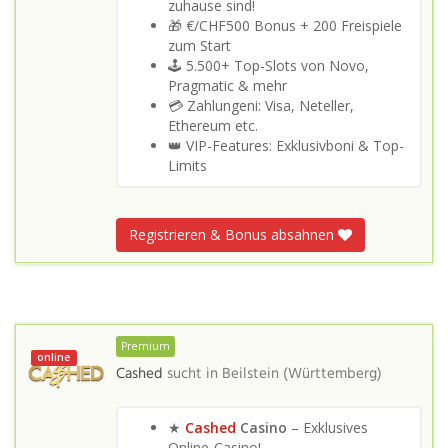
zuhause sind!
🎁 €/CHF500 Bonus + 200 Freispiele
zum Start
🕹️ 5.500+ Top-Slots von Novo,
Pragmatic & mehr
💳 Zahlungeni: Visa, Neteller,
Ethereum etc.
👑 VIP-Features: Exklusivboni & Top-
Limits
Registrieren & Bonus absahnen
Premium
online
Cashed
sucht in
Beilstein (Württemberg)
★
Cashed
Casino
– Exklusives
Online-Casino!