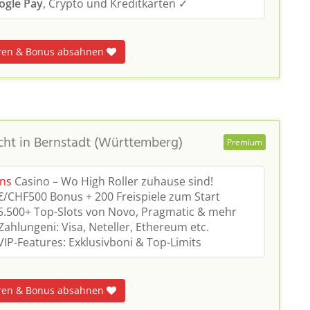
ogle Pay
, Crypto und Kreditkarten ✓
eren & Bonus absahnen
cht in
Bernstadt (Württemberg)
Premium
ns
Casino – Wo High Roller zuhause sind!
€/CHF500 Bonus + 200 Freispiele zum Start
 5.500+ Top-Slots von Novo, Pragmatic & mehr
Zahlungeni: Visa, Neteller, Ethereum etc.
VIP-Features: Exklusivboni & Top-Limits
eren & Bonus absahnen