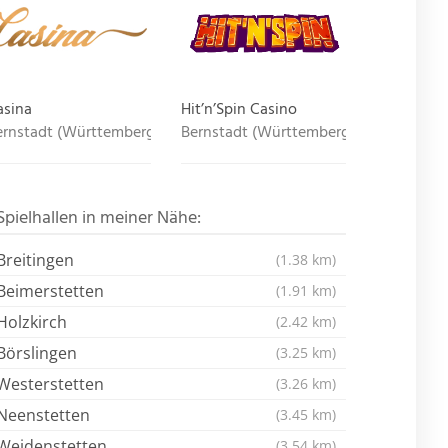
asina
Hit’n’Spin Casino
ernstadt (Württemberg)
Bernstadt (Württemberg)
Spielhallen in meiner Nähe:
Breitingen
(1.38 km)
Beimerstetten
(1.91 km)
Holzkirch
(2.42 km)
Börslingen
(3.25 km)
Westerstetten
(3.26 km)
Neenstetten
(3.45 km)
Weidenstetten
(3.54 km)