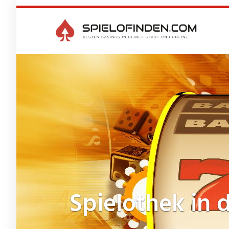
Skip
to
main
content
Spielothek in