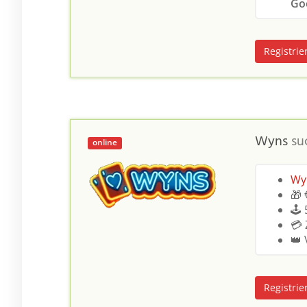
Go
Registri
Wyns
su
online
Wy
🎁 
🕹️
💳 
👑 
Registri