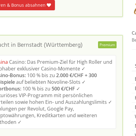
eren & Bonus absahnen
C
B
ucht in
Bernstadt (Württemberg)
Premium
sina
Casino: Das Premium-Ziel für High Roller und
ebhaber exklusiver Casino-Momente ✓
sino-Bonus:
100 % bis zu
2.000 €/CHF + 300
ispiele
auf beliebten Novoline-Slots ✓
ortbonus:
100 % bis zu
500 €/CHF
✓
xuriöses VIP-Programm mit persönlichen
teilen sowie hohen Ein- und Auszahlungslimits ✓
lungen per Revolut, Google Pay,
yptowährungen, Kreditkarten und weiteren
thoden ✓