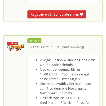
Registrieren & Bonus absahnen
Premium
online
V.Vegas
sucht in
Bitz (Württemberg)
V.Vegas Casino
– Hier beginnt dein
Online-Spielerlebnis!
Neukundenbonus:
Bis zu
1.500 €/CHF + 150 Freispiele auf
deine ersten Einzahlungen
Riesen Auswahl:
Über 5.000 Spiele
von Providern wie
Novomatic
,
Gamomat
und mehr
Einfach zahlen:
SOFORT,
Kreditkarten, E-Wallets, Paysafe,