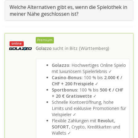
Welche Alternativen gibt es, wenn die Spielothek in
meiner Nähe geschlossen ist?
Premium
online
Golazzo
sucht in
Bitz (Württemberg)
Golazzo
: Hochwertiges Online Spielo
mit luxuriösem Spielerlebnis ✓
Casino-Bonus:
100 % bis
2.000 € /
CHF + 200 Freispiele
✓
Sportbonus:
100 % bis
500 € / CHF
+ 20 € Gratiswette
✓
Schnelle Kontoeröffnung, hohe
Limits und exklusive Promotionen für
Vielspieler ✓
Flexible Zahlungen mit
Revolut
,
SOFORT
, Crypto, Kreditkarten und
Wallets ✓