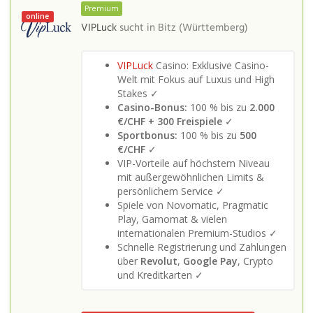
Premium
online
VIPLuck
sucht in
Bitz (Württemberg)
VIPLuck
Casino: Exklusive Casino-
Welt mit Fokus auf Luxus und High
Stakes ✓
Casino-Bonus:
100 % bis zu
2.000
€/CHF + 300 Freispiele
✓
Sportbonus:
100 % bis zu
500
€/CHF
✓
VIP-Vorteile auf höchstem Niveau
mit außergewöhnlichen Limits &
persönlichem Service ✓
Spiele von Novomatic, Pragmatic
Play, Gamomat & vielen
internationalen Premium-Studios ✓
Schnelle Registrierung und Zahlungen
über
Revolut
,
Google Pay
, Crypto
und Kreditkarten ✓