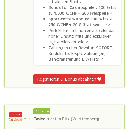
attraktiven Boni ✓
Bonus für Casinospieler:
100 % bis
zu
1.000 €/CHF + 200 Freispiele
✓
Sportwetten-Bonus:
100 % bis zu
250 €/CHF + 20 € Gratiswette
✓
Perfekt für ambitionierte Spieler dank
hoher Einsatzlimits und exklusiver
High-Roller-Vorteile ✓
Zahlungen über
Revolut
,
SOFORT
,
Kreditkarte, Kryptowährungen,
Banktransfer und E-Wallets ✓
Registrieren & Bonus absahnen
Premium
online
Casina
sucht in
Bitz (Württemberg)