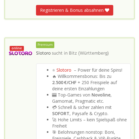
Registrieren & Bonus absahnen
Premium
online
Slotoro
sucht in
Bitz (Württemberg)
⭐
Slotoro
– Power für deine Spins!
🔥 Willkommensbonus: Bis zu
2.500 €/CHF
+ 250 Freispiele auf
deine ersten Einzahlungen
🎰 Top-Games von
Novoline
,
Gamomat, Pragmatic etc.
💳 Schnell & sicher zahlen mit
SOFORT
, Paysafe & Crypto.
🚀 Hohe Limits – kein Spielspaß ohne
Freiheit
🎯 Belohnungen nonstop: Boni,
Freispiele, Cashback & VIP-Punkte