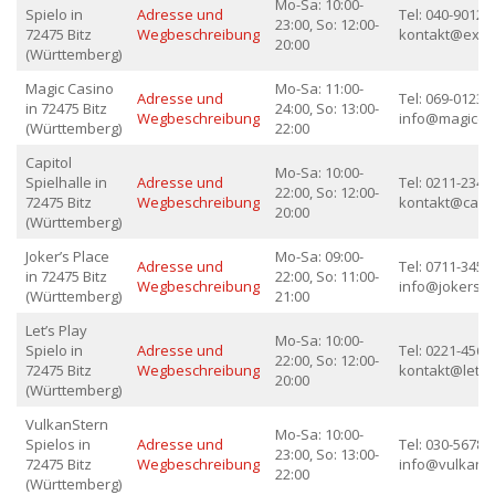
Mo-Sa: 10:00-
Spielo in
Adresse und
Tel: 040-90123
23:00, So: 12:00-
72475 Bitz
Wegbeschreibung
kontakt@extr
20:00
(Württemberg)
Magic Casino
Mo-Sa: 11:00-
Adresse und
Tel: 069-01234
in 72475 Bitz
24:00, So: 13:00-
Wegbeschreibung
info@magicca
(Württemberg)
22:00
Capitol
Mo-Sa: 10:00-
Spielhalle in
Adresse und
Tel: 0211-2345
22:00, So: 12:00-
72475 Bitz
Wegbeschreibung
kontakt@capit
20:00
(Württemberg)
Joker’s Place
Mo-Sa: 09:00-
Adresse und
Tel: 0711-3456
in 72475 Bitz
22:00, So: 11:00-
Wegbeschreibung
info@jokerspl
(Württemberg)
21:00
Let’s Play
Mo-Sa: 10:00-
Spielo in
Adresse und
Tel: 0221-4567
22:00, So: 12:00-
72475 Bitz
Wegbeschreibung
kontakt@letsp
20:00
(Württemberg)
VulkanStern
Mo-Sa: 10:00-
Spielos in
Adresse und
Tel: 030-56789
23:00, So: 13:00-
72475 Bitz
Wegbeschreibung
info@vulkans
22:00
(Württemberg)