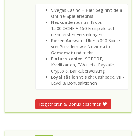
V.Vegas Casino
– Hier beginnt dein
Online-Spielerlebnis!
Neukundenbonus:
Bis zu
1.500 €/CHF + 150 Freispiele auf
deine ersten Einzahlungen
Riesen Auswahl:
Über 5.000 Spiele
von Providern wie
Novomatic
,
Gamomat
und mehr
Einfach zahlen:
SOFORT,
Kreditkarten, E-Wallets, Paysafe,
Crypto & Banküberweisung
Loyalität lohnt sich:
Cashback, VIP-
Level & Bonusaktionen
Registrieren & Bonus absahnen