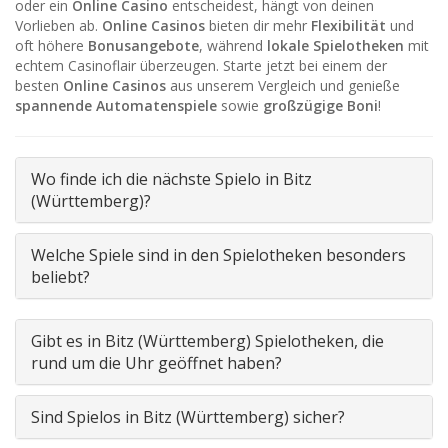
oder ein
Online Casino
entscheidest, hängt von deinen
Vorlieben ab.
Online Casinos
bieten dir mehr
Flexibilität
und
oft höhere
Bonusangebote
, während
lokale Spielotheken
mit
echtem Casinoflair überzeugen. Starte jetzt bei einem der
besten
Online Casinos
aus unserem Vergleich und genieße
spannende Automatenspiele
sowie
großzügige Boni
!
Wo finde ich die nächste Spielo in Bitz
(Württemberg)?
Welche Spiele sind in den Spielotheken besonders
beliebt?
Gibt es in Bitz (Württemberg) Spielotheken, die
rund um die Uhr geöffnet haben?
Sind Spielos in Bitz (Württemberg) sicher?