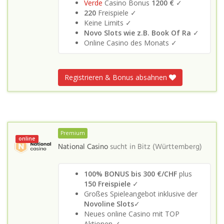
Verde
Casino Bonus
1200 €
✓
220
Freispiele ✓
Keine Limits ✓
Novo Slots wie z.B. Book Of Ra
✓
Online Casino des Monats ✓
Registrieren & Bonus absahnen
Premium
online
National Casino
sucht in
Bitz (Württemberg)
100% BONUS bis 300 €/CHF
plus
150 Freispiele
✓
Großes Spieleangebot inklusive der
Novoline Slots
✓
Neues online Casino mit TOP
Aktionen ✓