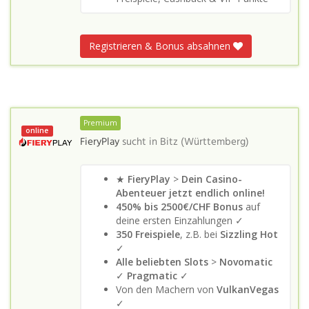
Registrieren & Bonus absahnen
Premium
online
FieryPlay
sucht in
Bitz (Württemberg)
★
FieryPlay
>
Dein Casino-
Abenteuer jetzt endlich online!
450% bis 2500€/CHF Bonus
auf
deine ersten Einzahlungen ✓
350 Freispiele
, z.B. bei
Sizzling Hot
✓
Alle beliebten Slots
>
Novomatic
✓
Pragmatic
✓
Von den Machern von
VulkanVegas
✓