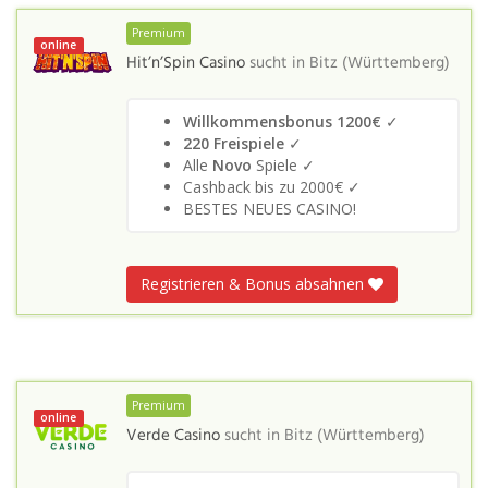
Premium
online
Hit’n’Spin Casino
sucht in
Bitz (Württemberg)
Willkommensbonus 1200€
✓
220 Freispiele
✓
Alle
Novo
Spiele ✓
Cashback bis zu 2000€ ✓
BESTES NEUES CASINO!
Registrieren & Bonus absahnen
Premium
online
Verde Casino
sucht in
Bitz (Württemberg)