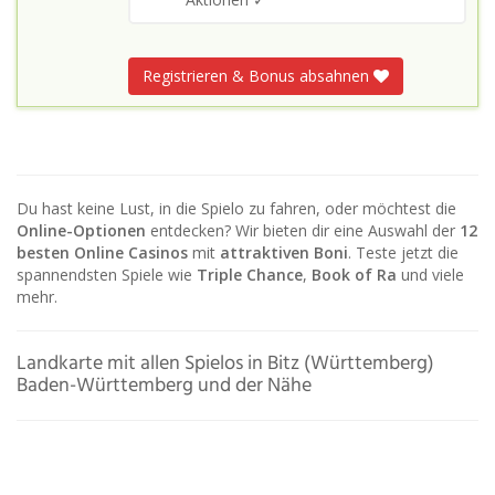
Registrieren & Bonus absahnen
Du hast keine Lust, in die Spielo zu fahren, oder möchtest die
Online-Optionen
entdecken? Wir bieten dir eine Auswahl der
12
besten Online Casinos
mit
attraktiven Boni
. Teste jetzt die
spannendsten Spiele wie
Triple Chance
,
Book of Ra
und viele
mehr.
Landkarte mit allen Spielos in Bitz (Württemberg)
Baden-Württemberg und der Nähe