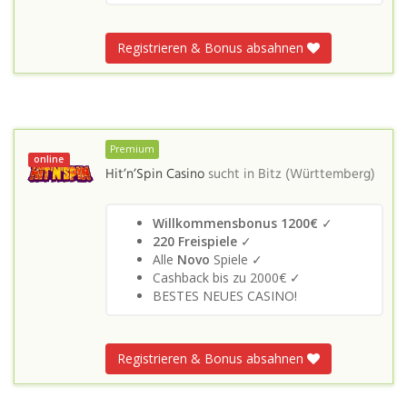
Registrieren & Bonus absahnen
Premium
online
Hit’n’Spin Casino
sucht in
Bitz (Württemberg)
Willkommensbonus 1200€
✓
220 Freispiele
✓
Alle
Novo
Spiele ✓
Cashback bis zu 2000€ ✓
BESTES NEUES CASINO!
Registrieren & Bonus absahnen