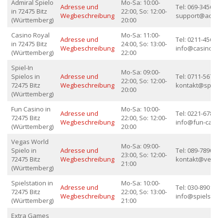
Admiral Spielo
Mo-Sa: 10:00-
Adresse und
Tel: 069-34567
in 72475 Bitz
22:00, So: 12:00-
Wegbeschreibung
support@admi
(Württemberg)
20:00
Casino Royal
Mo-Sa: 11:00-
Adresse und
Tel: 0211-4567
in 72475 Bitz
24:00, So: 13:00-
Wegbeschreibung
info@casino-r
(Württemberg)
22:00
Spiel-In
Mo-Sa: 09:00-
Spielos in
Adresse und
Tel: 0711-5678
22:00, So: 12:00-
72475 Bitz
Wegbeschreibung
kontakt@spiel
20:00
(Württemberg)
Fun Casino in
Mo-Sa: 10:00-
Adresse und
Tel: 0221-6789
72475 Bitz
22:00, So: 12:00-
Wegbeschreibung
info@fun-casi
(Württemberg)
20:00
Vegas World
Mo-Sa: 09:00-
Spielo in
Adresse und
Tel: 089-78901
23:00, So: 12:00-
72475 Bitz
Wegbeschreibung
kontakt@vega
21:00
(Württemberg)
Spielstation in
Mo-Sa: 10:00-
Adresse und
Tel: 030-89012
72475 Bitz
22:00, So: 13:00-
Wegbeschreibung
info@spielsta
(Württemberg)
21:00
Extra Games