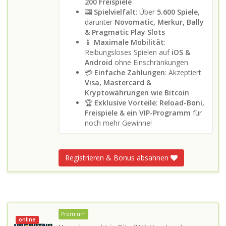
200 Freispiele
🎰
Spielvielfalt
: Über
5.600 Spiele
,
darunter
Novomatic, Merkur, Bally
& Pragmatic Play Slots
📱
Maximale Mobilität
:
Reibungsloses Spielen auf
iOS &
Android
ohne Einschränkungen
💳
Einfache Zahlungen
: Akzeptiert
Visa, Mastercard &
Kryptowährungen wie Bitcoin
🏆
Exklusive Vorteile
:
Reload-Boni,
Freispiele & ein VIP-Programm
für
noch mehr Gewinne!
Registrieren & Bonus absahnen
Premium
online