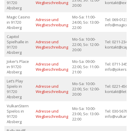
23:00, So: 12:00-
91720
Wegbeschreibung
kontakt@extr
20:00
Absberg
Magic Casino
Mo-Sa: 11:00-
Adresse und
Tel: 069-012345
in 91720
24:00, So: 13:00-
Wegbeschreibung
info@magiccas
Absberg
22:00
Capitol
Mo-Sa: 10:00-
Spielhalle in
Adresse und
Tel: 0211-23456
22:00, So: 12:00-
91720
Wegbeschreibung
kontakt@capit
20:00
Absberg
Joker’s Place
Mo-Sa: 09:00-
Adresse und
Tel: 0711-34567
in 91720
22:00, So: 11:00-
Wegbeschreibung
info@jokerspl
Absberg
21:00
Let’s Play
Mo-Sa: 10:00-
Spielo in
Adresse und
Tel: 0221-45678
22:00, So: 12:00-
91720
Wegbeschreibung
kontakt@letsp
20:00
Absberg
VulkanStern
Mo-Sa: 10:00-
Spielos in
Adresse und
Tel: 030-567890
23:00, So: 13:00-
91720
Wegbeschreibung
info@vulkanst
22:00
Absberg
Bally Wulff