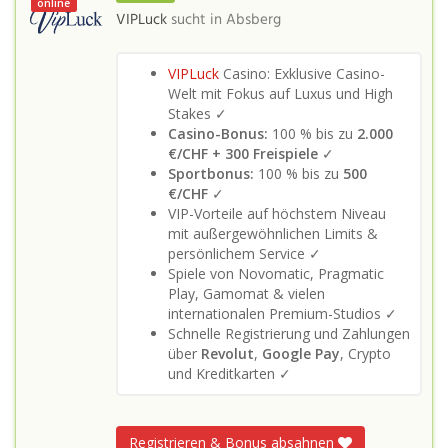
online
VIPLuck
sucht in
Absberg
VIPLuck
Casino: Exklusive Casino-
Welt mit Fokus auf Luxus und High
Stakes ✓
Casino-Bonus:
100 % bis zu
2.000
€/CHF + 300 Freispiele
✓
Sportbonus:
100 % bis zu
500
€/CHF
✓
VIP-Vorteile auf höchstem Niveau
mit außergewöhnlichen Limits &
persönlichem Service ✓
Spiele von Novomatic, Pragmatic
Play, Gamomat & vielen
internationalen Premium-Studios ✓
Schnelle Registrierung und Zahlungen
über
Revolut
,
Google Pay
, Crypto
und Kreditkarten ✓
Registrieren & Bonus absahnen