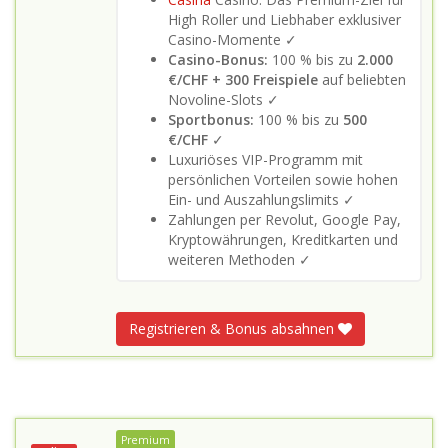
High Roller und Liebhaber exklusiver
Casino-Momente ✓
Casino-Bonus:
100 % bis zu
2.000
€/CHF + 300 Freispiele
auf beliebten
Novoline-Slots ✓
Sportbonus:
100 % bis zu
500
€/CHF
✓
Luxuriöses VIP-Programm mit
persönlichen Vorteilen sowie hohen
Ein- und Auszahlungslimits ✓
Zahlungen per Revolut, Google Pay,
Kryptowährungen, Kreditkarten und
weiteren Methoden ✓
Registrieren & Bonus absahnen
Premium