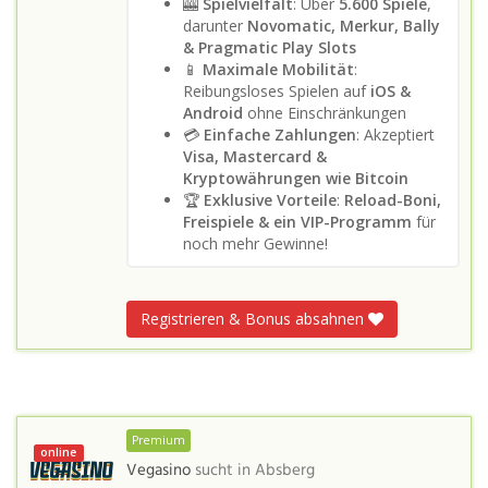
🎰
Spielvielfalt
: Über
5.600 Spiele
,
darunter
Novomatic, Merkur, Bally
& Pragmatic Play Slots
📱
Maximale Mobilität
:
Reibungsloses Spielen auf
iOS &
Android
ohne Einschränkungen
💳
Einfache Zahlungen
: Akzeptiert
Visa, Mastercard &
Kryptowährungen wie Bitcoin
🏆
Exklusive Vorteile
:
Reload-Boni,
Freispiele & ein VIP-Programm
für
noch mehr Gewinne!
Registrieren & Bonus absahnen
Premium
online
Vegasino
sucht in
Absberg