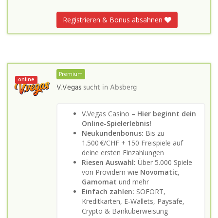
Registrieren & Bonus absahnen
Premium
online
V.Vegas
sucht in
Absberg
V.Vegas Casino
– Hier beginnt dein
Online-Spielerlebnis!
Neukundenbonus:
Bis zu
1.500 €/CHF + 150 Freispiele auf
deine ersten Einzahlungen
Riesen Auswahl:
Über 5.000 Spiele
von Providern wie
Novomatic
,
Gamomat
und mehr
Einfach zahlen:
SOFORT,
Kreditkarten, E-Wallets, Paysafe,
Crypto & Banküberweisung