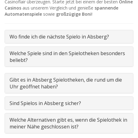
Casinoflair überzeugen. Starte jetzt bei einem der besten
Online
Casinos
aus unserem Vergleich und genieße
spannende
Automatenspiele
sowie
großzügige Boni
!
Wo finde ich die nächste Spielo in Absberg?
Welche Spiele sind in den Spielotheken besonders
beliebt?
Gibt es in Absberg Spielotheken, die rund um die
Uhr geöffnet haben?
Sind Spielos in Absberg sicher?
Welche Alternativen gibt es, wenn die Spielothek in
meiner Nähe geschlossen ist?