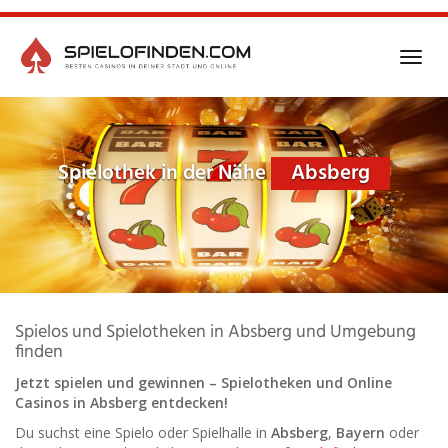
Skip
to
main
Toggl
content
navig
Spielothek in der Nähe
Absberg
Spielos und Spielotheken in Absberg und Umgebung
finden
Jetzt spielen und gewinnen – Spielotheken und Online
Casinos in Absberg entdecken!
Du suchst eine Spielo oder Spielhalle in
Absberg
,
Bayern
oder