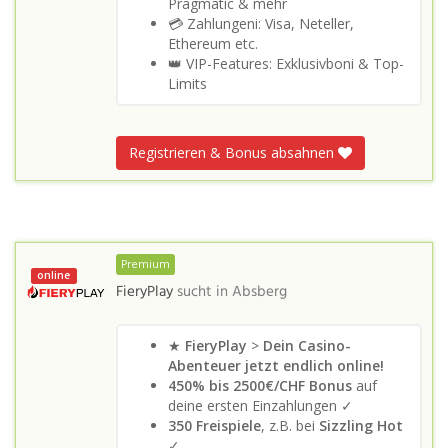
Pragmatic & mehr
💳 Zahlungeni: Visa, Neteller,
Ethereum etc.
👑 VIP-Features: Exklusivboni & Top-
Limits
Registrieren & Bonus absahnen
Premium
online
FieryPlay
sucht in
Absberg
★
FieryPlay
>
Dein Casino-
Abenteuer jetzt endlich online!
450% bis 2500€/CHF Bonus
auf
deine ersten Einzahlungen ✓
350 Freispiele
, z.B. bei
Sizzling Hot
✓