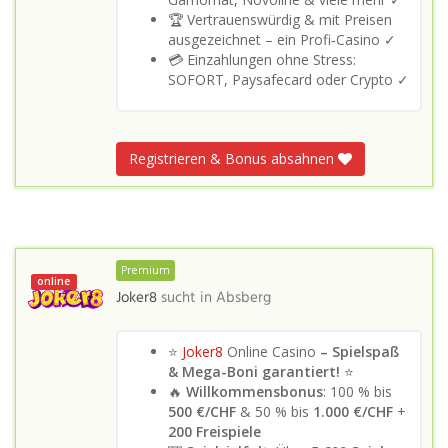
🏆 Vertrauenswürdig & mit Preisen
ausgezeichnet – ein Profi‑Casino ✓
💳 Einzahlungen ohne Stress:
SOFORT, Paysafecard oder Crypto ✓
Registrieren & Bonus absahnen
Premium
online
Joker8
sucht in
Absberg
⭐
Joker8
Online Casino
– Spielspaß
& Mega-Boni garantiert!
⭐
🔥
Willkommensbonus
: 100 % bis
500 €/CHF
& 50 % bis
1.000 €/CHF
+
200 Freispiele