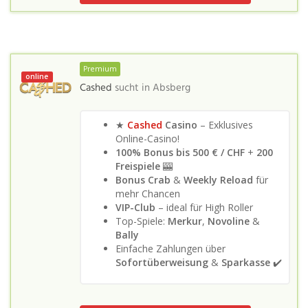
Premium
online
Cashed
sucht in
Absberg
★
Cashed
Casino
– Exklusives
Online-Casino!
100% Bonus bis 500 €
/ CHF
+
200
Freispiele
🎰
Bonus Crab
&
Weekly Reload
für
mehr Chancen
VIP-Club
– ideal für High Roller
Top-Spiele:
Merkur
,
Novoline
&
Bally
Einfache Zahlungen über
Sofortüberweisung
&
Sparkasse
✔️