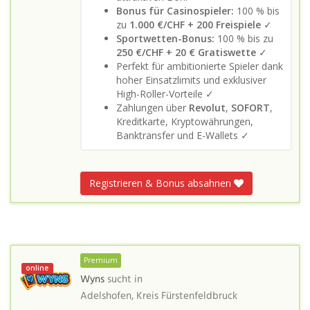
Bonus für Casinospieler:
100 % bis
zu
1.000 €/CHF + 200 Freispiele
✓
Sportwetten-Bonus:
100 % bis zu
250 €/CHF + 20 € Gratiswette
✓
Perfekt für ambitionierte Spieler dank
hoher Einsatzlimits und exklusiver
High-Roller-Vorteile ✓
Zahlungen über
Revolut
,
SOFORT
,
Kreditkarte, Kryptowährungen,
Banktransfer und E-Wallets ✓
Registrieren & Bonus absahnen
Premium
online
Wyns
sucht in
Adelshofen, Kreis Fürstenfeldbruck