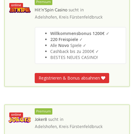
Premium
online
Hit’n’Spin Casino
sucht in
Adelshofen, Kreis Fürstenfeldbruck
Willkommensbonus 1200€
✓
220 Freispiele
✓
Alle
Novo
Spiele ✓
Cashback bis zu 2000€ ✓
BESTES NEUES CASINO!
Registrieren & Bonus absahnen
Premium
online
Joker8
sucht in
Adelshofen, Kreis Fürstenfeldbruck