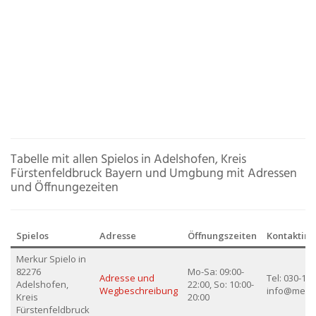
Tabelle mit allen Spielos in Adelshofen, Kreis
Fürstenfeldbruck Bayern und Umgbung mit Adressen
und Öffnungezeiten
Spielos
Adresse
Öffnungszeiten
Kontaktinf
Merkur Spielo in
82276
Mo-Sa: 09:00-
Adresse und
Tel: 030-123
Adelshofen,
22:00, So: 10:00-
Wegbeschreibung
info@merk
Kreis
20:00
Fürstenfeldbruck