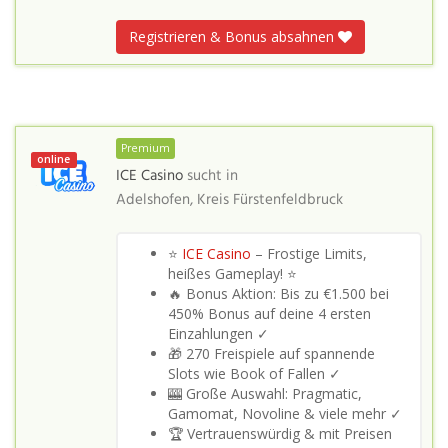
Registrieren & Bonus absahnen
Premium
online
ICE Casino
sucht in
Adelshofen, Kreis Fürstenfeldbruck
⭐
ICE Casino
– Frostige Limits,
heißes Gameplay! ⭐
🔥 Bonus Aktion: Bis zu €1.500 bei
450% Bonus auf deine 4 ersten
Einzahlungen ✓
🎁 270 Freispiele auf spannende
Slots wie Book of Fallen ✓
🎰 Große Auswahl: Pragmatic,
Gamomat, Novoline & viele mehr ✓
🏆 Vertrauenswürdig & mit Preisen