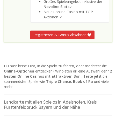
Großes Spieleangebot inklusive der
Novoline Slots
✓
Neues online Casino mit TOP
Aktionen ✓
Registrieren & Bonus absahnen
Du hast keine Lust, in die Spielo zu fahren, oder möchtest die
Online-Optionen
entdecken? Wir bieten dir eine Auswahl der
12
besten Online Casinos
mit
attraktiven Boni
. Teste jetzt die
spannendsten Spiele wie
Triple Chance
,
Book of Ra
und viele
mehr.
Landkarte mit allen Spielos in Adelshofen, Kreis
Fürstenfeldbruck Bayern und der Nähe