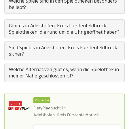
Welche Spiele sind in den Spielotheken besonders
beliebt?
Gibt es in Adelshofen, Kreis Fürstenfeldbruck
Spielotheken, die rund um die Uhr geöffnet haben?
Sind Spielos in Adelshofen, Kreis Fürstenfeldbruck
sicher?
Welche Alternativen gibt es, wenn die Spielothek in
meiner Nähe geschlossen ist?
Premium
online
FieryPlay
sucht in
Adelshofen, Kreis Fürstenfeldbruck