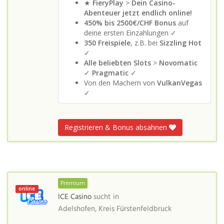
★
FieryPlay
>
Dein Casino-
Abenteuer jetzt endlich online!
450% bis 2500€/CHF Bonus
auf
deine ersten Einzahlungen ✓
350 Freispiele
, z.B. bei
Sizzling Hot
✓
Alle beliebten Slots
>
Novomatic
✓
Pragmatic
✓
Von den Machern von
VulkanVegas
✓
Registrieren & Bonus absahnen
Premium
online
ICE Casino
sucht in
Adelshofen, Kreis Fürstenfeldbruck