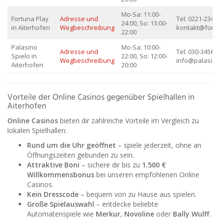
Mo-Sa: 11:00-
Fortuna Play
Adresse und
Tel: 0221-23456
24:00, So: 13:00-
in Aiterhofen
Wegbeschreibung
kontakt@fortu
22:00
Palasino
Mo-Sa: 10:00-
Adresse und
Tel: 030-345678
Spielo in
22:00, So: 12:00-
Wegbeschreibung
info@palasino
Aiterhofen
20:00
Vorteile der Online Casinos gegenüber Spielhallen in
Aiterhofen
Online Casinos
bieten dir zahlreiche Vorteile im Vergleich zu
lokalen Spielhallen:
Rund um die Uhr geöffnet
– spiele jederzeit, ohne an
Öffnungszeiten gebunden zu sein.
Attraktive Boni
– sichere dir bis zu
1.500 €
Willkommensbonus
bei unseren empfohlenen Online
Casinos.
Kein Dresscode
– bequem von zu Hause aus spielen.
Große Spielauswahl
– entdecke beliebte
Automatenspiele wie
Merkur
,
Novoline
oder
Bally Wulff
.