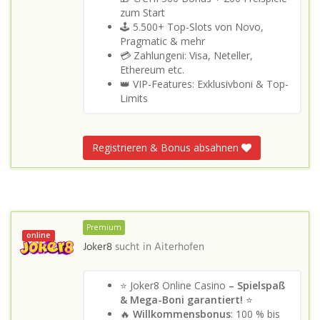
zum Start
🕹️ 5.500+ Top-Slots von Novo,
Pragmatic & mehr
💳 Zahlungeni: Visa, Neteller,
Ethereum etc.
👑 VIP-Features: Exklusivboni & Top-
Limits
Registrieren & Bonus absahnen
Premium
online
Joker8
sucht in
Aiterhofen
⭐ Joker8 Online Casino
– Spielspaß
& Mega-Boni garantiert!
⭐
🔥
Willkommensbonus
: 100 % bis