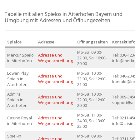
Tabelle mit allen Spielos in Aiterhofen Bayern und
Umgbung mit Adressen und Öffnungezeiten
Spielos
Adresse
Öffnungszeiten
Kontaktinfor
Mo-Sa: 09:00-
Merkur Spielo
Adresse und
Tel: 030-123456
22:00, So: 10:00-
in Aiterhofen
Wegbeschreibung
info@merkur.
20:00
Löwen Play
Mo-Sa: 10:00-
Adresse und
Tel: 040-234567
Spielo in
23:00, So: 12:00-
Wegbeschreibung
kontakt@loew
Aiterhofen
21:00
Admiral
Mo-Sa: 10:00-
Adresse und
Tel: 069-345678
Spielo in
22:00, So: 12:00-
Wegbeschreibung
support@admi
Aiterhofen
20:00
Mo-Sa: 11:00-
Casino Royal
Adresse und
Tel: 0211-45678
24:00, So: 13:00-
in Aiterhofen
Wegbeschreibung
info@casino-r
22:00
Spiel-In
Mo-Sa: 09:00-
Adresse und
Tel: 0711-56789