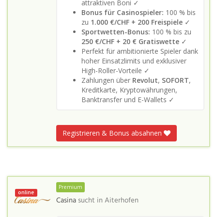
attraktiven Boni ✓
Bonus für Casinospieler:
100 % bis
zu
1.000 €/CHF + 200 Freispiele
✓
Sportwetten-Bonus:
100 % bis zu
250 €/CHF + 20 € Gratiswette
✓
Perfekt für ambitionierte Spieler dank
hoher Einsatzlimits und exklusiver
High-Roller-Vorteile ✓
Zahlungen über
Revolut
,
SOFORT
,
Kreditkarte, Kryptowährungen,
Banktransfer und E-Wallets ✓
Registrieren & Bonus absahnen
Premium
online
Casina
sucht in
Aiterhofen