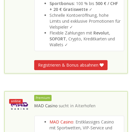
Sportbonus:
100 % bis
500 € / CHF
+ 20 € Gratiswette
✓
Schnelle Kontoeröffnung, hohe
Limits und exklusive Promotionen für
Vielspieler ✓
Flexible Zahlungen mit
Revolut
,
SOFORT
, Crypto, Kreditkarten und
Wallets ✓
Registrieren & Bonus absahnen
Premium
online
MAD Casino
sucht in
Aiterhofen
MAD Casino
: Erstklassiges Casino
mit Sportwetten, VIP-Service und