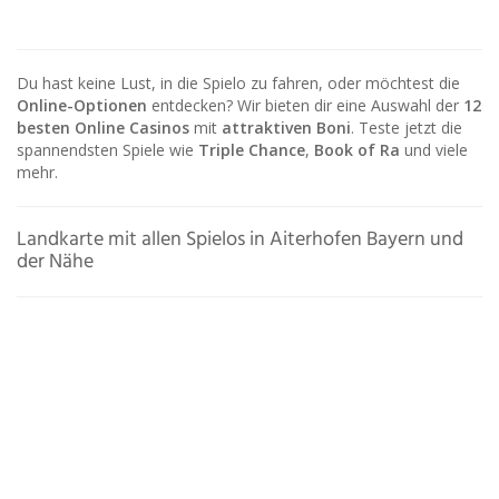
Du hast keine Lust, in die Spielo zu fahren, oder möchtest die
Online-Optionen
entdecken? Wir bieten dir eine Auswahl der
12
besten Online Casinos
mit
attraktiven Boni
. Teste jetzt die
spannendsten Spiele wie
Triple Chance
,
Book of Ra
und viele
mehr.
Landkarte mit allen Spielos in Aiterhofen Bayern und
der Nähe