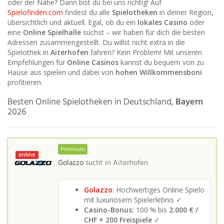
oder der Nähe? Dann bist du bei uns richtig! Auf
Spielofinden.com
findest du alle
Spielotheken
in deiner Region,
übersichtlich und aktuell. Egal, ob du ein
lokales Casino
oder
eine
Online Spielhalle
suchst – wir haben für dich die besten
Adressen zusammengestellt. Du willst nicht extra in die
Spielothek in
Aiterhofen
fahren? Kein Problem! Mit unseren
Empfehlungen für
Online Casinos
kannst du bequem von zu
Hause aus spielen und dabei von
hohen Willkommensboni
profitieren.
Besten Online Spielotheken in Deutschland,
Bayern
2026
Premium
online
Golazzo
sucht in
Aiterhofen
Golazzo
: Hochwertiges Online Spielo
mit luxuriösem Spielerlebnis ✓
Casino-Bonus:
100 % bis
2.000 € /
CHF + 200 Freispiele
✓