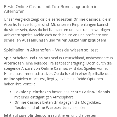
Beste Online Casinos mit Top-Bonusangeboten in
Aiterhofen
Unser Vergleich zeigt dir die
seriösesten Online Casinos
, die in
Aiterhofen
verfügbar sind. Mit unseren Empfehlungen kannst
du sicher sein, dass du bei lizenzierten und vertrauenswürdigen
Anbietern spielst. Melde dich noch heute an und profitiere von
schnellen Auszahlungen
und
fairen Auszahlungsquoten
!
Spielhallen in Aiterhofen – Was du wissen solltest
Spielotheken
und
Casinos
sind in Deutschland, insbesondere in
Aiterhofen
, eine beliebte Freizeitbeschäftigung. Doch durch die
steigende Anzahl von
Online Casinos
wird das Spielen von zu
Hause aus immer attraktiver. Ob du
lokal
in einer Spielhalle oder
online
spielen möchtest, liegt ganz bei dir. Beide Optionen
haben ihre Vorteile.
Lokale Spielotheken
bieten das
echte Casino-Erlebnis
mit einer einzigartigen Atmosphäre.
Online Casinos
bieten dir dagegen die Möglichkeit,
flexibel
und
ohne Wartezeiten
zu spielen.
Jetzt auf
spielofinden.com
registrieren und die besten