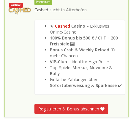
Premium
online
Cashed
sucht in
Aiterhofen
★
Cashed
Casino
– Exklusives
Online-Casino!
100% Bonus bis 500 €
/ CHF
+
200
Freispiele
🎰
Bonus Crab
&
Weekly Reload
für
mehr Chancen
VIP-Club
– ideal für High Roller
Top-Spiele:
Merkur
,
Novoline
&
Bally
Einfache Zahlungen über
Sofortüberweisung
&
Sparkasse
✔️
Registrieren & Bonus absahnen