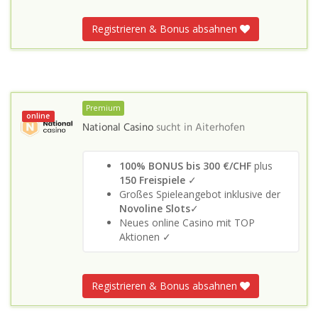
Registrieren & Bonus absahnen
Premium
online
National Casino
sucht in
Aiterhofen
100% BONUS bis 300 €/CHF
plus
150 Freispiele
✓
Großes Spieleangebot inklusive der
Novoline Slots
✓
Neues online Casino mit TOP
Aktionen ✓
Registrieren & Bonus absahnen