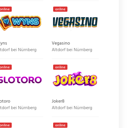
online
online
yns
Vegasino
ltdorf bei Nürnberg
Altdorf bei Nürnberg
online
online
lotoro
Joker8
ltdorf bei Nürnberg
Altdorf bei Nürnberg
online
online