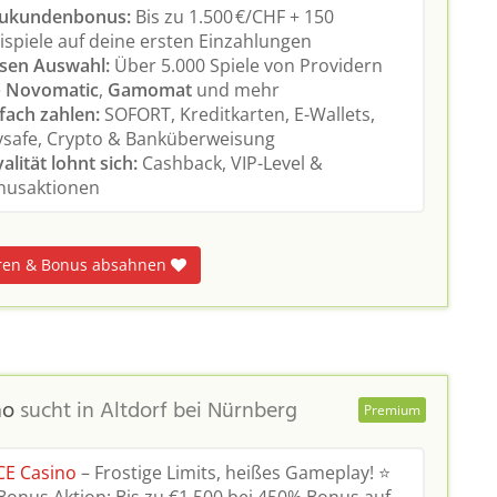
ukundenbonus:
Bis zu 1.500 €/CHF + 150
ispiele auf deine ersten Einzahlungen
esen Auswahl:
Über 5.000 Spiele von Providern
e
Novomatic
,
Gamomat
und mehr
fach zahlen:
SOFORT, Kreditkarten, E-Wallets,
ysafe, Crypto & Banküberweisung
alität lohnt sich:
Cashback, VIP-Level &
nusaktionen
eren & Bonus absahnen
no
sucht in
Altdorf bei Nürnberg
Premium
CE Casino
– Frostige Limits, heißes Gameplay! ⭐