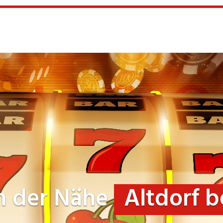
in der Nähe
Altdorf b