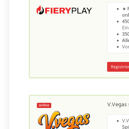
★
onl
45
Ei
350
All
Vo
Registri
V.Vegas
online
V.
Spi