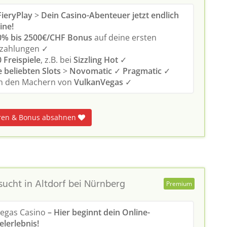
FieryPlay
>
Dein Casino-Abenteuer jetzt endlich
ine!
0% bis 2500€/CHF Bonus
auf deine ersten
nzahlungen ✓
 Freispiele
, z.B. bei
Sizzling Hot
✓
e beliebten Slots
>
Novomatic
✓
Pragmatic
✓
n den Machern von
VulkanVegas
✓
eren & Bonus absahnen
sucht in
Altdorf bei Nürnberg
Premium
Vegas Casino
– Hier beginnt dein Online-
elerlebnis!