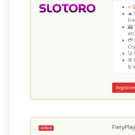
⭐
S
🔥
Fre
🎰
etc
💳 
Cry
🚀 
🎯 
& 
Registri
FieryPla
online