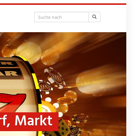
rf, Markt