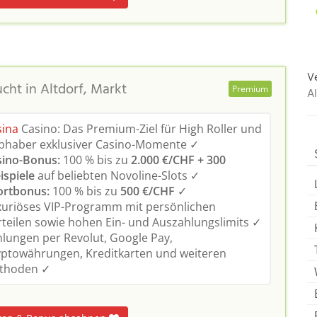
V
ucht in
Altdorf, Markt
Premium
Al
sina
Casino: Das Premium-Ziel für High Roller und
ebhaber exklusiver Casino-Momente ✓
sino-Bonus:
100 % bis zu
2.000 €/CHF + 300
ispiele
auf beliebten Novoline-Slots ✓
ortbonus:
100 % bis zu
500 €/CHF
✓
xuriöses VIP-Programm mit persönlichen
teilen sowie hohen Ein- und Auszahlungslimits ✓
lungen per Revolut, Google Pay,
yptowährungen, Kreditkarten und weiteren
thoden ✓