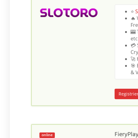
⭐
S
🔥
Fre
🎰
etc
💳 
Cry
🚀 
🎯 
& 
Registri
FieryPla
online