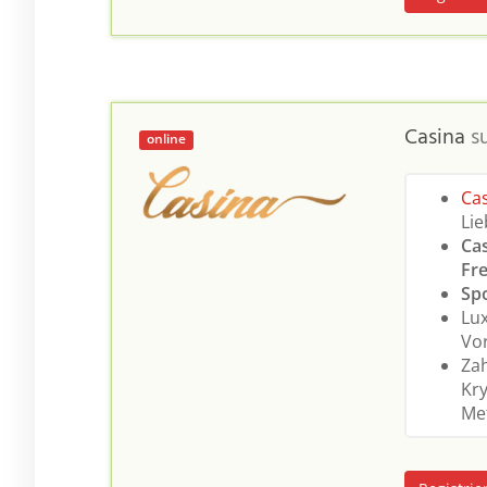
Casina
s
online
Ca
Li
Ca
Fre
Sp
Lu
Vor
Zah
Kr
Me