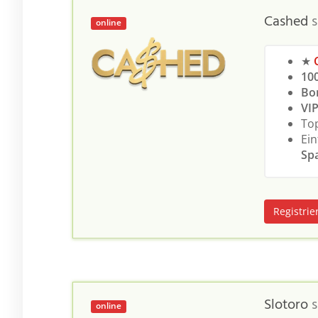
Cashed
s
online
★
10
Bo
VIP
Top
Ei
Sp
Registri
Slotoro
s
online