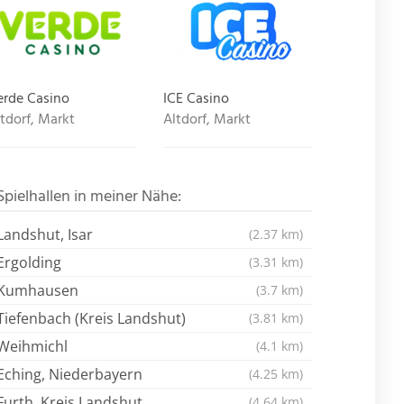
erde Casino
ICE Casino
tdorf, Markt
Altdorf, Markt
Spielhallen in meiner Nähe:
Landshut, Isar
(2.37 km)
Ergolding
(3.31 km)
Kumhausen
(3.7 km)
Tiefenbach (Kreis Landshut)
(3.81 km)
Weihmichl
(4.1 km)
Eching, Niederbayern
(4.25 km)
Furth, Kreis Landshut
(4.64 km)