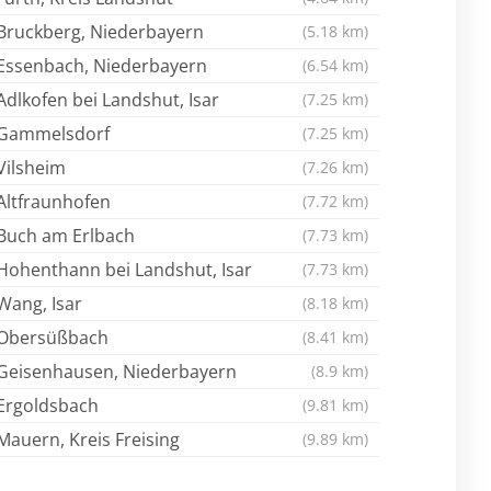
Bruckberg, Niederbayern
(5.18 km)
Essenbach, Niederbayern
(6.54 km)
Adlkofen bei Landshut, Isar
(7.25 km)
Gammelsdorf
(7.25 km)
Vilsheim
(7.26 km)
Altfraunhofen
(7.72 km)
Buch am Erlbach
(7.73 km)
Hohenthann bei Landshut, Isar
(7.73 km)
Wang, Isar
(8.18 km)
Obersüßbach
(8.41 km)
Geisenhausen, Niederbayern
(8.9 km)
Ergoldsbach
(9.81 km)
Mauern, Kreis Freising
(9.89 km)