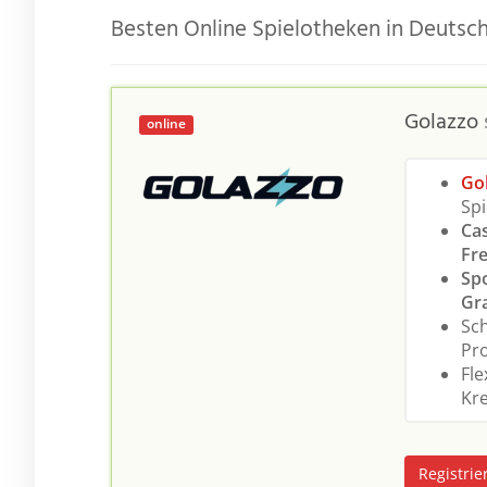
Besten Online Spielotheken in Deutsc
Golazzo
online
Go
Spi
Ca
Fre
Sp
Gr
Sch
Pro
Fle
Kre
Registri