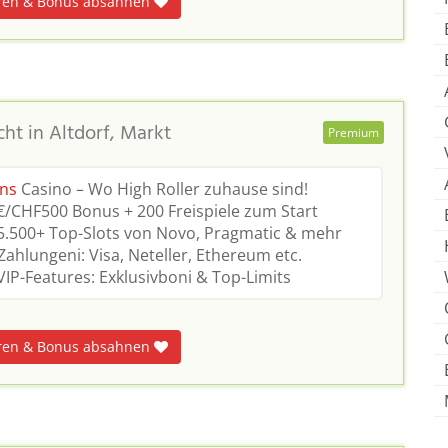
eren & Bonus absahnen
cht in
Altdorf, Markt
Premium
ns
Casino – Wo High Roller zuhause sind!
€/CHF500 Bonus + 200 Freispiele zum Start
 5.500+ Top-Slots von Novo, Pragmatic & mehr
Zahlungeni: Visa, Neteller, Ethereum etc.
VIP-Features: Exklusivboni & Top-Limits
eren & Bonus absahnen