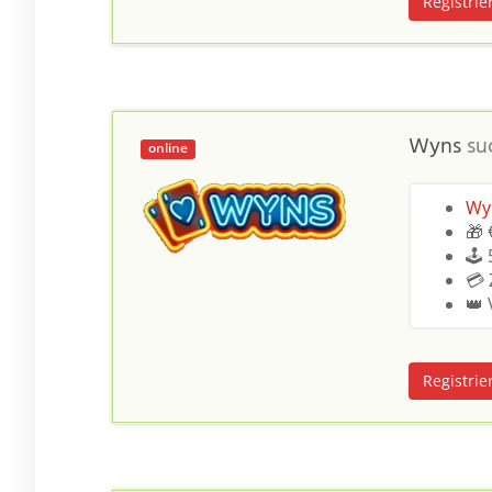
Registri
Wyns
su
online
Wy
🎁 
🕹️
💳 
👑 
Registri