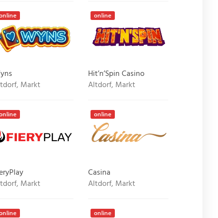
online
online
yns
Hit’n’Spin Casino
tdorf, Markt
Altdorf, Markt
online
online
eryPlay
Casina
tdorf, Markt
Altdorf, Markt
online
online