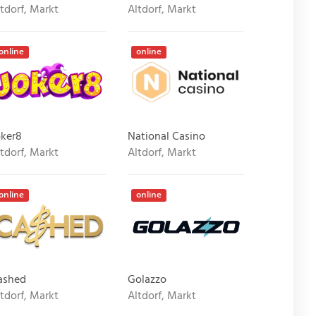
tdorf, Markt
Altdorf, Markt
online
online
oker8
National Casino
tdorf, Markt
Altdorf, Markt
online
online
ashed
Golazzo
tdorf, Markt
Altdorf, Markt