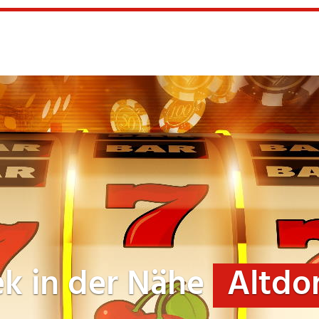
ek in der Nähe
Altdo