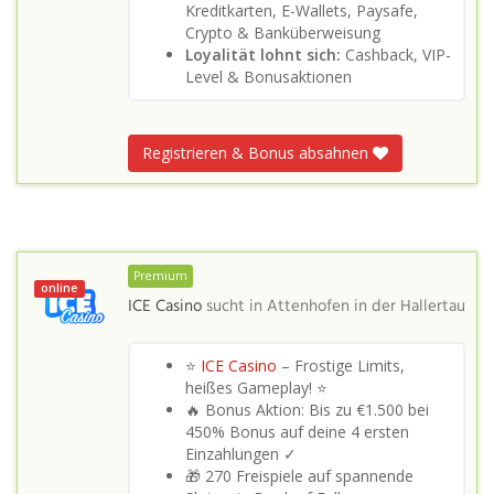
Kreditkarten, E-Wallets, Paysafe,
Crypto & Banküberweisung
Loyalität lohnt sich:
Cashback, VIP-
Level & Bonusaktionen
Registrieren & Bonus absahnen
Premium
online
ICE Casino
sucht in
Attenhofen in der Hallertau
⭐
ICE Casino
– Frostige Limits,
heißes Gameplay! ⭐
🔥 Bonus Aktion: Bis zu €1.500 bei
450% Bonus auf deine 4 ersten
Einzahlungen ✓
🎁 270 Freispiele auf spannende