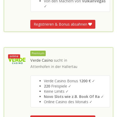
Von den Machern von
VulkanVegas
✓
Registrieren & Bonus absahnen
Premium
online
Verde Casino
sucht in
Attenhofen in der Hallertau
Verde Casino Bonus
1200 €
✓
220
Freispiele ✓
Keine Limits ✓
Novo Slots wie z.B. Book Of Ra
✓
Online Casino des Monats ✓