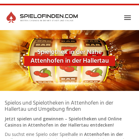
Skip
to
main
Toggl
content
navig
Spielothek in der Nähe
Attenhofen in der Hallertau
Spielos und Spielotheken in Attenhofen in der
Hallertau und Umgebung finden
Jetzt spielen und gewinnen – Spielotheken und Online
Casinos in Attenhofen in der Hallertau entdecken!
Du suchst eine Spielo oder Spielhalle in
Attenhofen in der