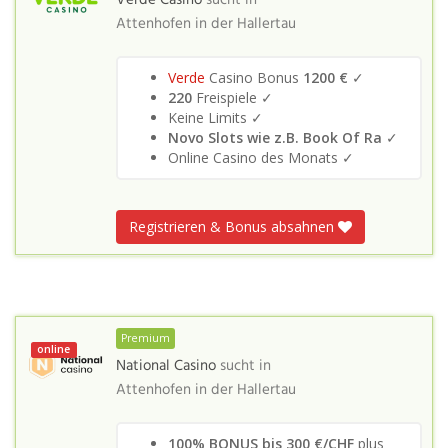
Verde Casino
sucht in
Attenhofen in der Hallertau
Verde
Casino Bonus
1200 €
✓
220
Freispiele ✓
Keine Limits ✓
Novo Slots wie z.B. Book Of Ra
✓
Online Casino des Monats ✓
Registrieren & Bonus absahnen
Premium
online
National Casino
sucht in
Attenhofen in der Hallertau
100% BONUS bis 300 €/CHF
plus