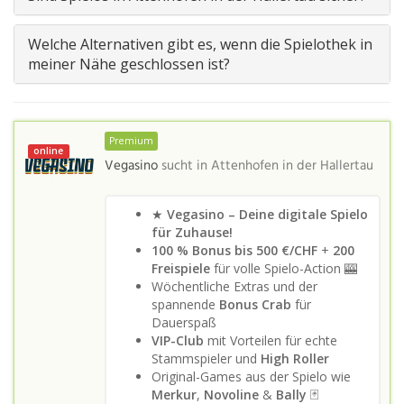
Welche Alternativen gibt es, wenn die Spielothek in
meiner Nähe geschlossen ist?
Premium
online
Vegasino
sucht in
Attenhofen in der Hallertau
★
Vegasino – Deine digitale Spielo
für Zuhause!
100 % Bonus bis 500 €/CHF
+
200
Freispiele
für volle Spielo-Action 🎰
Wöchentliche Extras und der
spannende
Bonus Crab
für
Dauerspaß
VIP-Club
mit Vorteilen für echte
Stammspieler und
High Roller
Original-Games aus der Spielo wie
Merkur
,
Novoline
&
Bally
🃏