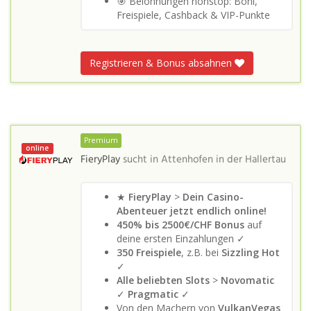
🎯 Belohnungen nonstop: Boni,
Freispiele, Cashback & VIP-Punkte
Registrieren & Bonus absahnen
Premium
online
FieryPlay
sucht in
Attenhofen in der Hallertau
★
FieryPlay
>
Dein Casino-
Abenteuer jetzt endlich online!
450% bis 2500€/CHF Bonus
auf
deine ersten Einzahlungen ✓
350 Freispiele
, z.B. bei
Sizzling Hot
✓
Alle beliebten Slots
>
Novomatic
✓
Pragmatic
✓
Von den Machern von
VulkanVegas