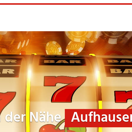
n der Nähe
Aufhausen