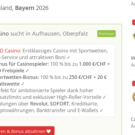
A
hland,
Bayern
2026
ino
sucht in
Aufhausen, Oberpfalz
Premium
D Casino
: Erstklassiges Casino mit Sportwetten,
-Service und attraktiven Boni ✓
W
us für Casinospieler:
100 % bis zu
1.000 €/CHF +
A
 Freispiele
✓
ortwetten-Bonus:
100 % bis zu
250 €/CHF + 20 €
atiswette
✓
fekt für ambitionierte Spieler dank hoher
satzlimits und exklusiver High-Roller-Vorteile ✓
hlungen über
Revolut
,
SOFORT
, Kreditkarte,
yptowährungen, Banktransfer und E-Wallets ✓
C
A
eren & Bonus absahnen