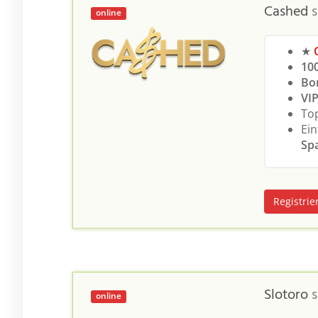
Cashed
s
online
★
10
Bo
VIP
Top
Ei
Sp
Registri
Slotoro
s
online