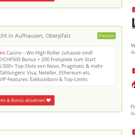
cht in
Aufhausen, Oberpfalz
Premium
V
A
ns
Casino – Wo High Roller zuhause sind!
€/CHF500 Bonus + 200 Freispiele zum Start
 5.500+ Top-Slots von Novo, Pragmatic & mehr
Zahlungeni: Visa, Neteller, Ethereum etc.
VIP-Features: Exklusivboni & Top-Limits
eren & Bonus absahnen
Fi
A