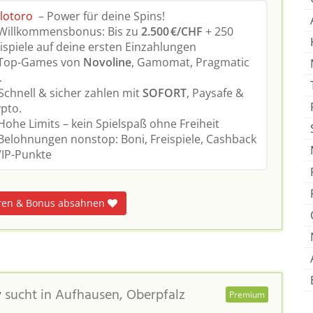
lotoro
– Power für deine Spins!
 Willkommensbonus: Bis zu
2.500 €/CHF
+ 250
ispiele auf deine ersten Einzahlungen
 Top-Games von
Novoline
, Gamomat, Pragmatic
.
Schnell & sicher zahlen mit
SOFORT
, Paysafe &
pto.
Hohe Limits – kein Spielspaß ohne Freiheit
Belohnungen nonstop: Boni, Freispiele, Cashback
VIP-Punkte
eren & Bonus absahnen
y
sucht in
Aufhausen, Oberpfalz
Premium