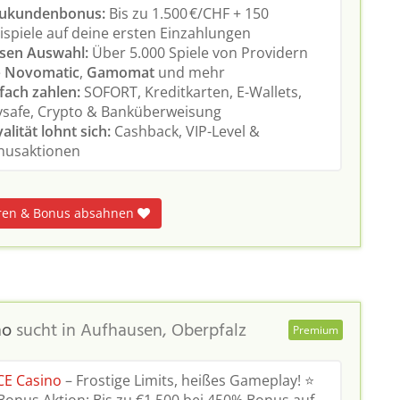
ukundenbonus:
Bis zu 1.500 €/CHF + 150
ispiele auf deine ersten Einzahlungen
esen Auswahl:
Über 5.000 Spiele von Providern
e
Novomatic
,
Gamomat
und mehr
fach zahlen:
SOFORT, Kreditkarten, E-Wallets,
ysafe, Crypto & Banküberweisung
alität lohnt sich:
Cashback, VIP-Level &
nusaktionen
eren & Bonus absahnen
no
sucht in
Aufhausen, Oberpfalz
Premium
CE Casino
– Frostige Limits, heißes Gameplay! ⭐