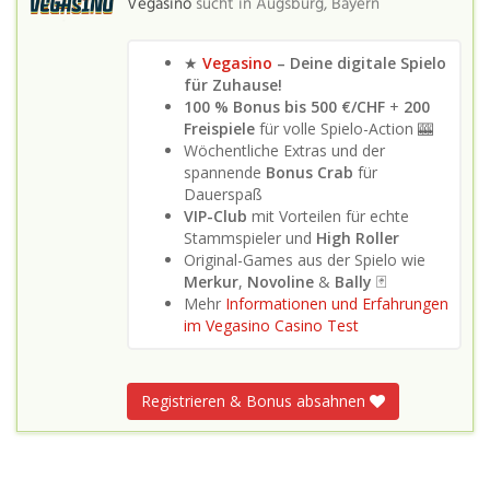
Vegasino
sucht in
Augsburg, Bayern
★
Vegasino
– Deine digitale Spielo
für Zuhause!
100 % Bonus bis 500 €/CHF
+
200
Freispiele
für volle Spielo-Action 🎰
Wöchentliche Extras und der
spannende
Bonus Crab
für
Dauerspaß
VIP-Club
mit Vorteilen für echte
Stammspieler und
High Roller
Original-Games aus der Spielo wie
Merkur
,
Novoline
&
Bally
🃏
Mehr
Informationen und Erfahrungen
im Vegasino Casino Test
Registrieren & Bonus absahnen