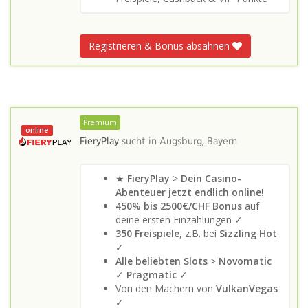
Registrieren & Bonus absahnen
Premium
online
FieryPlay
sucht in
Augsburg, Bayern
★
FieryPlay
>
Dein Casino-
Abenteuer jetzt endlich online!
450% bis 2500€/CHF Bonus
auf
deine ersten Einzahlungen ✓
350 Freispiele
, z.B. bei
Sizzling Hot
✓
Alle beliebten Slots
>
Novomatic
✓
Pragmatic
✓
Von den Machern von
VulkanVegas
✓