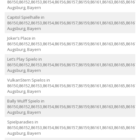
86150,86152,86153,86154,86156,86157,86159,86161,86163,86165,86167,
Augsburg, Bayern
Capitol Spielhalle in
86150,86152,86153,86154,86156,86157,86159,86161,86163,86165,86167,
Augsburg, Bayern
Joker’s Place in
86150,86152,86153,86154,86156,86157,86159,86161,86163,86165,86167,
Augsburg, Bayern
Let’s Play Spielo in
86150,86152,86153,86154,86156,86157,86159,86161,86163,86165,86167,
Augsburg, Bayern
VulkanStern Spielos in
86150,86152,86153,86154,86156,86157,86159,86161,86163,86165,86167,
Augsburg, Bayern
Bally Wulff Spielo in
86150,86152,86153,86154,86156,86157,86159,86161,86163,86165,86167,
Augsburg, Bayern
Spielparadies in
86150,86152,86153,86154,86156,86157,86159,86161,86163,86165,86167,
Augsburg, Bayern