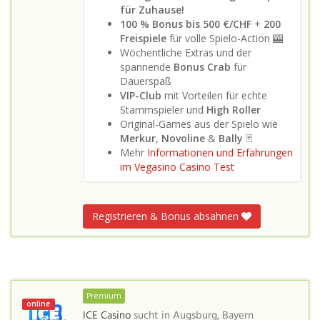
für Zuhause!
100 % Bonus bis 500 €/CHF
+
200
Freispiele
für volle Spielo-Action 🎰
Wöchentliche Extras und der
spannende
Bonus Crab
für
Dauerspaß
VIP-Club
mit Vorteilen für echte
Stammspieler und
High Roller
Original-Games aus der Spielo wie
Merkur
,
Novoline
&
Bally
🃏
Mehr
Informationen und Erfahrungen
im Vegasino Casino Test
Registrieren & Bonus absahnen
Premium
online
ICE Casino
sucht in
Augsburg, Bayern