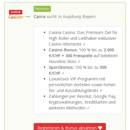
Premium
online
Casina
sucht in
Augsburg, Bayern
Casina Casino: Das Premium-Ziel für
High Roller und Liebhaber exklusiver
Casino-Momente ✓
Casino-Bonus:
100 % bis zu
2.000
€/CHF + 300 Freispiele
auf beliebten
Novoline-Slots ✓
Sportbonus:
100 % bis zu
500
€/CHF
✓
Luxuriöses VIP-Programm mit
persönlichen Vorteilen sowie hohen
Ein- und Auszahlungslimits ✓
Zahlungen per Revolut, Google Pay,
Kryptowährungen, Kreditkarten und
weiteren Methoden ✓
Registrieren & Bonus absahnen