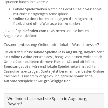
Optionen haben ihre Vorteile.
Lokale Spielotheken
bieten das
echte Casino-Erlebnis
mit einer einzigartigen Atmosphäre.
Online Casinos
bieten dir dagegen die Möglichkeit,
flexibel
und
ohne Wartezeiten
zu spielen.
Jetzt auf
spielofinden.com
registrieren und die besten
Angebote entdecken!
Zusammenfassung: Online oder lokal – Was ist besser?
Ob du dich für eine
lokale Spielhalle
in
Augsburg, Bayern
oder
ein
Online Casino
entscheidest, hängt von deinen Vorlieben ab.
Online Casinos
bieten dir mehr
Flexibilität
und oft höhere
Bonusangebote
, während
lokale Spielotheken
mit echtem
Casinoflair überzeugen. Starte jetzt bei einem der besten
Online
Casinos
aus unserem Vergleich und genieße
spannende
Automatenspiele
sowie
großzügige Boni
!
Wo finde ich die nächste Spielo in Augsburg,
Bayern?