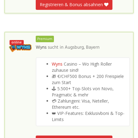
Registrieren & Bonus absahnen
Premium
online
Wyns
sucht in
Augsburg, Bayern
Wyns
Casino – Wo High Roller
zuhause sind!
🎁 €/CHF500 Bonus + 200 Freispiele
zum Start
🕹️ 5.500+ Top-Slots von Novo,
Pragmatic & mehr
💳 Zahlungeni: Visa, Neteller,
Ethereum etc.
👑 VIP-Features: Exklusivboni & Top-
Limits