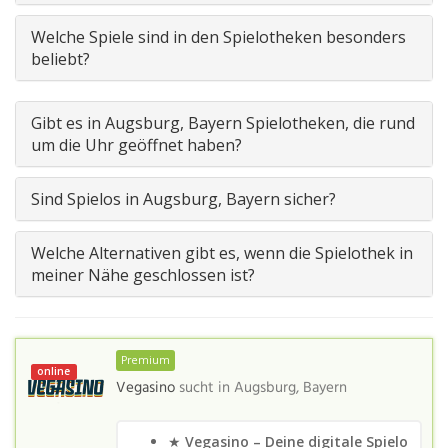
Welche Spiele sind in den Spielotheken besonders
beliebt?
Gibt es in Augsburg, Bayern Spielotheken, die rund
um die Uhr geöffnet haben?
Sind Spielos in Augsburg, Bayern sicher?
Welche Alternativen gibt es, wenn die Spielothek in
meiner Nähe geschlossen ist?
Premium
online
Vegasino
sucht in
Augsburg, Bayern
★
Vegasino – Deine digitale Spielo