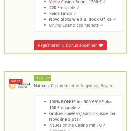
Verde
Casino Bonus
1200 €
✓
220
Freispiele ✓
Keine Limits ✓
Novo Slots wie z.B. Book Of Ra
✓
Online Casino des Monats ✓
Registrieren & Bonus absahnen
Premium
online
National Casino
sucht in
Augsburg, Bayern
100% BONUS bis 300 €/CHF
plus
150 Freispiele
✓
Großes Spieleangebot inklusive der
Novoline Slots
✓
Neues online Casino mit TOP
Aktionen ✓