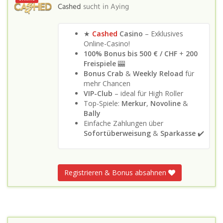
Cashed
sucht in
Aying
★
Cashed
Casino
– Exklusives
Online-Casino!
100% Bonus bis 500 €
/ CHF
+
200
Freispiele
🎰
Bonus Crab
&
Weekly Reload
für
mehr Chancen
VIP-Club
– ideal für High Roller
Top-Spiele:
Merkur
,
Novoline
&
Bally
Einfache Zahlungen über
Sofortüberweisung
&
Sparkasse
✔️
Registrieren & Bonus absahnen