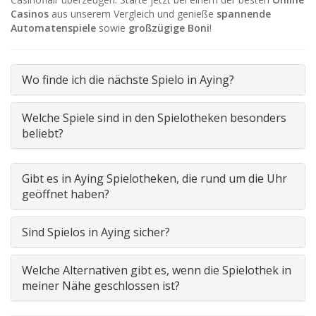
Casinos
aus unserem Vergleich und genieße
spannende
Automatenspiele
sowie
großzügige Boni
!
Wo finde ich die nächste Spielo in Aying?
Welche Spiele sind in den Spielotheken besonders
beliebt?
Gibt es in Aying Spielotheken, die rund um die Uhr
geöffnet haben?
Sind Spielos in Aying sicher?
Welche Alternativen gibt es, wenn die Spielothek in
meiner Nähe geschlossen ist?