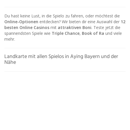
Du hast keine Lust, in die Spielo zu fahren, oder möchtest die
Online-Optionen
entdecken? Wir bieten dir eine Auswahl der
12
besten Online Casinos
mit
attraktiven Boni
. Teste jetzt die
spannendsten Spiele wie
Triple Chance
,
Book of Ra
und viele
mehr.
Landkarte mit allen Spielos in Aying Bayern und der
Nähe