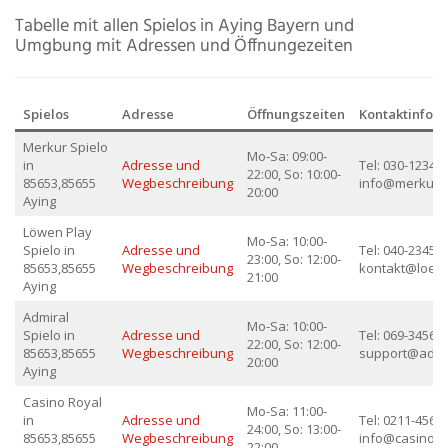
Tabelle mit allen Spielos in Aying Bayern und
Umgbung mit Adressen und Öffnungezeiten
Spielos
Adresse
Öffnungszeiten
Kontaktinfor
Merkur Spielo
Mo-Sa: 09:00-
in
Adresse und
Tel: 030-123456
22:00, So: 10:00-
85653,85655
Wegbeschreibung
info@merkur.
20:00
Aying
Löwen Play
Mo-Sa: 10:00-
Spielo in
Adresse und
Tel: 040-234567
23:00, So: 12:00-
85653,85655
Wegbeschreibung
kontakt@loew
21:00
Aying
Admiral
Mo-Sa: 10:00-
Spielo in
Adresse und
Tel: 069-345678
22:00, So: 12:00-
85653,85655
Wegbeschreibung
support@admi
20:00
Aying
Casino Royal
Mo-Sa: 11:00-
in
Adresse und
Tel: 0211-45678
24:00, So: 13:00-
85653,85655
Wegbeschreibung
info@casino-r
22:00