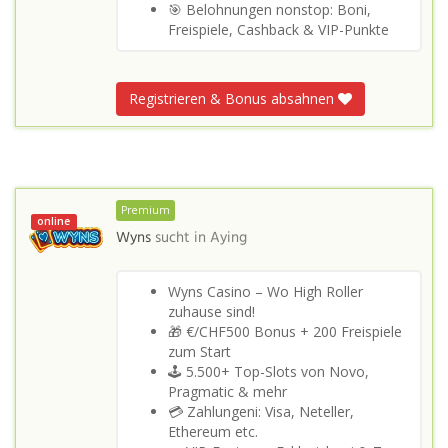
🎯 Belohnungen nonstop: Boni,
Freispiele, Cashback & VIP-Punkte
Registrieren & Bonus absahnen
Premium
online
Wyns
sucht in
Aying
Wyns Casino – Wo High Roller
zuhause sind!
🎁 €/CHF500 Bonus + 200 Freispiele
zum Start
🕹️ 5.500+ Top-Slots von Novo,
Pragmatic & mehr
💳 Zahlungeni: Visa, Neteller,
Ethereum etc.