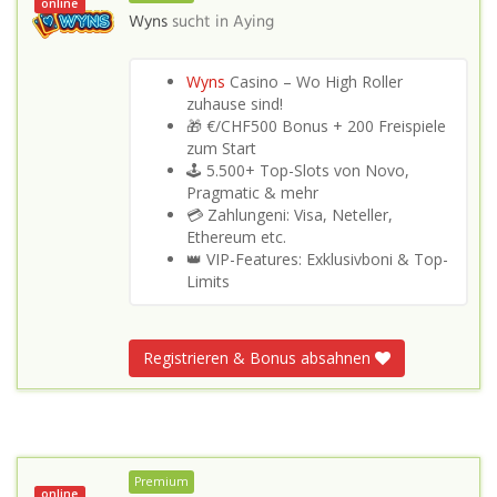
online
Wyns
sucht in
Aying
Wyns
Casino – Wo High Roller
zuhause sind!
🎁 €/CHF500 Bonus + 200 Freispiele
zum Start
🕹️ 5.500+ Top-Slots von Novo,
Pragmatic & mehr
💳 Zahlungeni: Visa, Neteller,
Ethereum etc.
👑 VIP-Features: Exklusivboni & Top-
Limits
Registrieren & Bonus absahnen
Premium
online