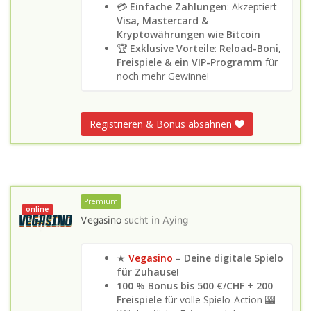
💳
Einfache Zahlungen
: Akzeptiert
Visa, Mastercard &
Kryptowährungen wie Bitcoin
🏆
Exklusive Vorteile
:
Reload-Boni,
Freispiele & ein VIP-Programm
für
noch mehr Gewinne!
Registrieren & Bonus absahnen
Premium
online
Vegasino
sucht in
Aying
★
Vegasino
– Deine digitale Spielo
für Zuhause!
100 % Bonus bis 500 €/CHF
+
200
Freispiele
für volle Spielo-Action 🎰