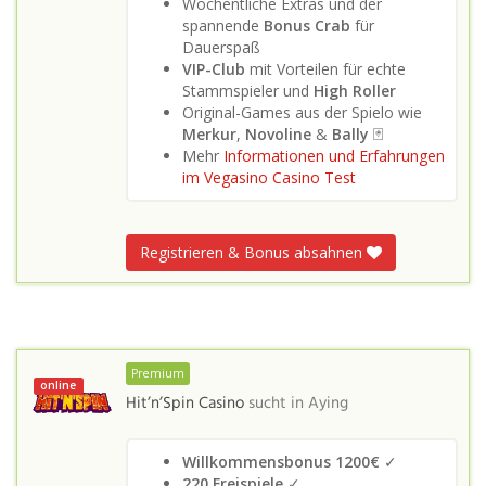
Wöchentliche Extras und der
spannende
Bonus Crab
für
Dauerspaß
VIP-Club
mit Vorteilen für echte
Stammspieler und
High Roller
Original-Games aus der Spielo wie
Merkur
,
Novoline
&
Bally
🃏
Mehr
Informationen und Erfahrungen
im Vegasino Casino Test
Registrieren & Bonus absahnen
Premium
online
Hit’n’Spin Casino
sucht in
Aying
Willkommensbonus 1200€
✓
220 Freispiele
✓