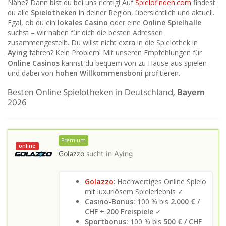
Nähe? Dann bist du bei uns richtig! Auf
Spielofinden.com
findest
du alle
Spielotheken
in deiner Region, übersichtlich und aktuell.
Egal, ob du ein
lokales Casino
oder eine
Online Spielhalle
suchst – wir haben für dich die besten Adressen
zusammengestellt. Du willst nicht extra in die Spielothek in
Aying
fahren? Kein Problem! Mit unseren Empfehlungen für
Online Casinos
kannst du bequem von zu Hause aus spielen
und dabei von
hohen Willkommensboni
profitieren.
Besten Online Spielotheken in Deutschland,
Bayern
2026
Premium
online
Golazzo
sucht in
Aying
Golazzo
: Hochwertiges Online Spielo
mit luxuriösem Spielerlebnis ✓
Casino-Bonus:
100 % bis
2.000 € /
CHF + 200 Freispiele
✓
Sportbonus:
100 % bis
500 € / CHF