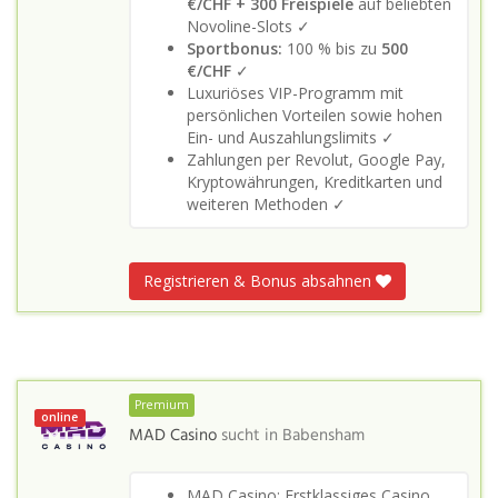
€/CHF + 300 Freispiele
auf beliebten
Novoline-Slots ✓
Sportbonus:
100 % bis zu
500
€/CHF
✓
Luxuriöses VIP-Programm mit
persönlichen Vorteilen sowie hohen
Ein- und Auszahlungslimits ✓
Zahlungen per Revolut, Google Pay,
Kryptowährungen, Kreditkarten und
weiteren Methoden ✓
Registrieren & Bonus absahnen
Premium
online
MAD Casino
sucht in
Babensham
MAD Casino: Erstklassiges Casino