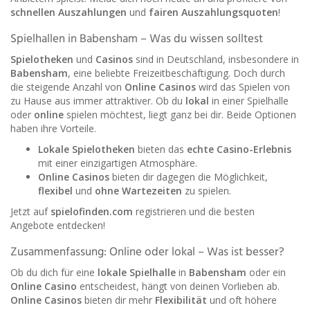
schnellen Auszahlungen
und
fairen Auszahlungsquoten
!
Spielhallen in Babensham – Was du wissen solltest
Spielotheken
und
Casinos
sind in Deutschland, insbesondere in
Babensham
, eine beliebte Freizeitbeschäftigung. Doch durch
die steigende Anzahl von
Online Casinos
wird das Spielen von
zu Hause aus immer attraktiver. Ob du
lokal
in einer Spielhalle
oder
online
spielen möchtest, liegt ganz bei dir. Beide Optionen
haben ihre Vorteile.
Lokale Spielotheken
bieten das
echte Casino-Erlebnis
mit einer einzigartigen Atmosphäre.
Online Casinos
bieten dir dagegen die Möglichkeit,
flexibel
und
ohne Wartezeiten
zu spielen.
Jetzt auf
spielofinden.com
registrieren und die besten
Angebote entdecken!
Zusammenfassung: Online oder lokal – Was ist besser?
Ob du dich für eine
lokale Spielhalle
in
Babensham
oder ein
Online Casino
entscheidest, hängt von deinen Vorlieben ab.
Online Casinos
bieten dir mehr
Flexibilität
und oft höhere