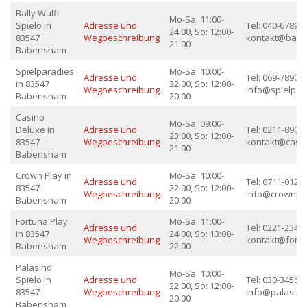
Bally Wulff
Mo-Sa: 11:00-
Spielo in
Adresse und
Tel: 040-678901
24:00, So: 12:00-
83547
Wegbeschreibung
kontakt@bally
21:00
Babensham
Spielparadies
Mo-Sa: 10:00-
Adresse und
Tel: 069-789012
in 83547
22:00, So: 12:00-
Wegbeschreibung
info@spielpar
Babensham
20:00
Casino
Mo-Sa: 09:00-
Deluxe in
Adresse und
Tel: 0211-89012
23:00, So: 12:00-
83547
Wegbeschreibung
kontakt@casi
21:00
Babensham
Crown Play in
Mo-Sa: 10:00-
Adresse und
Tel: 0711-01234
83547
22:00, So: 12:00-
Wegbeschreibung
info@crownpl
Babensham
20:00
Fortuna Play
Mo-Sa: 11:00-
Adresse und
Tel: 0221-23456
in 83547
24:00, So: 13:00-
Wegbeschreibung
kontakt@fortu
Babensham
22:00
Palasino
Mo-Sa: 10:00-
Spielo in
Adresse und
Tel: 030-345678
22:00, So: 12:00-
83547
Wegbeschreibung
info@palasino
20:00
Babensham