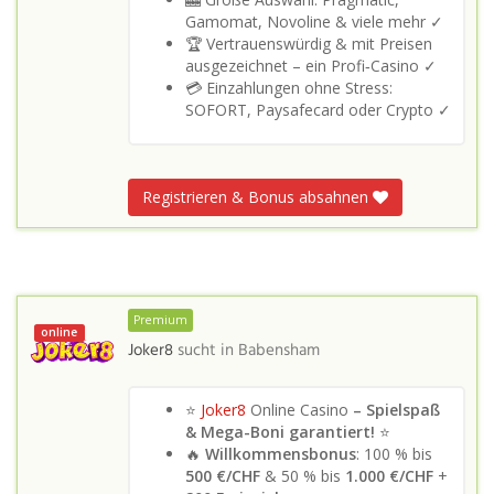
Gamomat, Novoline & viele mehr ✓
🏆 Vertrauenswürdig & mit Preisen
ausgezeichnet – ein Profi‑Casino ✓
💳 Einzahlungen ohne Stress:
SOFORT, Paysafecard oder Crypto ✓
Registrieren & Bonus absahnen
Premium
online
Joker8
sucht in
Babensham
⭐
Joker8
Online Casino
– Spielspaß
& Mega-Boni garantiert!
⭐
🔥
Willkommensbonus
: 100 % bis
500 €/CHF
& 50 % bis
1.000 €/CHF
+