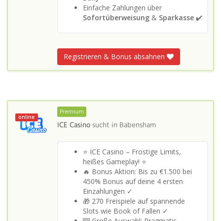
Einfache Zahlungen über
Sofortüberweisung
&
Sparkasse
✔️
Registrieren & Bonus absahnen
Premium
online
ICE Casino
sucht in
Babensham
⭐ ICE Casino – Frostige Limits,
heißes Gameplay! ⭐
🔥 Bonus Aktion: Bis zu €1.500 bei
450% Bonus auf deine 4 ersten
Einzahlungen ✓
🎁 270 Freispiele auf spannende
Slots wie Book of Fallen ✓
🎰 Große Auswahl: Pragmatic,