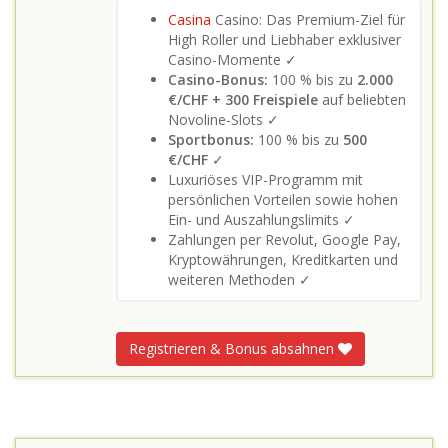
Casina
Casino: Das Premium-Ziel für
High Roller und Liebhaber exklusiver
Casino-Momente ✓
Casino-Bonus:
100 % bis zu
2.000
€/CHF + 300 Freispiele
auf beliebten
Novoline-Slots ✓
Sportbonus:
100 % bis zu
500
€/CHF
✓
Luxuriöses VIP-Programm mit
persönlichen Vorteilen sowie hohen
Ein- und Auszahlungslimits ✓
Zahlungen per Revolut, Google Pay,
Kryptowährungen, Kreditkarten und
weiteren Methoden ✓
Registrieren & Bonus absahnen