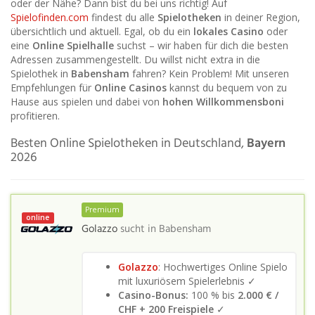
oder der Nähe? Dann bist du bei uns richtig! Auf
Spielofinden.com
findest du alle
Spielotheken
in deiner Region,
übersichtlich und aktuell. Egal, ob du ein
lokales Casino
oder
eine
Online Spielhalle
suchst – wir haben für dich die besten
Adressen zusammengestellt. Du willst nicht extra in die
Spielothek in
Babensham
fahren? Kein Problem! Mit unseren
Empfehlungen für
Online Casinos
kannst du bequem von zu
Hause aus spielen und dabei von
hohen Willkommensboni
profitieren.
Besten Online Spielotheken in Deutschland,
Bayern
2026
Premium
online
Golazzo
sucht in
Babensham
Golazzo
: Hochwertiges Online Spielo
mit luxuriösem Spielerlebnis ✓
Casino-Bonus:
100 % bis
2.000 € /
CHF + 200 Freispiele
✓