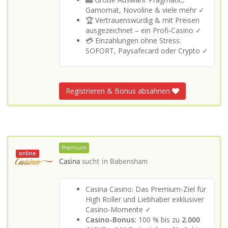
Gamomat, Novoline & viele mehr ✓
🏆 Vertrauenswürdig & mit Preisen
ausgezeichnet – ein Profi‑Casino ✓
💳 Einzahlungen ohne Stress:
SOFORT, Paysafecard oder Crypto ✓
Registrieren & Bonus absahnen
Premium
online
Casina
sucht in
Babensham
Casina Casino: Das Premium-Ziel für
High Roller und Liebhaber exklusiver
Casino-Momente ✓
Casino-Bonus:
100 % bis zu
2.000