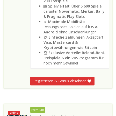
200 Freispiele
🎰
Spielvielfalt
: Über
5.600 Spiele
,
darunter
Novomatic, Merkur, Bally
& Pragmatic Play Slots
📱
Maximale Mobilität
:
Reibungsloses Spielen auf
iOS &
Android
ohne Einschränkungen
💳
Einfache Zahlungen
: Akzeptiert
Visa, Mastercard &
Kryptowährungen wie Bitcoin
🏆
Exklusive Vorteile
:
Reload-Boni,
Freispiele & ein VIP-Programm
für
noch mehr Gewinne!
Registrieren & Bonus absahnen
Premium
online