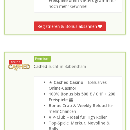
Freispiele & ein VIP-Programm
für
noch mehr Gewinne!
Registrieren & Bonus absahnen
Premium
online
Cashed
sucht in
Babensham
★
Cashed Casino
– Exklusives
Online-Casino!
100% Bonus bis 500 €
/ CHF
+
200
Freispiele
🎰
Bonus Crab
&
Weekly Reload
für
mehr Chancen
VIP-Club
– ideal für High Roller
Top-Spiele:
Merkur
,
Novoline
&
Bally