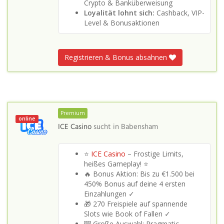
Crypto & Banküberweisung
Loyalität lohnt sich:
Cashback, VIP-
Level & Bonusaktionen
Registrieren & Bonus absahnen
Premium
online
ICE Casino
sucht in
Babensham
⭐
ICE Casino
– Frostige Limits,
heißes Gameplay! ⭐
🔥 Bonus Aktion: Bis zu €1.500 bei
450% Bonus auf deine 4 ersten
Einzahlungen ✓
🎁 270 Freispiele auf spannende
Slots wie Book of Fallen ✓
🎰 Große Auswahl: Pragmatic,