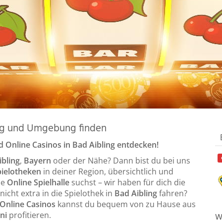
ing und Umgebung finden
d Online Casinos in Bad Aibling entdecken!
ibling
,
Bayern
oder der Nähe? Dann bist du bei uns
pielotheken
in deiner Region, übersichtlich und
ne
Online Spielhalle
suchst – wir haben für dich die
icht extra in die Spielothek in
Bad Aibling
fahren?
Online Casinos
kannst du bequem von zu Hause aus
ni
profitieren.
W