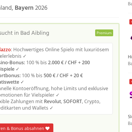
B
hland,
Bayern
2026
sucht in
Bad Aibling
Premium
lazzo
: Hochwertiges Online Spielo mit luxuriösem
elerlebnis ✓
Hi
sino-Bonus:
100 % bis
2.000 € / CHF + 200
B
ispiele
✓
ortbonus:
100 % bis
500 € / CHF + 20 €
atiswette
✓
nelle Kontoeröffnung, hohe Limits und exklusive
motionen für Vielspieler ✓
xible Zahlungen mit
Revolut
,
SOFORT
, Crypto,
ditkarten und Wallets ✓
S
B
eren & Bonus absahnen