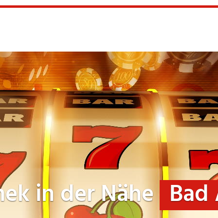
hek in der Nähe
Bad 