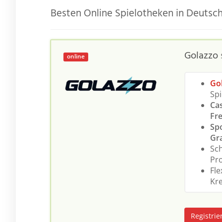
Besten Online Spielotheken in Deutsc
Golazzo
online
Go
Spi
Ca
Fre
Sp
Gr
Sch
Pro
Fle
Kre
Registri