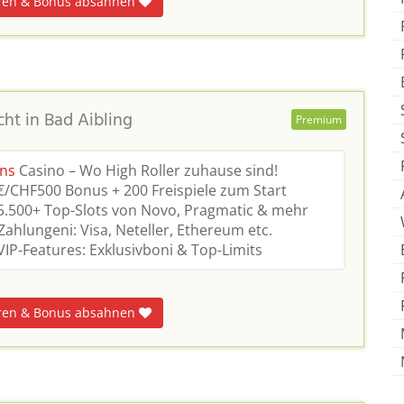
eren & Bonus absahnen
cht in
Bad Aibling
Premium
ns
Casino – Wo High Roller zuhause sind!
€/CHF500 Bonus + 200 Freispiele zum Start
 5.500+ Top-Slots von Novo, Pragmatic & mehr
Zahlungeni: Visa, Neteller, Ethereum etc.
VIP-Features: Exklusivboni & Top-Limits
eren & Bonus absahnen