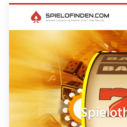
Skip
to
main
content
Spielot