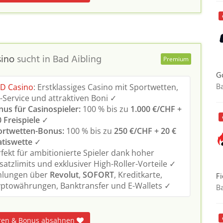
ino
sucht in
Bad Aibling
Premium
G
B
D Casino
: Erstklassiges Casino mit Sportwetten,
-Service und attraktiven Boni ✓
us für Casinospieler:
100 % bis zu
1.000 €/CHF +
 Freispiele
✓
ortwetten-Bonus:
100 % bis zu
250 €/CHF + 20 €
atiswette
✓
fekt für ambitionierte Spieler dank hoher
satzlimits und exklusiver High-Roller-Vorteile ✓
hlungen über
Revolut
,
SOFORT
, Kreditkarte,
Fi
yptowährungen, Banktransfer und E-Wallets ✓
B
eren & Bonus absahnen