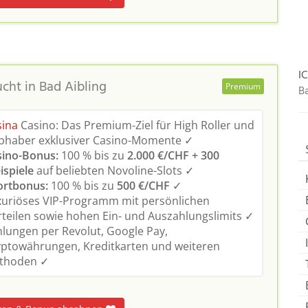
I
ucht in
Bad Aibling
Premium
B
sina
Casino: Das Premium-Ziel für High Roller und
ebhaber exklusiver Casino-Momente ✓
sino-Bonus:
100 % bis zu
2.000 €/CHF + 300
ispiele
auf beliebten Novoline-Slots ✓
ortbonus:
100 % bis zu
500 €/CHF
✓
xuriöses VIP-Programm mit persönlichen
teilen sowie hohen Ein- und Auszahlungslimits ✓
lungen per Revolut, Google Pay,
yptowährungen, Kreditkarten und weiteren
thoden ✓