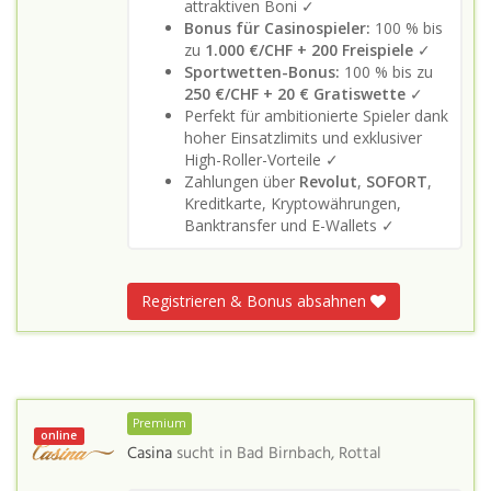
attraktiven Boni ✓
Bonus für Casinospieler:
100 % bis
zu
1.000 €/CHF + 200 Freispiele
✓
Sportwetten-Bonus:
100 % bis zu
250 €/CHF + 20 € Gratiswette
✓
Perfekt für ambitionierte Spieler dank
hoher Einsatzlimits und exklusiver
High-Roller-Vorteile ✓
Zahlungen über
Revolut
,
SOFORT
,
Kreditkarte, Kryptowährungen,
Banktransfer und E-Wallets ✓
Registrieren & Bonus absahnen
Premium
online
Casina
sucht in
Bad Birnbach, Rottal