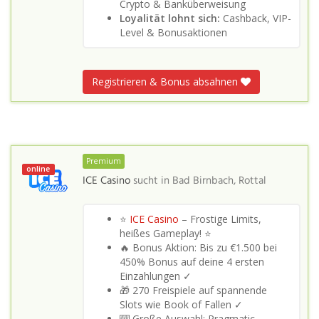
Crypto & Banküberweisung
Loyalität lohnt sich:
Cashback, VIP-
Level & Bonusaktionen
Registrieren & Bonus absahnen
Premium
online
ICE Casino
sucht in
Bad Birnbach, Rottal
⭐
ICE Casino
– Frostige Limits,
heißes Gameplay! ⭐
🔥 Bonus Aktion: Bis zu €1.500 bei
450% Bonus auf deine 4 ersten
Einzahlungen ✓
🎁 270 Freispiele auf spannende
Slots wie Book of Fallen ✓
🎰 Große Auswahl: Pragmatic,