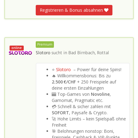
Registrieren & Bonus absahnen
Premium
online
Slotoro
sucht in
Bad Birnbach, Rottal
⭐
Slotoro
– Power für deine Spins!
🔥 Willkommensbonus: Bis zu
2.500 €/CHF
+ 250 Freispiele auf
deine ersten Einzahlungen
🎰 Top-Games von
Novoline
,
Gamomat, Pragmatic etc.
💳 Schnell & sicher zahlen mit
SOFORT
, Paysafe & Crypto.
🚀 Hohe Limits – kein Spielspaß ohne
Freiheit
🎯 Belohnungen nonstop: Boni,
Freispiele, Cashback & VIP-Punkte