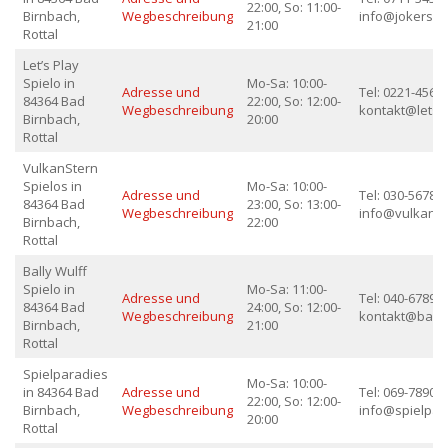
22:00, So: 11:00-
Birnbach,
Wegbeschreibung
info@jokerspl
21:00
Rottal
Let’s Play
Spielo in
Mo-Sa: 10:00-
Adresse und
Tel: 0221-45678
84364 Bad
22:00, So: 12:00-
Wegbeschreibung
kontakt@letsp
Birnbach,
20:00
Rottal
VulkanStern
Spielos in
Mo-Sa: 10:00-
Adresse und
Tel: 030-567890
84364 Bad
23:00, So: 13:00-
Wegbeschreibung
info@vulkanst
Birnbach,
22:00
Rottal
Bally Wulff
Spielo in
Mo-Sa: 11:00-
Adresse und
Tel: 040-678901
84364 Bad
24:00, So: 12:00-
Wegbeschreibung
kontakt@bally
Birnbach,
21:00
Rottal
Spielparadies
Mo-Sa: 10:00-
in 84364 Bad
Adresse und
Tel: 069-789012
22:00, So: 12:00-
Birnbach,
Wegbeschreibung
info@spielpar
20:00
Rottal