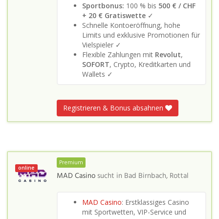
Sportbonus:
100 % bis
500 € / CHF
+ 20 € Gratiswette
✓
Schnelle Kontoeröffnung, hohe
Limits und exklusive Promotionen für
Vielspieler ✓
Flexible Zahlungen mit
Revolut
,
SOFORT
, Crypto, Kreditkarten und
Wallets ✓
Registrieren & Bonus absahnen
Premium
online
MAD Casino
sucht in
Bad Birnbach, Rottal
MAD Casino
: Erstklassiges Casino
mit Sportwetten, VIP-Service und