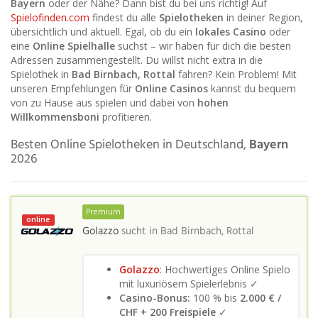
Bayern
oder der Nähe? Dann bist du bei uns richtig! Auf
Spielofinden.com
findest du alle
Spielotheken
in deiner Region,
übersichtlich und aktuell. Egal, ob du ein
lokales Casino
oder
eine
Online Spielhalle
suchst – wir haben für dich die besten
Adressen zusammengestellt. Du willst nicht extra in die
Spielothek in
Bad Birnbach, Rottal
fahren? Kein Problem! Mit
unseren Empfehlungen für
Online Casinos
kannst du bequem
von zu Hause aus spielen und dabei von
hohen
Willkommensboni
profitieren.
Besten Online Spielotheken in Deutschland,
Bayern
2026
Premium
online
Golazzo
sucht in
Bad Birnbach, Rottal
Golazzo
: Hochwertiges Online Spielo
mit luxuriösem Spielerlebnis ✓
Casino-Bonus:
100 % bis
2.000 € /
CHF + 200 Freispiele
✓