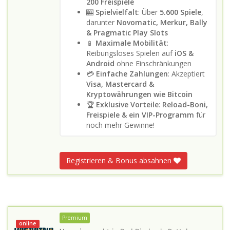
200 Freispiele
🎰
Spielvielfalt
: Über
5.600 Spiele
,
darunter
Novomatic, Merkur, Bally
& Pragmatic Play Slots
📱
Maximale Mobilität
:
Reibungsloses Spielen auf
iOS &
Android
ohne Einschränkungen
💳
Einfache Zahlungen
: Akzeptiert
Visa, Mastercard &
Kryptowährungen wie Bitcoin
🏆
Exklusive Vorteile
:
Reload-Boni,
Freispiele & ein VIP-Programm
für
noch mehr Gewinne!
Registrieren & Bonus absahnen
Premium
online