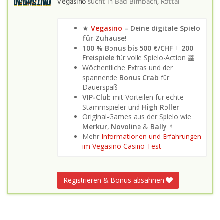
Vegasino
sucht in
Bad Birnbach, Rottal
★
Vegasino
– Deine digitale Spielo
für Zuhause!
100 % Bonus bis 500 €/CHF
+
200
Freispiele
für volle Spielo-Action 🎰
Wöchentliche Extras und der
spannende
Bonus Crab
für
Dauerspaß
VIP-Club
mit Vorteilen für echte
Stammspieler und
High Roller
Original-Games aus der Spielo wie
Merkur
,
Novoline
&
Bally
🃏
Mehr
Informationen und Erfahrungen
im Vegasino Casino Test
Registrieren & Bonus absahnen