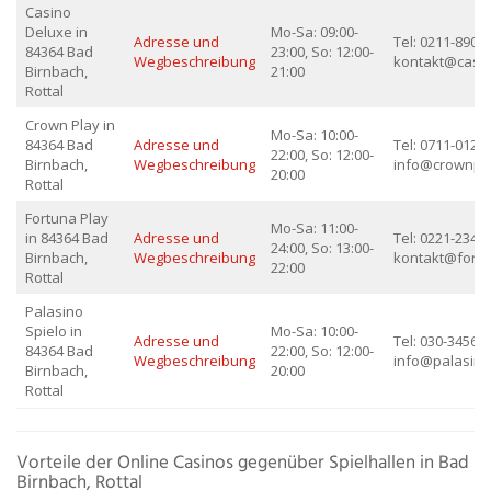
Casino
Deluxe in
Mo-Sa: 09:00-
Adresse und
Tel: 0211-89012
84364 Bad
23:00, So: 12:00-
Wegbeschreibung
kontakt@casi
Birnbach,
21:00
Rottal
Crown Play in
Mo-Sa: 10:00-
84364 Bad
Adresse und
Tel: 0711-01234
22:00, So: 12:00-
Birnbach,
Wegbeschreibung
info@crownpl
20:00
Rottal
Fortuna Play
Mo-Sa: 11:00-
in 84364 Bad
Adresse und
Tel: 0221-23456
24:00, So: 13:00-
Birnbach,
Wegbeschreibung
kontakt@fortu
22:00
Rottal
Palasino
Spielo in
Mo-Sa: 10:00-
Adresse und
Tel: 030-345678
84364 Bad
22:00, So: 12:00-
Wegbeschreibung
info@palasino
Birnbach,
20:00
Rottal
Vorteile der Online Casinos gegenüber Spielhallen in Bad
Birnbach, Rottal