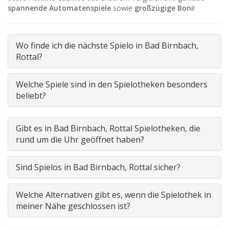
spannende Automatenspiele
sowie
großzügige Boni
!
Wo finde ich die nächste Spielo in Bad Birnbach,
Rottal?
Welche Spiele sind in den Spielotheken besonders
beliebt?
Gibt es in Bad Birnbach, Rottal Spielotheken, die
rund um die Uhr geöffnet haben?
Sind Spielos in Bad Birnbach, Rottal sicher?
Welche Alternativen gibt es, wenn die Spielothek in
meiner Nähe geschlossen ist?