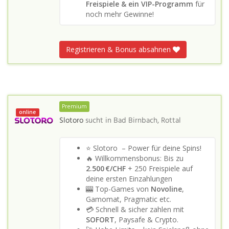
Freispiele & ein VIP-Programm
für
noch mehr Gewinne!
Registrieren & Bonus absahnen
Premium
online
Slotoro
sucht in
Bad Birnbach, Rottal
⭐ Slotoro – Power für deine Spins!
🔥 Willkommensbonus: Bis zu
2.500 €/CHF
+ 250 Freispiele auf
deine ersten Einzahlungen
🎰 Top-Games von
Novoline
,
Gamomat, Pragmatic etc.
💳 Schnell & sicher zahlen mit
SOFORT
, Paysafe & Crypto.