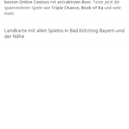
besten Online Casinos
mit
attraktiven Boni
. Teste jetzt die
spannendsten Spiele wie
Triple Chance
,
Book of Ra
und viele
mehr.
Landkarte mit allen Spielos in Bad Kötzting Bayern und
der Nähe