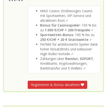
MAD Casino: Erstklassiges Casino
mit Sportwetten, VIP-Service und
attraktiven Boni ✓
Bonus für Casinospieler:
100 % bis
zu
1.000 €/CHF + 200 Freispiele
✓
Sportwetten-Bonus:
100 % bis zu
250 €/CHF + 20 € Gratiswette
✓
Perfekt für ambitionierte Spieler dank
hoher Einsatzlimits und exklusiver
High-Roller-Vorteile ✓
Zahlungen über
Revolut
,
SOFORT
,
Kreditkarte, Kryptowährungen,
Banktransfer und E-Wallets ✓
Registrieren & Bonus absahnen