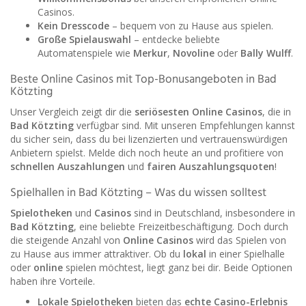
Casinos.
Kein Dresscode
– bequem von zu Hause aus spielen.
Große Spielauswahl
– entdecke beliebte
Automatenspiele wie
Merkur
,
Novoline
oder
Bally Wulff
.
Beste Online Casinos mit Top-Bonusangeboten in Bad
Kötzting
Unser Vergleich zeigt dir die
seriösesten Online Casinos
, die in
Bad Kötzting
verfügbar sind. Mit unseren Empfehlungen kannst
du sicher sein, dass du bei lizenzierten und vertrauenswürdigen
Anbietern spielst. Melde dich noch heute an und profitiere von
schnellen Auszahlungen
und
fairen Auszahlungsquoten
!
Spielhallen in Bad Kötzting – Was du wissen solltest
Spielotheken
und
Casinos
sind in Deutschland, insbesondere in
Bad Kötzting
, eine beliebte Freizeitbeschäftigung. Doch durch
die steigende Anzahl von
Online Casinos
wird das Spielen von
zu Hause aus immer attraktiver. Ob du
lokal
in einer Spielhalle
oder
online
spielen möchtest, liegt ganz bei dir. Beide Optionen
haben ihre Vorteile.
Lokale Spielotheken
bieten das
echte Casino-Erlebnis