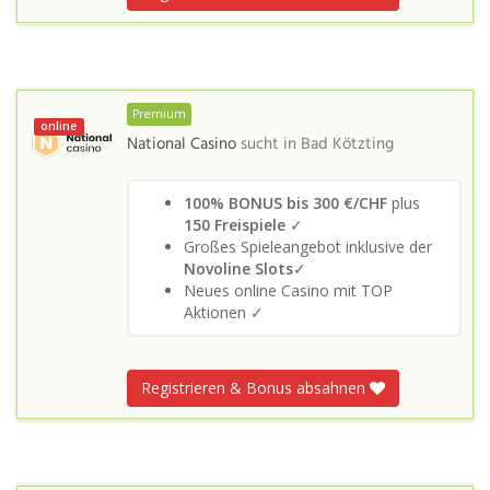
Premium
online
National Casino
sucht in
Bad Kötzting
100% BONUS bis 300 €/CHF
plus
150 Freispiele
✓
Großes Spieleangebot inklusive der
Novoline Slots
✓
Neues online Casino mit TOP
Aktionen ✓
Registrieren & Bonus absahnen