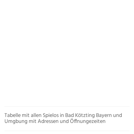
Tabelle mit allen Spielos in Bad Kötzting Bayern und
Umgbung mit Adressen und Öffnungezeiten