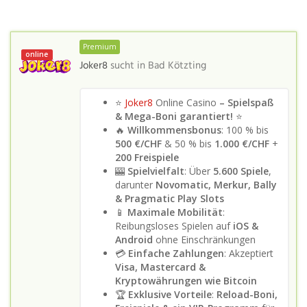
Premium
online
Joker8
sucht in
Bad Kötzting
⭐
Joker8
Online Casino
– Spielspaß
& Mega-Boni garantiert!
⭐
🔥
Willkommensbonus
: 100 % bis
500 €/CHF
& 50 % bis
1.000 €/CHF
+
200 Freispiele
🎰
Spielvielfalt
: Über
5.600 Spiele
,
darunter
Novomatic, Merkur, Bally
& Pragmatic Play Slots
📱
Maximale Mobilität
:
Reibungsloses Spielen auf
iOS &
Android
ohne Einschränkungen
💳
Einfache Zahlungen
: Akzeptiert
Visa, Mastercard &
Kryptowährungen wie Bitcoin
🏆
Exklusive Vorteile
:
Reload-Boni,