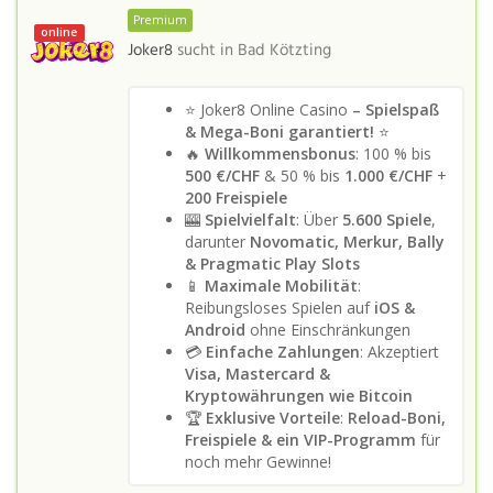
Premium
online
Joker8
sucht in
Bad Kötzting
⭐ Joker8 Online Casino
– Spielspaß
& Mega-Boni garantiert!
⭐
🔥
Willkommensbonus
: 100 % bis
500 €/CHF
& 50 % bis
1.000 €/CHF
+
200 Freispiele
🎰
Spielvielfalt
: Über
5.600 Spiele
,
darunter
Novomatic, Merkur, Bally
& Pragmatic Play Slots
📱
Maximale Mobilität
:
Reibungsloses Spielen auf
iOS &
Android
ohne Einschränkungen
💳
Einfache Zahlungen
: Akzeptiert
Visa, Mastercard &
Kryptowährungen wie Bitcoin
🏆
Exklusive Vorteile
:
Reload-Boni,
Freispiele & ein VIP-Programm
für
noch mehr Gewinne!