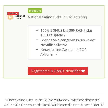
Premium
online
National Casino
sucht in
Bad Kötzting
100% BONUS bis 300 €/CHF
plus
150 Freispiele
✓
Großes Spieleangebot inklusive der
Novoline Slots
✓
Neues online Casino mit TOP
Aktionen ✓
Registrieren & Bonus absahnen
Du hast keine Lust, in die Spielo zu fahren, oder möchtest die
Online-Optionen
entdecken? Wir bieten dir eine Auswahl der
12