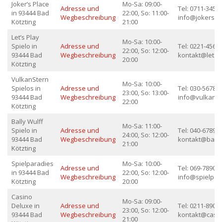
Joker’s Place
Mo-Sa: 09:00-
Adresse und
Tel: 0711-34567
in 93444 Bad
22:00, So: 11:00-
Wegbeschreibung
info@jokerspl
Kötzting
21:00
Let’s Play
Mo-Sa: 10:00-
Spielo in
Adresse und
Tel: 0221-45678
22:00, So: 12:00-
93444 Bad
Wegbeschreibung
kontakt@letsp
20:00
Kötzting
VulkanStern
Mo-Sa: 10:00-
Spielos in
Adresse und
Tel: 030-567890
23:00, So: 13:00-
93444 Bad
Wegbeschreibung
info@vulkanst
22:00
Kötzting
Bally Wulff
Mo-Sa: 11:00-
Spielo in
Adresse und
Tel: 040-678901
24:00, So: 12:00-
93444 Bad
Wegbeschreibung
kontakt@bally
21:00
Kötzting
Spielparadies
Mo-Sa: 10:00-
Adresse und
Tel: 069-789012
in 93444 Bad
22:00, So: 12:00-
Wegbeschreibung
info@spielpar
Kötzting
20:00
Casino
Mo-Sa: 09:00-
Deluxe in
Adresse und
Tel: 0211-89012
23:00, So: 12:00-
93444 Bad
Wegbeschreibung
kontakt@casi
21:00