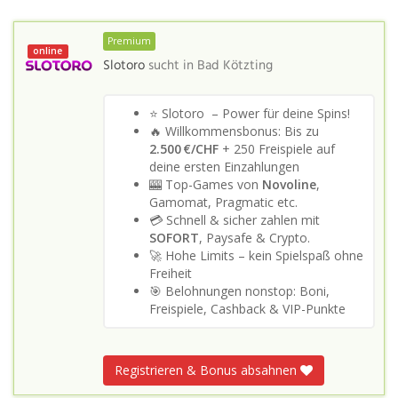
Premium
online
Slotoro
sucht in
Bad Kötzting
⭐ Slotoro – Power für deine Spins!
🔥 Willkommensbonus: Bis zu
2.500 €/CHF
+ 250 Freispiele auf
deine ersten Einzahlungen
🎰 Top-Games von
Novoline
,
Gamomat, Pragmatic etc.
💳 Schnell & sicher zahlen mit
SOFORT
, Paysafe & Crypto.
🚀 Hohe Limits – kein Spielspaß ohne
Freiheit
🎯 Belohnungen nonstop: Boni,
Freispiele, Cashback & VIP-Punkte
Registrieren & Bonus absahnen