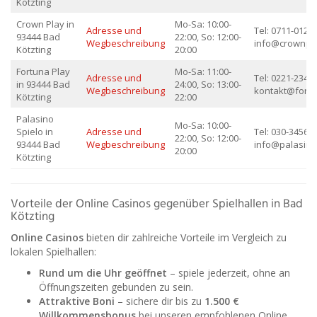
Kötzting
Crown Play in
Mo-Sa: 10:00-
Adresse und
Tel: 0711-01234
93444 Bad
22:00, So: 12:00-
Wegbeschreibung
info@crownpl
Kötzting
20:00
Fortuna Play
Mo-Sa: 11:00-
Adresse und
Tel: 0221-23456
in 93444 Bad
24:00, So: 13:00-
Wegbeschreibung
kontakt@fortu
Kötzting
22:00
Palasino
Mo-Sa: 10:00-
Spielo in
Adresse und
Tel: 030-345678
22:00, So: 12:00-
93444 Bad
Wegbeschreibung
info@palasino
20:00
Kötzting
Vorteile der Online Casinos gegenüber Spielhallen in Bad
Kötzting
Online Casinos
bieten dir zahlreiche Vorteile im Vergleich zu
lokalen Spielhallen:
Rund um die Uhr geöffnet
– spiele jederzeit, ohne an
Öffnungszeiten gebunden zu sein.
Attraktive Boni
– sichere dir bis zu
1.500 €
Willkommensbonus
bei unseren empfohlenen Online