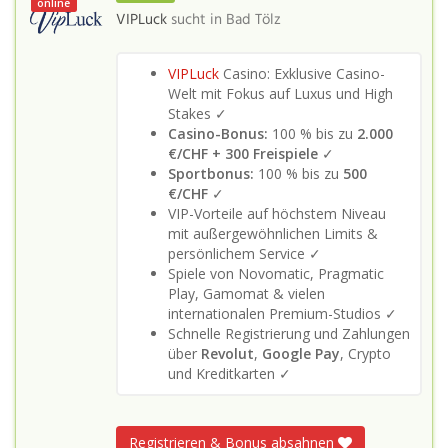
online
VIPLuck
sucht in
Bad Tölz
VIPLuck
Casino: Exklusive Casino-
Welt mit Fokus auf Luxus und High
Stakes ✓
Casino-Bonus:
100 % bis zu
2.000
€/CHF + 300 Freispiele
✓
Sportbonus:
100 % bis zu
500
€/CHF
✓
VIP-Vorteile auf höchstem Niveau
mit außergewöhnlichen Limits &
persönlichem Service ✓
Spiele von Novomatic, Pragmatic
Play, Gamomat & vielen
internationalen Premium-Studios ✓
Schnelle Registrierung und Zahlungen
über
Revolut
,
Google Pay
, Crypto
und Kreditkarten ✓
Registrieren & Bonus absahnen