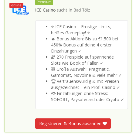
Premium
online
ICE Casino
sucht in
Bad Tölz
⭐ ICE Casino – Frostige Limits,
heißes Gameplay! ⭐
🔥 Bonus Aktion: Bis zu €1.500 bei
450% Bonus auf deine 4 ersten
Einzahlungen ✓
🎁 270 Freispiele auf spannende
Slots wie Book of Fallen ✓
🎰 Große Auswahl: Pragmatic,
Gamomat, Novoline & viele mehr ✓
🏆 Vertrauenswürdig & mit Preisen
ausgezeichnet – ein Profi‑Casino ✓
💳 Einzahlungen ohne Stress:
SOFORT, Paysafecard oder Crypto ✓
Registrieren & Bonus absahnen