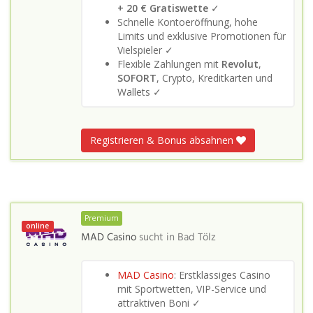
+ 20 € Gratiswette
✓
Schnelle Kontoeröffnung, hohe
Limits und exklusive Promotionen für
Vielspieler ✓
Flexible Zahlungen mit
Revolut
,
SOFORT
, Crypto, Kreditkarten und
Wallets ✓
Registrieren & Bonus absahnen
Premium
online
MAD Casino
sucht in
Bad Tölz
MAD Casino
: Erstklassiges Casino
mit Sportwetten, VIP-Service und
attraktiven Boni ✓