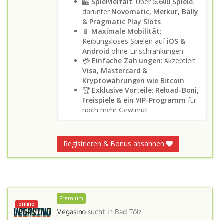
🎰
Spielvielfalt
: Über
5.600 Spiele
,
darunter
Novomatic, Merkur, Bally
& Pragmatic Play Slots
📱
Maximale Mobilität
:
Reibungsloses Spielen auf
iOS &
Android
ohne Einschränkungen
💳
Einfache Zahlungen
: Akzeptiert
Visa, Mastercard &
Kryptowährungen wie Bitcoin
🏆
Exklusive Vorteile
:
Reload-Boni,
Freispiele & ein VIP-Programm
für
noch mehr Gewinne!
Registrieren & Bonus absahnen
Premium
online
Vegasino
sucht in
Bad Tölz