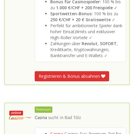
Bonus für Casinospieler:
100 % bis
zu
1.000 €/CHF + 200 Freispiele
✓
Sportwetten-Bonus:
100 % bis zu
250 €/CHF + 20 € Gratiswette
✓
Perfekt für ambitionierte Spieler dank
hoher Einsatzlimits und exklusiver
High-Roller-Vorteile ✓
Zahlungen über
Revolut
,
SOFORT
,
Kreditkarte, Kryptowährungen,
Banktransfer und E-Wallets ✓
Registrieren & Bonus absahnen
Premium
online
Casina
sucht in
Bad Tölz
Casina
Casino: Das Premium-Ziel für