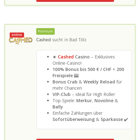
Premium
online
Cashed
sucht in
Bad Tölz
★
Cashed
Casino
– Exklusives
Online-Casino!
100% Bonus bis 500 €
/ CHF
+
200
Freispiele
🎰
Bonus Crab
&
Weekly Reload
für
mehr Chancen
VIP-Club
– ideal für High Roller
Top-Spiele:
Merkur
,
Novoline
&
Bally
Einfache Zahlungen über
Sofortüberweisung
&
Sparkasse
✔️