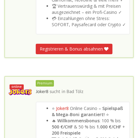
🏆 Vertrauenswürdig & mit Preisen
ausgezeichnet – ein Profi‑Casino ✓
💳 Einzahlungen ohne Stress:
SOFORT, Paysafecard oder Crypto ✓
Registrieren & Bonus absahnen
Premium
online
Joker8
sucht in
Bad Tölz
⭐
Joker8
Online Casino
– Spielspaß
& Mega-Boni garantiert!
⭐
🔥
Willkommensbonus
: 100 % bis
500 €/CHF
& 50 % bis
1.000 €/CHF
+
200 Freispiele