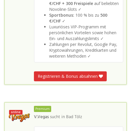
€/CHF + 300 Freispiele
auf beliebten
Novoline-Slots ✓
Sportbonus:
100 % bis zu
500
€/CHF
✓
Luxuriöses VIP-Programm mit
persönlichen Vorteilen sowie hohen
Ein- und Auszahlungslimits ✓
Zahlungen per Revolut, Google Pay,
Kryptowährungen, Kreditkarten und
weiteren Methoden ✓
Registrieren & Bonus absahnen
Premium
online
V.Vegas
sucht in
Bad Tölz