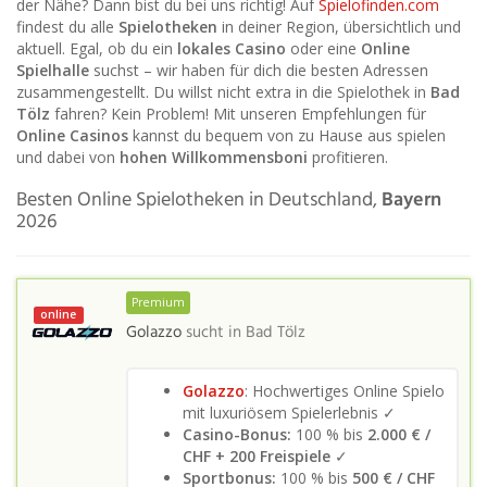
der Nähe? Dann bist du bei uns richtig! Auf
Spielofinden.com
findest du alle
Spielotheken
in deiner Region, übersichtlich und
aktuell. Egal, ob du ein
lokales Casino
oder eine
Online
Spielhalle
suchst – wir haben für dich die besten Adressen
zusammengestellt. Du willst nicht extra in die Spielothek in
Bad
Tölz
fahren? Kein Problem! Mit unseren Empfehlungen für
Online Casinos
kannst du bequem von zu Hause aus spielen
und dabei von
hohen Willkommensboni
profitieren.
Besten Online Spielotheken in Deutschland,
Bayern
2026
Premium
online
Golazzo
sucht in
Bad Tölz
Golazzo
: Hochwertiges Online Spielo
mit luxuriösem Spielerlebnis ✓
Casino-Bonus:
100 % bis
2.000 € /
CHF + 200 Freispiele
✓
Sportbonus:
100 % bis
500 € / CHF