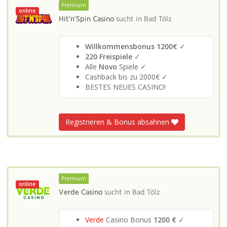
Premium
online
Hit’n’Spin Casino
sucht in
Bad Tölz
Willkommensbonus 1200€
✓
220 Freispiele
✓
Alle
Novo
Spiele ✓
Cashback bis zu 2000€ ✓
BESTES NEUES CASINO!
Registrieren & Bonus absahnen
Premium
online
Verde Casino
sucht in
Bad Tölz
Verde
Casino Bonus
1200 €
✓