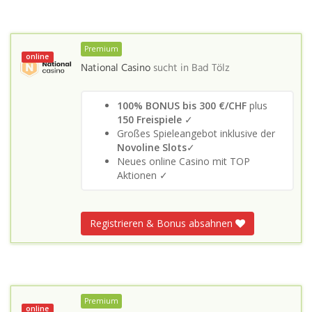
Premium
online
National Casino
sucht in
Bad Tölz
100% BONUS bis 300 €/CHF
plus
150 Freispiele
✓
Großes Spieleangebot inklusive der
Novoline Slots
✓
Neues online Casino mit TOP
Aktionen ✓
Registrieren & Bonus absahnen
Premium
online