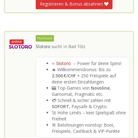
Registrieren & Bonus absahnen
Premium
online
Slotoro
sucht in
Bad Tölz
⭐
Slotoro
– Power für deine Spins!
🔥 Willkommensbonus: Bis zu
2.500 €/CHF
+ 250 Freispiele auf
deine ersten Einzahlungen
🎰 Top-Games von
Novoline
,
Gamomat, Pragmatic etc.
💳 Schnell & sicher zahlen mit
SOFORT
, Paysafe & Crypto.
🚀 Hohe Limits – kein Spielspaß ohne
Freiheit
🎯 Belohnungen nonstop: Boni,
Freispiele, Cashback & VIP-Punkte