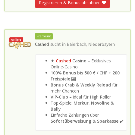
Registrieren & Bonus absahnen
Premium
online
Cashed
sucht in
Baierbach, Niederbayern
★
Cashed
Casino
– Exklusives
Online-Casino!
100% Bonus bis 500 €
/ CHF
+
200
Freispiele
🎰
Bonus Crab
&
Weekly Reload
für
mehr Chancen
VIP-Club
– ideal für High Roller
Top-Spiele:
Merkur
,
Novoline
&
Bally
Einfache Zahlungen über
Sofortüberweisung
&
Sparkasse
✔️