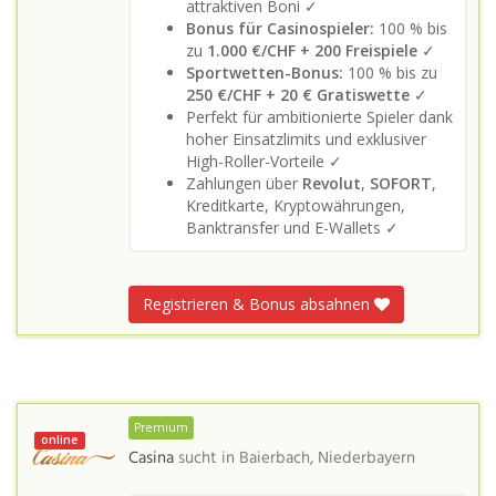
attraktiven Boni ✓
Bonus für Casinospieler:
100 % bis
zu
1.000 €/CHF + 200 Freispiele
✓
Sportwetten-Bonus:
100 % bis zu
250 €/CHF + 20 € Gratiswette
✓
Perfekt für ambitionierte Spieler dank
hoher Einsatzlimits und exklusiver
High-Roller-Vorteile ✓
Zahlungen über
Revolut
,
SOFORT
,
Kreditkarte, Kryptowährungen,
Banktransfer und E-Wallets ✓
Registrieren & Bonus absahnen
Premium
online
Casina
sucht in
Baierbach, Niederbayern