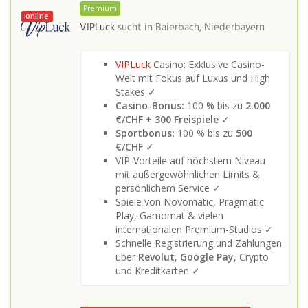
Premium
online
VIPLuck
sucht in
Baierbach, Niederbayern
VIPLuck
Casino: Exklusive Casino-
Welt mit Fokus auf Luxus und High
Stakes ✓
Casino-Bonus:
100 % bis zu
2.000
€/CHF + 300 Freispiele
✓
Sportbonus:
100 % bis zu
500
€/CHF
✓
VIP-Vorteile auf höchstem Niveau
mit außergewöhnlichen Limits &
persönlichem Service ✓
Spiele von Novomatic, Pragmatic
Play, Gamomat & vielen
internationalen Premium-Studios ✓
Schnelle Registrierung und Zahlungen
über
Revolut
,
Google Pay
, Crypto
und Kreditkarten ✓