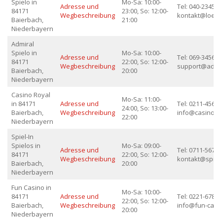
Spielo in
Mo-Sa: 10:00-
Adresse und
Tel: 040-234567
84171
23:00, So: 12:00-
Wegbeschreibung
kontakt@loew
Baierbach,
21:00
Niederbayern
Admiral
Spielo in
Mo-Sa: 10:00-
Adresse und
Tel: 069-345678
84171
22:00, So: 12:00-
Wegbeschreibung
support@admi
Baierbach,
20:00
Niederbayern
Casino Royal
Mo-Sa: 11:00-
in 84171
Adresse und
Tel: 0211-45678
24:00, So: 13:00-
Baierbach,
Wegbeschreibung
info@casino-r
22:00
Niederbayern
Spiel-In
Spielos in
Mo-Sa: 09:00-
Adresse und
Tel: 0711-56789
84171
22:00, So: 12:00-
Wegbeschreibung
kontakt@spiel-
Baierbach,
20:00
Niederbayern
Fun Casino in
Mo-Sa: 10:00-
84171
Adresse und
Tel: 0221-67890
22:00, So: 12:00-
Baierbach,
Wegbeschreibung
info@fun-casi
20:00
Niederbayern