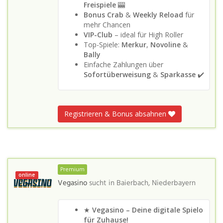
Freispiele
🎰
Bonus Crab
&
Weekly Reload
für
mehr Chancen
VIP-Club
– ideal für High Roller
Top-Spiele:
Merkur
,
Novoline
&
Bally
Einfache Zahlungen über
Sofortüberweisung
&
Sparkasse
✔️
Registrieren & Bonus absahnen
Premium
online
Vegasino
sucht in
Baierbach, Niederbayern
★
Vegasino – Deine digitale Spielo
für Zuhause!