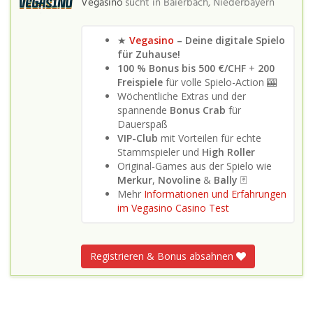
Vegasino
sucht in
Baierbach, Niederbayern
★
Vegasino
– Deine digitale Spielo
für Zuhause!
100 % Bonus bis 500 €/CHF
+
200
Freispiele
für volle Spielo-Action 🎰
Wöchentliche Extras und der
spannende
Bonus Crab
für
Dauerspaß
VIP-Club
mit Vorteilen für echte
Stammspieler und
High Roller
Original-Games aus der Spielo wie
Merkur
,
Novoline
&
Bally
🃏
Mehr
Informationen und Erfahrungen
im Vegasino Casino Test
Registrieren & Bonus absahnen