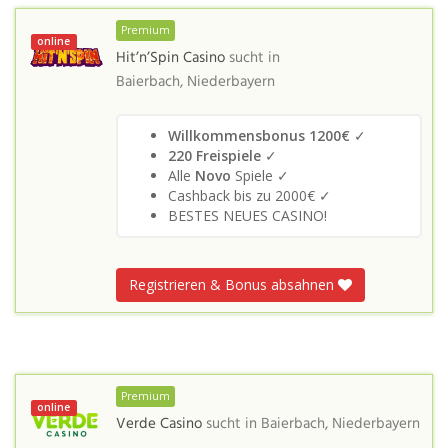
Premium
online
Hit’n’Spin Casino
sucht in
Baierbach, Niederbayern
Willkommensbonus 1200€
✓
220 Freispiele
✓
Alle
Novo
Spiele ✓
Cashback bis zu 2000€ ✓
BESTES NEUES CASINO!
Registrieren & Bonus absahnen
Premium
online
Verde Casino
sucht in
Baierbach, Niederbayern