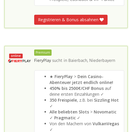
Registrieren & Bonus absahnen
Premium
online
FieryPlay
sucht in
Baierbach, Niederbayern
★
FieryPlay
>
Dein Casino-
Abenteuer jetzt endlich online!
450% bis 2500€/CHF Bonus
auf
deine ersten Einzahlungen ✓
350 Freispiele
, z.B. bei
Sizzling Hot
✓
Alle beliebten Slots
>
Novomatic
✓
Pragmatic
✓
Von den Machern von
VulkanVegas
✓