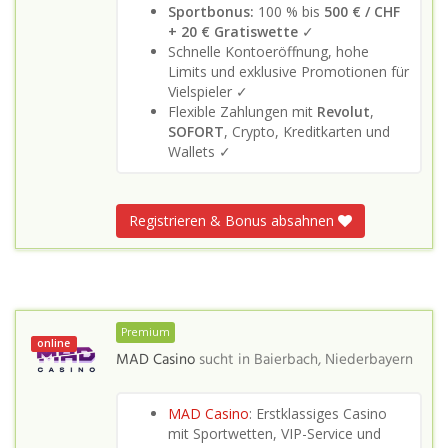
Sportbonus:
100 % bis
500 € / CHF
+ 20 € Gratiswette
✓
Schnelle Kontoeröffnung, hohe
Limits und exklusive Promotionen für
Vielspieler ✓
Flexible Zahlungen mit
Revolut
,
SOFORT
, Crypto, Kreditkarten und
Wallets ✓
Registrieren & Bonus absahnen
Premium
online
MAD Casino
sucht in
Baierbach, Niederbayern
MAD Casino
: Erstklassiges Casino
mit Sportwetten, VIP-Service und