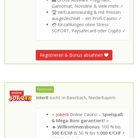
Gamomat, Novoline & viele mehr ✓
🏆 Vertrauenswürdig & mit Preisen
ausgezeichnet – ein Profi‑Casino ✓
💳 Einzahlungen ohne Stress:
SOFORT, Paysafecard oder Crypto ✓
Registrieren & Bonus absahnen
Premium
online
Joker8
sucht in
Baierbach, Niederbayern
⭐
Joker8
Online Casino
– Spielspaß
& Mega-Boni garantiert!
⭐
🔥
Willkommensbonus
: 100 % bis
500 €/CHF
& 50 % bis
1.000 €/CHF
+