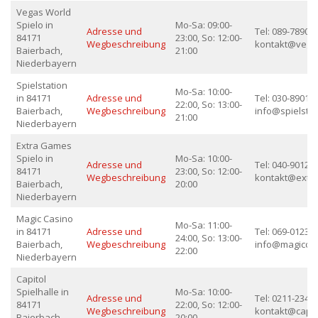
Vegas World
Spielo in
Mo-Sa: 09:00-
Adresse und
Tel: 089-789012
84171
23:00, So: 12:00-
Wegbeschreibung
kontakt@vega
Baierbach,
21:00
Niederbayern
Spielstation
Mo-Sa: 10:00-
in 84171
Adresse und
Tel: 030-890123
22:00, So: 13:00-
Baierbach,
Wegbeschreibung
info@spielstat
21:00
Niederbayern
Extra Games
Spielo in
Mo-Sa: 10:00-
Adresse und
Tel: 040-901234
84171
23:00, So: 12:00-
Wegbeschreibung
kontakt@extr
Baierbach,
20:00
Niederbayern
Magic Casino
Mo-Sa: 11:00-
in 84171
Adresse und
Tel: 069-012345
24:00, So: 13:00-
Baierbach,
Wegbeschreibung
info@magiccas
22:00
Niederbayern
Capitol
Spielhalle in
Mo-Sa: 10:00-
Adresse und
Tel: 0211-23456
84171
22:00, So: 12:00-
Wegbeschreibung
kontakt@capit
Baierbach,
20:00