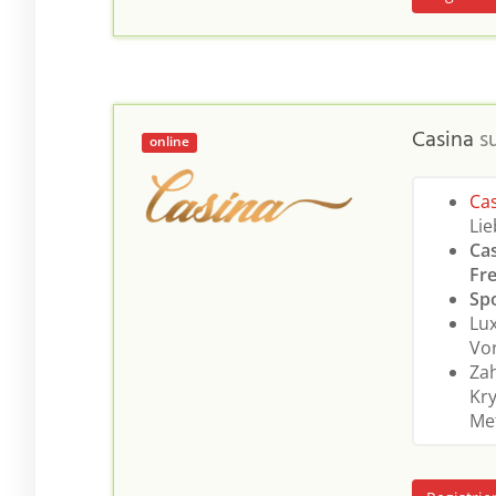
Casina
s
online
Ca
Li
Ca
Fre
Sp
Lu
Vor
Zah
Kr
Me