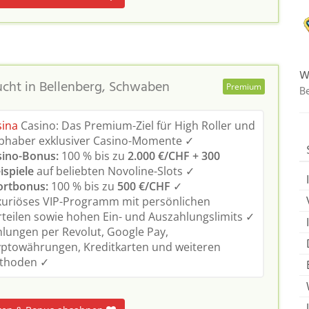
W
ucht in
Bellenberg, Schwaben
Premium
B
sina
Casino: Das Premium-Ziel für High Roller und
ebhaber exklusiver Casino-Momente ✓
sino-Bonus:
100 % bis zu
2.000 €/CHF + 300
ispiele
auf beliebten Novoline-Slots ✓
ortbonus:
100 % bis zu
500 €/CHF
✓
xuriöses VIP-Programm mit persönlichen
teilen sowie hohen Ein- und Auszahlungslimits ✓
lungen per Revolut, Google Pay,
yptowährungen, Kreditkarten und weiteren
thoden ✓