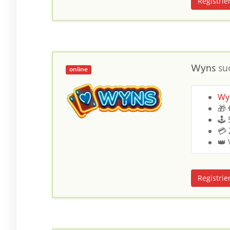
Registri
Wyns
su
online
Wy
🎁 
🕹️
💳 
👑 
Registri