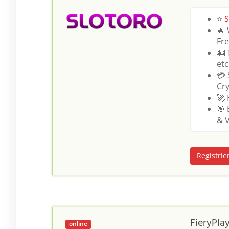
⭐
S
🔥
Fre
🎰
etc
💳 
Cry
🚀 
🎯 
& 
Registri
FieryPla
online