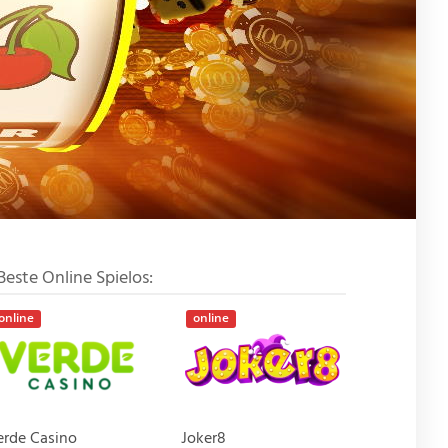
Beste Online Spielos:
online
online
erde Casino
Joker8