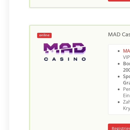
MAD Cas
online
MA
VIP
Bon
200
Sp
Gr
Per
Ein
Za
Kr
Registri