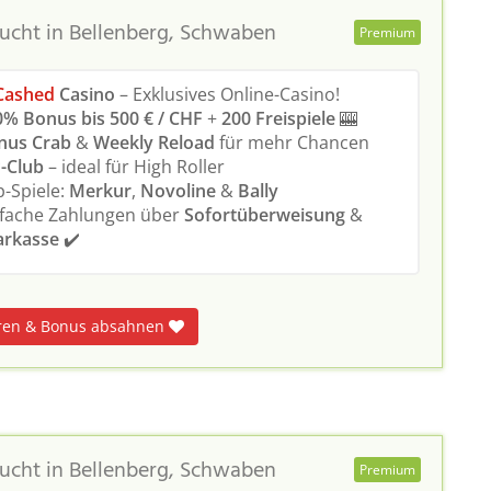
ucht in
Bellenberg, Schwaben
Premium
Cashed
Casino
– Exklusives Online-Casino!
0% Bonus bis 500 €
/ CHF
+
200 Freispiele
🎰
nus Crab
&
Weekly Reload
für mehr Chancen
-Club
– ideal für High Roller
-Spiele:
Merkur
,
Novoline
&
Bally
nfache Zahlungen über
Sofortüberweisung
&
arkasse
✔️
eren & Bonus absahnen
ucht in
Bellenberg, Schwaben
Premium