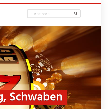
g, Schwaben