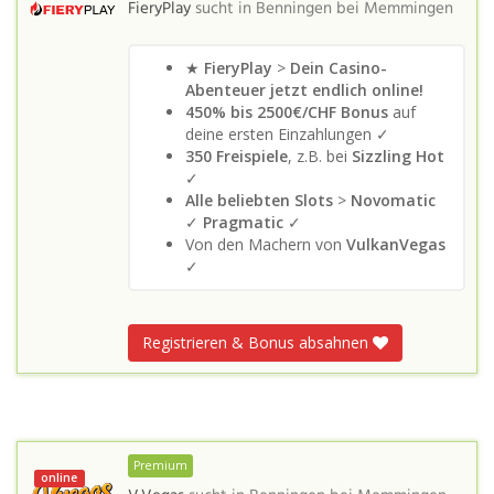
FieryPlay
sucht in
Benningen bei Memmingen
★
FieryPlay
>
Dein Casino-
Abenteuer jetzt endlich online!
450% bis 2500€/CHF Bonus
auf
deine ersten Einzahlungen ✓
350 Freispiele
, z.B. bei
Sizzling Hot
✓
Alle beliebten Slots
>
Novomatic
✓
Pragmatic
✓
Von den Machern von
VulkanVegas
✓
Registrieren & Bonus absahnen
Premium
online