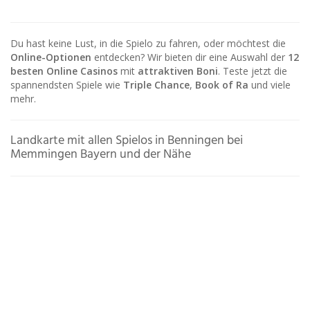
Du hast keine Lust, in die Spielo zu fahren, oder möchtest die
Online-Optionen
entdecken? Wir bieten dir eine Auswahl der
12
besten Online Casinos
mit
attraktiven Boni
. Teste jetzt die
spannendsten Spiele wie
Triple Chance
,
Book of Ra
und viele
mehr.
Landkarte mit allen Spielos in Benningen bei
Memmingen Bayern und der Nähe