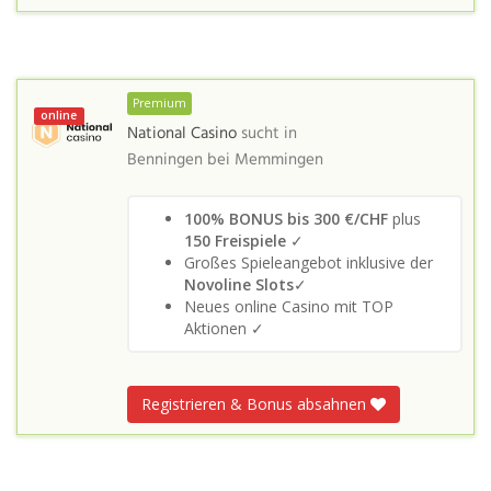
Premium
online
National Casino
sucht in
Benningen bei Memmingen
100% BONUS bis 300 €/CHF
plus
150 Freispiele
✓
Großes Spieleangebot inklusive der
Novoline Slots
✓
Neues online Casino mit TOP
Aktionen ✓
Registrieren & Bonus absahnen