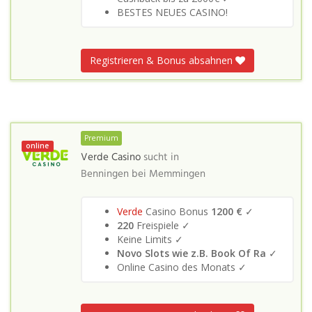
BESTES NEUES CASINO!
Registrieren & Bonus absahnen
Premium
online
Verde Casino
sucht in
Benningen bei Memmingen
Verde
Casino Bonus
1200 €
✓
220
Freispiele ✓
Keine Limits ✓
Novo Slots wie z.B. Book Of Ra
✓
Online Casino des Monats ✓