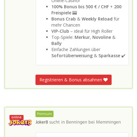
Online-Casino!
100% Bonus bis 500 €
/ CHF
+
200
Freispiele
🎰
Bonus Crab
&
Weekly Reload
für
mehr Chancen
VIP-Club
– ideal für High Roller
Top-Spiele:
Merkur
,
Novoline
&
Bally
Einfache Zahlungen über
Sofortüberweisung
&
Sparkasse
✔️
Registrieren & Bonus absahnen
Premium
online
Joker8
sucht in
Benningen bei Memmingen