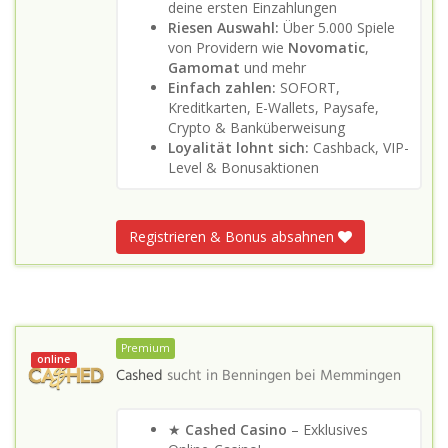
deine ersten Einzahlungen
Riesen Auswahl:
Über 5.000 Spiele
von Providern wie
Novomatic
,
Gamomat
und mehr
Einfach zahlen:
SOFORT,
Kreditkarten, E-Wallets, Paysafe,
Crypto & Banküberweisung
Loyalität lohnt sich:
Cashback, VIP-
Level & Bonusaktionen
Registrieren & Bonus absahnen
Premium
online
Cashed
sucht in
Benningen bei Memmingen
★
Cashed Casino
– Exklusives