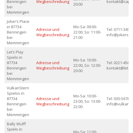
Benningen
Wegbeschreibung
kontakt@capit
20:00
bei
Memmingen
Joker’s Place
in 87734
Mo-Sa: 09:00-
Adresse und
Tel: 0711-34567
Benningen
22:00, So: 11:00-
Wegbeschreibung
info@jokerspl
bei
21:00
Memmingen
Let’s Play
Spielo in
Mo-Sa: 10:00-
87734
Adresse und
Tel: 0221-45678
22:00, So: 12:00-
Benningen
Wegbeschreibung
kontakt@letsp
20:00
bei
Memmingen
VulkanStern
Spielos in
Mo-Sa: 10:00-
87734
Adresse und
Tel: 030-567890
23:00, So: 13:00-
Benningen
Wegbeschreibung
info@vulkanst
22:00
bei
Memmingen
Bally Wulff
Spielo in
Mo-Sa: 11:00-