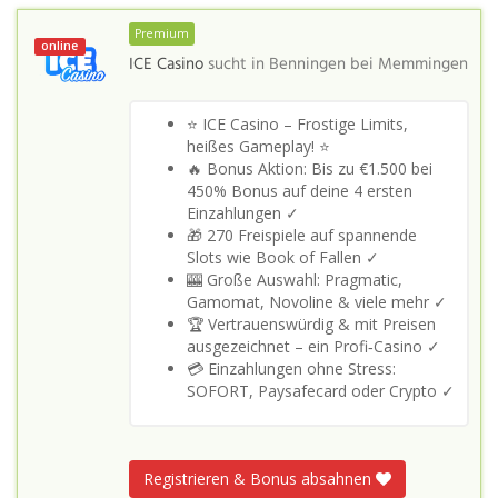
Premium
online
ICE Casino
sucht in
Benningen bei Memmingen
⭐ ICE Casino – Frostige Limits,
heißes Gameplay! ⭐
🔥 Bonus Aktion: Bis zu €1.500 bei
450% Bonus auf deine 4 ersten
Einzahlungen ✓
🎁 270 Freispiele auf spannende
Slots wie Book of Fallen ✓
🎰 Große Auswahl: Pragmatic,
Gamomat, Novoline & viele mehr ✓
🏆 Vertrauenswürdig & mit Preisen
ausgezeichnet – ein Profi‑Casino ✓
💳 Einzahlungen ohne Stress:
SOFORT, Paysafecard oder Crypto ✓
Registrieren & Bonus absahnen