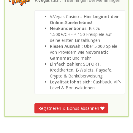
V.Vegas
sucht in
Benningen bei Memmingen
V.Vegas Casino
– Hier beginnt dein
Online-Spielerlebnis!
Neukundenbonus:
Bis zu
1.500 €/CHF + 150 Freispiele auf
deine ersten Einzahlungen
Riesen Auswahl:
Über 5.000 Spiele
von Providern wie
Novomatic
,
Gamomat
und mehr
Einfach zahlen:
SOFORT,
Kreditkarten, E-Wallets, Paysafe,
Crypto & Banküberweisung
Loyalität lohnt sich:
Cashback, VIP-
Level & Bonusaktionen
Registrieren & Bonus absahnen