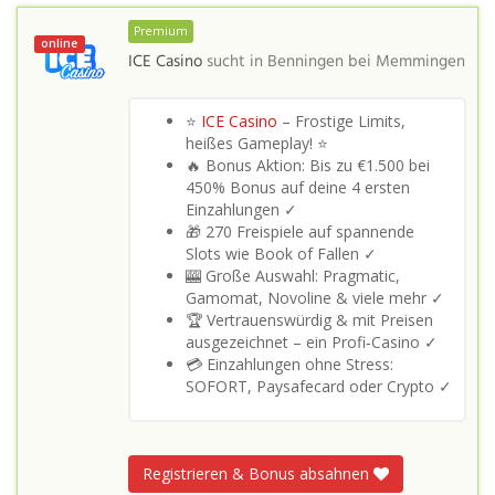
Premium
online
ICE Casino
sucht in
Benningen bei Memmingen
⭐
ICE Casino
– Frostige Limits,
heißes Gameplay! ⭐
🔥 Bonus Aktion: Bis zu €1.500 bei
450% Bonus auf deine 4 ersten
Einzahlungen ✓
🎁 270 Freispiele auf spannende
Slots wie Book of Fallen ✓
🎰 Große Auswahl: Pragmatic,
Gamomat, Novoline & viele mehr ✓
🏆 Vertrauenswürdig & mit Preisen
ausgezeichnet – ein Profi‑Casino ✓
💳 Einzahlungen ohne Stress:
SOFORT, Paysafecard oder Crypto ✓
Registrieren & Bonus absahnen