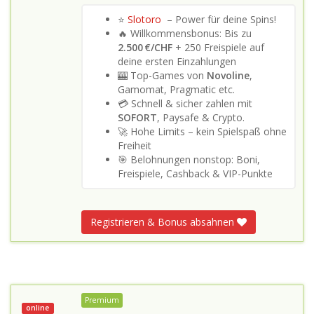
⭐
Slotoro
– Power für deine Spins!
🔥 Willkommensbonus: Bis zu
2.500 €/CHF
+ 250 Freispiele auf
deine ersten Einzahlungen
🎰 Top-Games von
Novoline
,
Gamomat, Pragmatic etc.
💳 Schnell & sicher zahlen mit
SOFORT
, Paysafe & Crypto.
🚀 Hohe Limits – kein Spielspaß ohne
Freiheit
🎯 Belohnungen nonstop: Boni,
Freispiele, Cashback & VIP-Punkte
Registrieren & Bonus absahnen
Premium
online