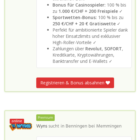
Bonus für Casinospieler:
100 % bis
zu
1.000 €/CHF + 200 Freispiele
✓
Sportwetten-Bonus:
100 % bis zu
250 €/CHF + 20 € Gratiswette
✓
Perfekt für ambitionierte Spieler dank
hoher Einsatzlimits und exklusiver
High-Roller-Vorteile ✓
Zahlungen über
Revolut
,
SOFORT
,
Kreditkarte, Kryptowährungen,
Banktransfer und E-Wallets ✓
Registrieren & Bonus absahnen
Premium
online
Wyns
sucht in
Benningen bei Memmingen