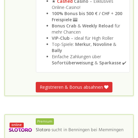
★
Cashed
Casino
– Exklusives
Online-Casino!
100% Bonus bis 500 €
/ CHF
+
200
Freispiele
🎰
Bonus Crab
&
Weekly Reload
für
mehr Chancen
VIP-Club
– ideal für High Roller
Top-Spiele:
Merkur
,
Novoline
&
Bally
Einfache Zahlungen über
Sofortüberweisung
&
Sparkasse
✔️
Registrieren & Bonus absahnen
Premium
online
Slotoro
sucht in
Benningen bei Memmingen