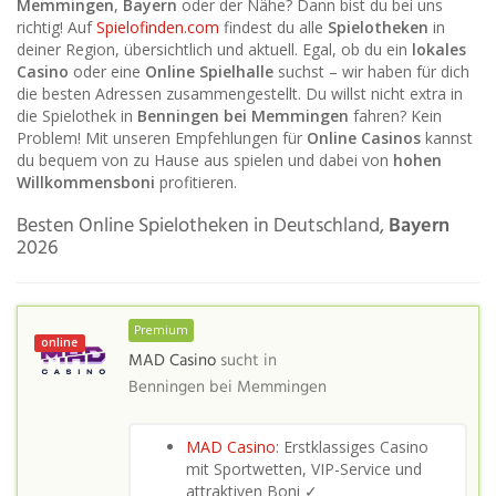
Memmingen
,
Bayern
oder der Nähe? Dann bist du bei uns
richtig! Auf
Spielofinden.com
findest du alle
Spielotheken
in
deiner Region, übersichtlich und aktuell. Egal, ob du ein
lokales
Casino
oder eine
Online Spielhalle
suchst – wir haben für dich
die besten Adressen zusammengestellt. Du willst nicht extra in
die Spielothek in
Benningen bei Memmingen
fahren? Kein
Problem! Mit unseren Empfehlungen für
Online Casinos
kannst
du bequem von zu Hause aus spielen und dabei von
hohen
Willkommensboni
profitieren.
Besten Online Spielotheken in Deutschland,
Bayern
2026
Premium
online
MAD Casino
sucht in
Benningen bei Memmingen
MAD Casino
: Erstklassiges Casino
mit Sportwetten, VIP-Service und
attraktiven Boni ✓