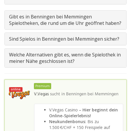
Gibt es in Benningen bei Memmingen
Spielotheken, die rund um die Uhr geöffnet haben?
Sind Spielos in Benningen bei Memmingen sicher?
Welche Alternativen gibt es, wenn die Spielothek in
meiner Nähe geschlossen ist?
Premium
online
V.Vegas
sucht in
Benningen bei Memmingen
V.Vegas Casino
– Hier beginnt dein
Online-Spielerlebnis!
Neukundenbonus:
Bis zu
1.500 €/CHF + 150 Freispiele auf