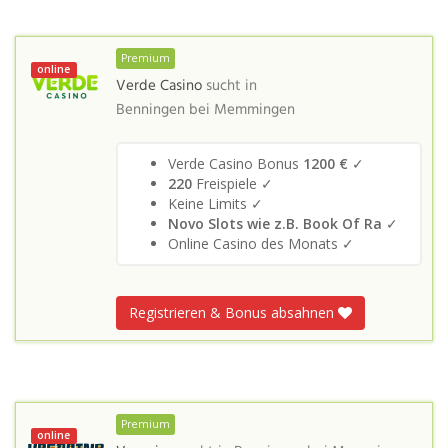
Premium
online
Verde Casino
sucht in
Benningen bei Memmingen
Verde Casino Bonus
1200 €
✓
220
Freispiele ✓
Keine Limits ✓
Novo Slots wie z.B. Book Of Ra
✓
Online Casino des Monats ✓
Registrieren & Bonus absahnen
Premium
online