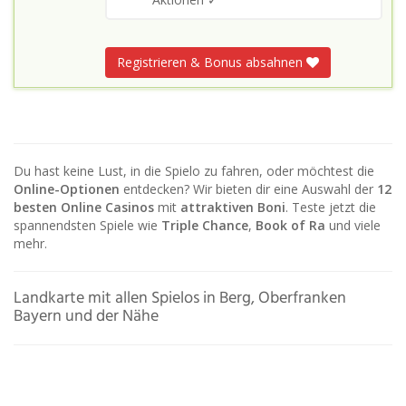
Registrieren & Bonus absahnen
Du hast keine Lust, in die Spielo zu fahren, oder möchtest die
Online-Optionen
entdecken? Wir bieten dir eine Auswahl der
12
besten Online Casinos
mit
attraktiven Boni
. Teste jetzt die
spannendsten Spiele wie
Triple Chance
,
Book of Ra
und viele
mehr.
Landkarte mit allen Spielos in Berg, Oberfranken
Bayern und der Nähe