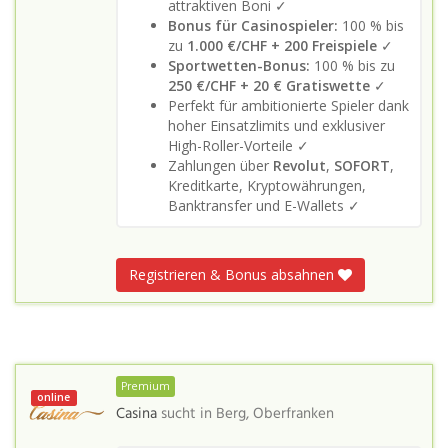
attraktiven Boni ✓
Bonus für Casinospieler:
100 % bis
zu
1.000 €/CHF + 200 Freispiele
✓
Sportwetten-Bonus:
100 % bis zu
250 €/CHF + 20 € Gratiswette
✓
Perfekt für ambitionierte Spieler dank
hoher Einsatzlimits und exklusiver
High-Roller-Vorteile ✓
Zahlungen über
Revolut
,
SOFORT
,
Kreditkarte, Kryptowährungen,
Banktransfer und E-Wallets ✓
Registrieren & Bonus absahnen
Premium
online
Casina
sucht in
Berg, Oberfranken