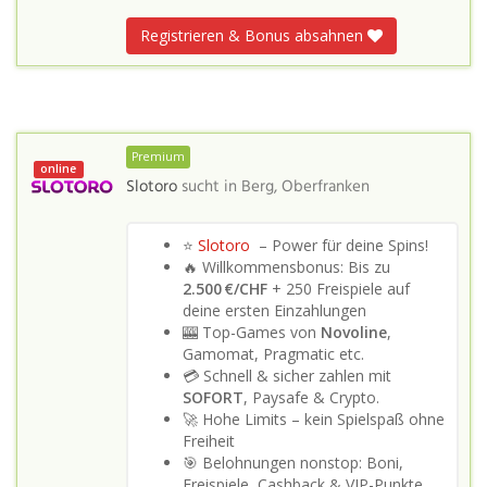
Registrieren & Bonus absahnen
Premium
online
Slotoro
sucht in
Berg, Oberfranken
⭐
Slotoro
– Power für deine Spins!
🔥 Willkommensbonus: Bis zu
2.500 €/CHF
+ 250 Freispiele auf
deine ersten Einzahlungen
🎰 Top-Games von
Novoline
,
Gamomat, Pragmatic etc.
💳 Schnell & sicher zahlen mit
SOFORT
, Paysafe & Crypto.
🚀 Hohe Limits – kein Spielspaß ohne
Freiheit
🎯 Belohnungen nonstop: Boni,
Freispiele, Cashback & VIP-Punkte