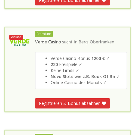
Registrieren & Bonus absahnen
Premium
online
Verde Casino
sucht in
Berg, Oberfranken
Verde Casino Bonus
1200 €
✓
220
Freispiele ✓
Keine Limits ✓
Novo Slots wie z.B. Book Of Ra
✓
Online Casino des Monats ✓
Registrieren & Bonus absahnen