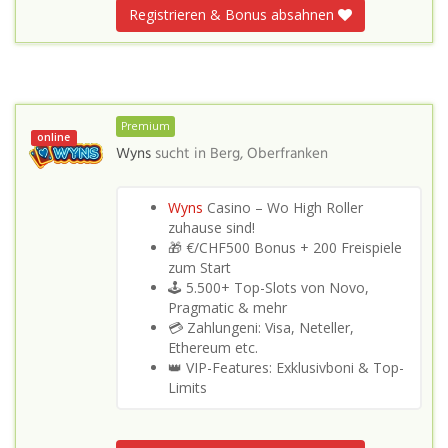
Registrieren & Bonus absahnen
Premium
online
Wyns
sucht in
Berg, Oberfranken
Wyns
Casino – Wo High Roller
zuhause sind!
🎁 €/CHF500 Bonus + 200 Freispiele
zum Start
🕹️ 5.500+ Top-Slots von Novo,
Pragmatic & mehr
💳 Zahlungeni: Visa, Neteller,
Ethereum etc.
👑 VIP-Features: Exklusivboni & Top-
Limits