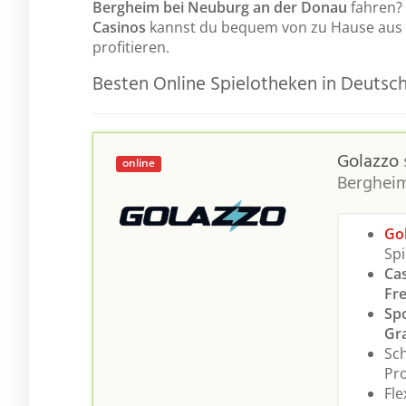
Bergheim bei Neuburg an der Donau
fahren?
Casinos
kannst du bequem von zu Hause aus 
profitieren.
Besten Online Spielotheken in Deutsc
Golazzo
online
Bergheim
Go
Spi
Ca
Fre
Sp
Gr
Sch
Pro
Fle