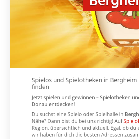
Berghe
Spielos und Spielotheken in Berghei
finden
Jetzt spielen und gewinnen – Spielotheken u
Donau entdecken!
Du suchst eine Spielo oder Spielhalle in
Bergh
Nähe? Dann bist du bei uns richtig! Auf
Spiel
Region, übersichtlich und aktuell. Egal, ob du 
wir haben für dich die besten Adressen zusamme