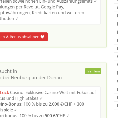
teilen sowie hohen Ein- und Auszahlungslimits ✓
lungen per Revolut, Google Pay,
yptowährungen, Kreditkarten und weiteren
thoden ✓
eren & Bonus absahnen
sucht in
Premium
 bei Neuburg an der Donau
PLuck
Casino: Exklusive Casino-Welt mit Fokus auf
xus und High Stakes ✓
sino-Bonus:
100 % bis zu
2.000 €/CHF + 300
ispiele
✓
ortbonus:
100 % bis zu
500 €/CHF
✓