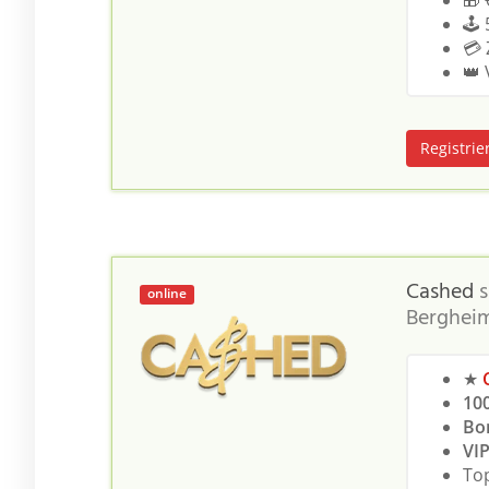
🎁 
🕹️
💳 
👑 
Registri
Cashed
s
online
Bergheim
★
10
Bo
VIP
Top