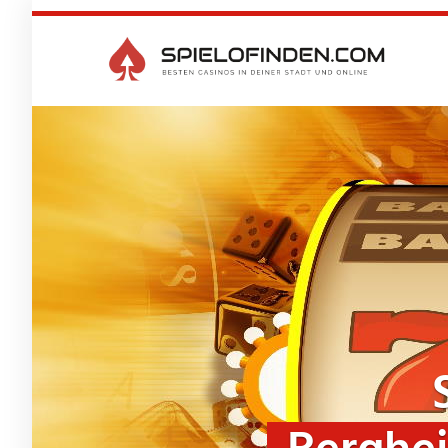
Skip
to
main
content