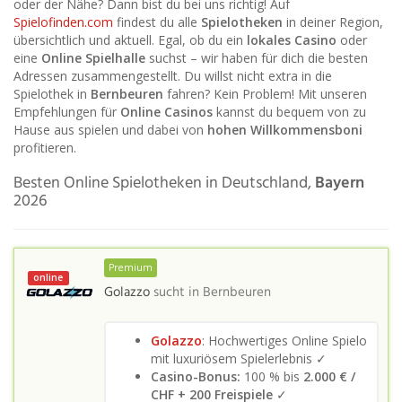
oder der Nähe? Dann bist du bei uns richtig! Auf
Spielofinden.com
findest du alle
Spielotheken
in deiner Region,
übersichtlich und aktuell. Egal, ob du ein
lokales Casino
oder
eine
Online Spielhalle
suchst – wir haben für dich die besten
Adressen zusammengestellt. Du willst nicht extra in die
Spielothek in
Bernbeuren
fahren? Kein Problem! Mit unseren
Empfehlungen für
Online Casinos
kannst du bequem von zu
Hause aus spielen und dabei von
hohen Willkommensboni
profitieren.
Besten Online Spielotheken in Deutschland,
Bayern
2026
Premium
online
Golazzo
sucht in
Bernbeuren
Golazzo
: Hochwertiges Online Spielo
mit luxuriösem Spielerlebnis ✓
Casino-Bonus:
100 % bis
2.000 € /
CHF + 200 Freispiele
✓