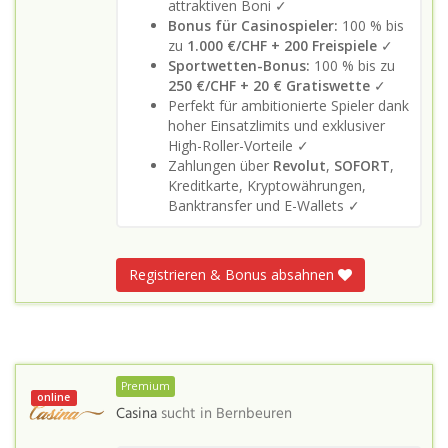
attraktiven Boni ✓
Bonus für Casinospieler:
100 % bis
zu
1.000 €/CHF + 200 Freispiele
✓
Sportwetten-Bonus:
100 % bis zu
250 €/CHF + 20 € Gratiswette
✓
Perfekt für ambitionierte Spieler dank
hoher Einsatzlimits und exklusiver
High-Roller-Vorteile ✓
Zahlungen über
Revolut
,
SOFORT
,
Kreditkarte, Kryptowährungen,
Banktransfer und E-Wallets ✓
Registrieren & Bonus absahnen
Premium
online
Casina
sucht in
Bernbeuren