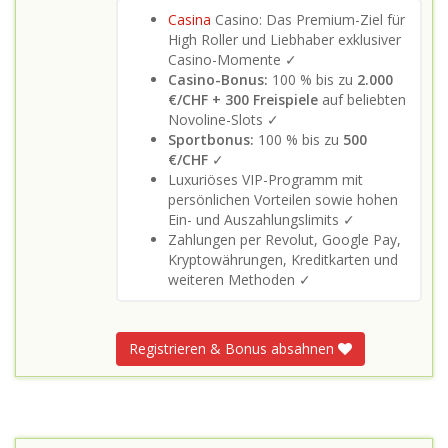
Casina
Casino: Das Premium-Ziel für
High Roller und Liebhaber exklusiver
Casino-Momente ✓
Casino-Bonus:
100 % bis zu
2.000
€/CHF + 300 Freispiele
auf beliebten
Novoline-Slots ✓
Sportbonus:
100 % bis zu
500
€/CHF
✓
Luxuriöses VIP-Programm mit
persönlichen Vorteilen sowie hohen
Ein- und Auszahlungslimits ✓
Zahlungen per Revolut, Google Pay,
Kryptowährungen, Kreditkarten und
weiteren Methoden ✓
Registrieren & Bonus absahnen