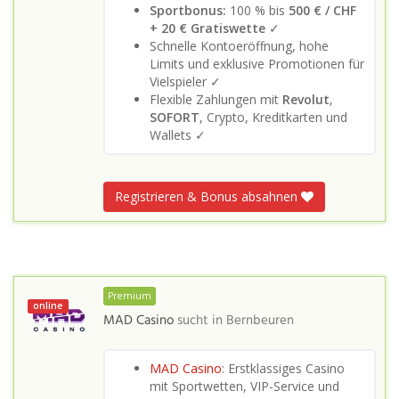
Sportbonus:
100 % bis
500 € / CHF
+ 20 € Gratiswette
✓
Schnelle Kontoeröffnung, hohe
Limits und exklusive Promotionen für
Vielspieler ✓
Flexible Zahlungen mit
Revolut
,
SOFORT
, Crypto, Kreditkarten und
Wallets ✓
Registrieren & Bonus absahnen
Premium
online
MAD Casino
sucht in
Bernbeuren
MAD Casino
: Erstklassiges Casino
mit Sportwetten, VIP-Service und