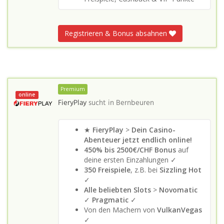
Registrieren & Bonus absahnen
Premium
online
FieryPlay
sucht in
Bernbeuren
★
FieryPlay
>
Dein Casino-
Abenteuer jetzt endlich online!
450% bis 2500€/CHF Bonus
auf
deine ersten Einzahlungen ✓
350 Freispiele
, z.B. bei
Sizzling Hot
✓
Alle beliebten Slots
>
Novomatic
✓
Pragmatic
✓
Von den Machern von
VulkanVegas
✓