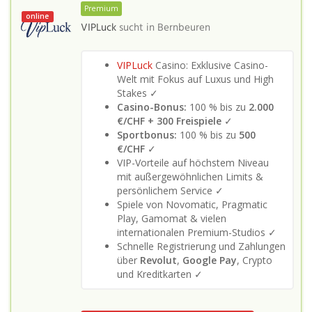
Premium
online
VIPLuck
sucht in
Bernbeuren
VIPLuck
Casino: Exklusive Casino-
Welt mit Fokus auf Luxus und High
Stakes ✓
Casino-Bonus:
100 % bis zu
2.000
€/CHF + 300 Freispiele
✓
Sportbonus:
100 % bis zu
500
€/CHF
✓
VIP-Vorteile auf höchstem Niveau
mit außergewöhnlichen Limits &
persönlichem Service ✓
Spiele von Novomatic, Pragmatic
Play, Gamomat & vielen
internationalen Premium-Studios ✓
Schnelle Registrierung und Zahlungen
über
Revolut
,
Google Pay
, Crypto
und Kreditkarten ✓