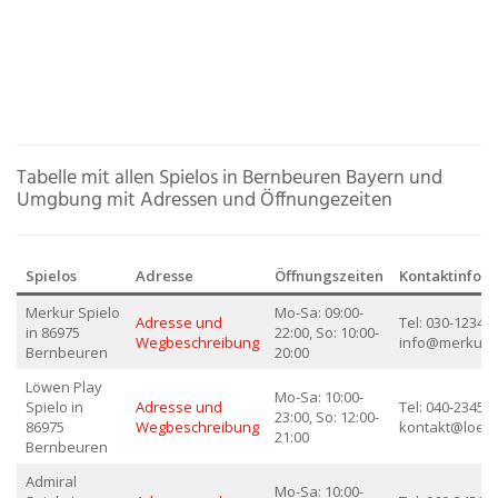
Tabelle mit allen Spielos in Bernbeuren Bayern und
Umgbung mit Adressen und Öffnungezeiten
Spielos
Adresse
Öffnungszeiten
Kontaktinfor
Merkur Spielo
Mo-Sa: 09:00-
Adresse und
Tel: 030-123456
in 86975
22:00, So: 10:00-
Wegbeschreibung
info@merkur.
Bernbeuren
20:00
Löwen Play
Mo-Sa: 10:00-
Spielo in
Adresse und
Tel: 040-234567
23:00, So: 12:00-
86975
Wegbeschreibung
kontakt@loew
21:00
Bernbeuren
Admiral
Mo-Sa: 10:00-