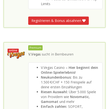
Limits
Registrieren & Bonus absahnen
Premium
online
V.Vegas
sucht in
Bernbeuren
V.Vegas Casino
– Hier beginnt dein
Online-Spielerlebnis!
Neukundenbonus:
Bis zu
1.500 €/CHF + 150 Freispiele auf
deine ersten Einzahlungen
Riesen Auswahl:
Über 5.000 Spiele
von Providern wie
Novomatic
,
Gamomat
und mehr
Einfach zahlen:
SOFORT,