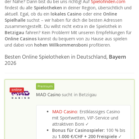
der Nähe? Dann bist du bei uns richtig! Auf
Spielofinden.com
findest du alle
Spielotheken
in deiner Region, übersichtlich und
aktuell. Egal, ob du ein
lokales Casino
oder eine
Online
Spielhalle
suchst – wir haben für dich die besten Adressen
zusammengestellt. Du willst nicht extra in die Spielothek in
Betzigau
fahren? Kein Problem! Mit unseren Empfehlungen für
Online Casinos
kannst du bequem von zu Hause aus spielen
und dabei von
hohen Willkommensboni
profitieren.
Besten Online Spielotheken in Deutschland,
Bayern
2026
Premium
online
MAD Casino
sucht in
Betzigau
MAD Casino
: Erstklassiges Casino
mit Sportwetten, VIP-Service und
attraktiven Boni ✓
Bonus für Casinospieler:
100 % bis
zu
1.000 €/CHF + 200 Freispiele
✓