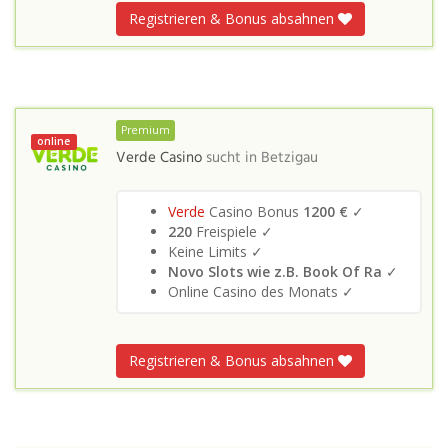
Registrieren & Bonus absahnen
Premium
online
Verde Casino
sucht in
Betzigau
Verde
Casino Bonus
1200 €
✓
220
Freispiele ✓
Keine Limits ✓
Novo Slots wie z.B. Book Of Ra
✓
Online Casino des Monats ✓
Registrieren & Bonus absahnen