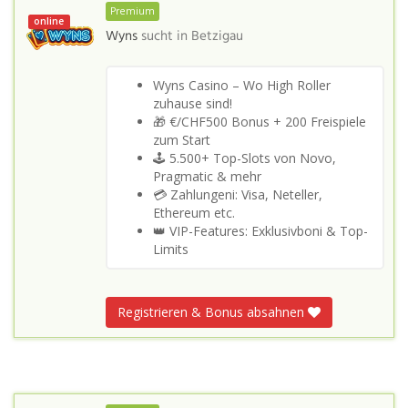
Premium
online
Wyns
sucht in
Betzigau
Wyns Casino – Wo High Roller
zuhause sind!
🎁 €/CHF500 Bonus + 200 Freispiele
zum Start
🕹️ 5.500+ Top-Slots von Novo,
Pragmatic & mehr
💳 Zahlungeni: Visa, Neteller,
Ethereum etc.
👑 VIP-Features: Exklusivboni & Top-
Limits
Registrieren & Bonus absahnen