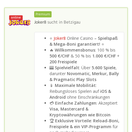
Premium
online
Joker8
sucht in
Betzigau
⭐
Joker8
Online Casino
– Spielspaß
& Mega-Boni garantiert!
⭐
🔥
Willkommensbonus
: 100 % bis
500 €/CHF
& 50 % bis
1.000 €/CHF
+
200 Freispiele
🎰
Spielvielfalt
: Über
5.600 Spiele
,
darunter
Novomatic, Merkur, Bally
& Pragmatic Play Slots
📱
Maximale Mobilität
:
Reibungsloses Spielen auf
iOS &
Android
ohne Einschränkungen
💳
Einfache Zahlungen
: Akzeptiert
Visa, Mastercard &
Kryptowährungen wie Bitcoin
🏆
Exklusive Vorteile
:
Reload-Boni,
Freispiele & ein VIP-Programm
für