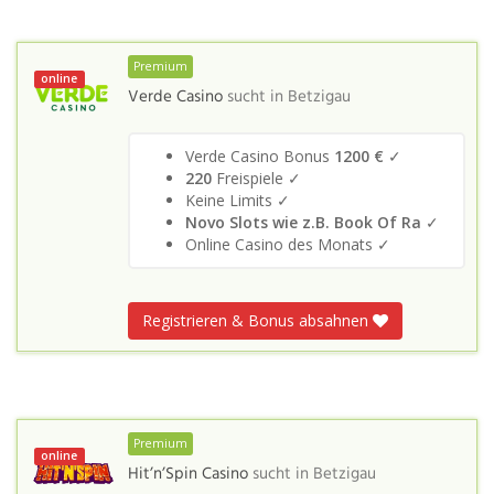
Premium
online
Verde Casino
sucht in
Betzigau
Verde Casino Bonus
1200 €
✓
220
Freispiele ✓
Keine Limits ✓
Novo Slots wie z.B. Book Of Ra
✓
Online Casino des Monats ✓
Registrieren & Bonus absahnen
Premium
online
Hit’n’Spin Casino
sucht in
Betzigau