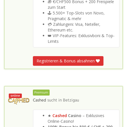
🎁 €/CHF500 Bonus + 200 Freispiele
zum Start
🕹️ 5.500+ Top-Slots von Novo,
Pragmatic & mehr
💳 Zahlungeni: Visa, Neteller,
Ethereum etc.
👑 VIP-Features: Exklusivboni & Top-
Limits
Registrieren & Bonus absahnen
Premium
online
Cashed
sucht in
Betzigau
★
Cashed
Casino
– Exklusives
Online-Casino!
100% Bonus bis 500 €
/ CHF
+
200