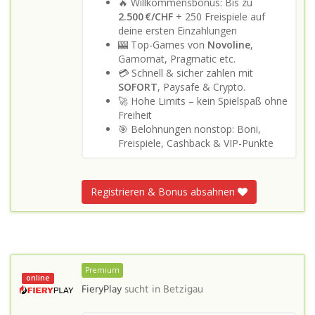
🔥 Willkommensbonus: Bis zu
2.500 €/CHF
+ 250 Freispiele auf
deine ersten Einzahlungen
🎰 Top-Games von
Novoline
,
Gamomat, Pragmatic etc.
💳 Schnell & sicher zahlen mit
SOFORT
, Paysafe & Crypto.
🚀 Hohe Limits – kein Spielspaß ohne
Freiheit
🎯 Belohnungen nonstop: Boni,
Freispiele, Cashback & VIP-Punkte
Registrieren & Bonus absahnen
Premium
online
FieryPlay
sucht in
Betzigau