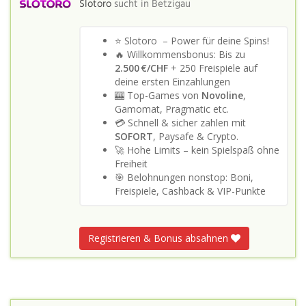
Slotoro
sucht in
Betzigau
⭐ Slotoro – Power für deine Spins!
🔥 Willkommensbonus: Bis zu
2.500 €/CHF
+ 250 Freispiele auf
deine ersten Einzahlungen
🎰 Top-Games von
Novoline
,
Gamomat, Pragmatic etc.
💳 Schnell & sicher zahlen mit
SOFORT
, Paysafe & Crypto.
🚀 Hohe Limits – kein Spielspaß ohne
Freiheit
🎯 Belohnungen nonstop: Boni,
Freispiele, Cashback & VIP-Punkte
Registrieren & Bonus absahnen