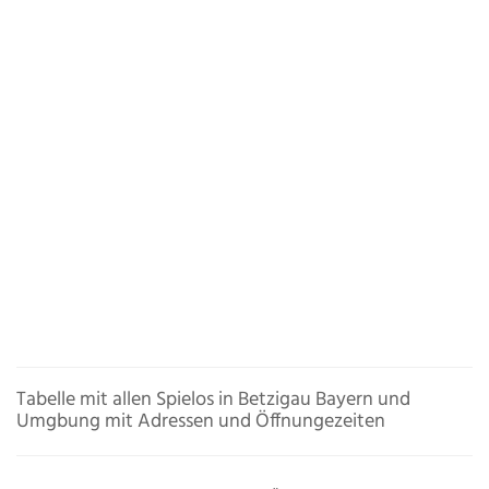
Tabelle mit allen Spielos in Betzigau Bayern und
Umgbung mit Adressen und Öffnungezeiten