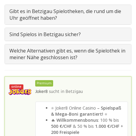
Gibt es in Betzigau Spielotheken, die rund um die
Uhr geöffnet haben?
Sind Spielos in Betzigau sicher?
Welche Alternativen gibt es, wenn die Spielothek in
meiner Nähe geschlossen ist?
Premium
online
Joker8
sucht in
Betzigau
⭐ Joker8 Online Casino
– Spielspaß
& Mega-Boni garantiert!
⭐
🔥
Willkommensbonus
: 100 % bis
500 €/CHF
& 50 % bis
1.000 €/CHF
+
200 Freispiele