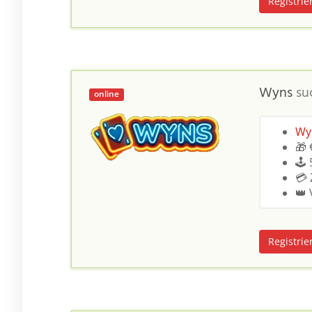
Registri
Wyns
su
online
Wy
🎁 
🕹️
💳 
👑 
Registri