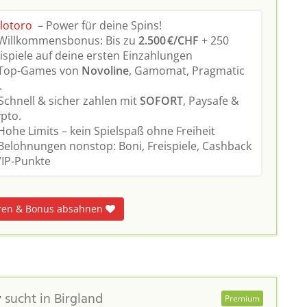
lotoro
– Power für deine Spins!
 Willkommensbonus: Bis zu
2.500 €/CHF
+ 250
ispiele auf deine ersten Einzahlungen
 Top-Games von
Novoline
, Gamomat, Pragmatic
.
Schnell & sicher zahlen mit
SOFORT
, Paysafe &
pto.
Hohe Limits – kein Spielspaß ohne Freiheit
Belohnungen nonstop: Boni, Freispiele, Cashback
VIP-Punkte
eren & Bonus absahnen
y
sucht in
Birgland
Premium