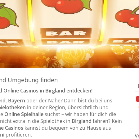
 und Umgebung finden
d Online Casinos in Birgland entdecken!
and
,
Bayern
oder der Nähe? Dann bist du bei uns
pielotheken
in deiner Region, übersichtlich und
ne
Online Spielhalle
suchst – wir haben für dich die
icht extra in die Spielothek in
Birgland
fahren? Kein
ne Casinos
kannst du bequem von zu Hause aus
ni
profitieren.
V