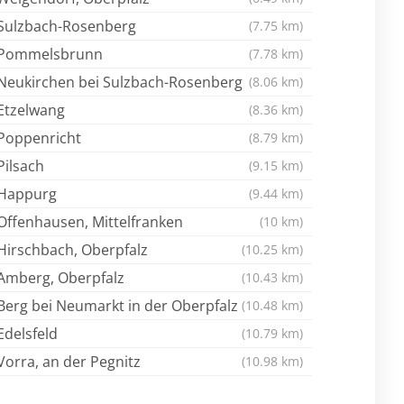
Sulzbach-Rosenberg
(7.75 km)
Pommelsbrunn
(7.78 km)
Neukirchen bei Sulzbach-Rosenberg
(8.06 km)
Etzelwang
(8.36 km)
Poppenricht
(8.79 km)
Pilsach
(9.15 km)
Happurg
(9.44 km)
Offenhausen, Mittelfranken
(10 km)
Hirschbach, Oberpfalz
(10.25 km)
Amberg, Oberpfalz
(10.43 km)
Berg bei Neumarkt in der Oberpfalz
(10.48 km)
Edelsfeld
(10.79 km)
Vorra, an der Pegnitz
(10.98 km)