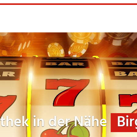
othek in der Nähe
Bir