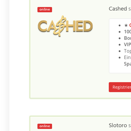
Cashed
s
online
★
10
Bo
VIP
Top
Ei
Sp
Registri
Slotoro
s
online