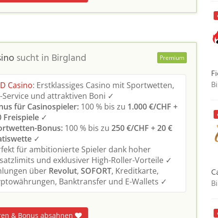
ino
sucht in
Birgland
Premium
Fi
B
D Casino
: Erstklassiges Casino mit Sportwetten,
-Service und attraktiven Boni ✓
us für Casinospieler:
100 % bis zu
1.000 €/CHF +
 Freispiele
✓
ortwetten-Bonus:
100 % bis zu
250 €/CHF + 20 €
atiswette
✓
fekt für ambitionierte Spieler dank hoher
satzlimits und exklusiver High-Roller-Vorteile ✓
hlungen über
Revolut
,
SOFORT
, Kreditkarte,
C
yptowährungen, Banktransfer und E-Wallets ✓
B
eren & Bonus absahnen