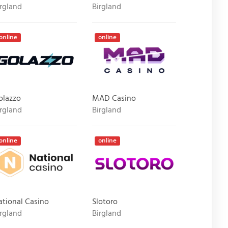
irgland
Birgland
online
online
olazzo
MAD Casino
irgland
Birgland
online
online
ational Casino
Slotoro
irgland
Birgland