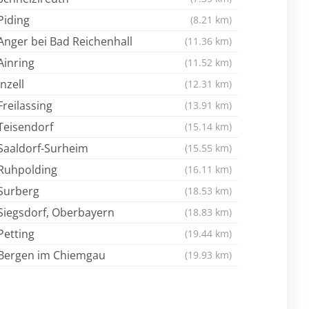
Piding
(8.21 km)
Anger bei Bad Reichenhall
(11.36 km)
Ainring
(11.52 km)
Inzell
(12.31 km)
Freilassing
(13.91 km)
Teisendorf
(15.14 km)
Saaldorf-Surheim
(15.55 km)
Ruhpolding
(16.11 km)
Surberg
(18.53 km)
Siegsdorf, Oberbayern
(18.83 km)
Petting
(19.44 km)
Bergen im Chiemgau
(19.93 km)