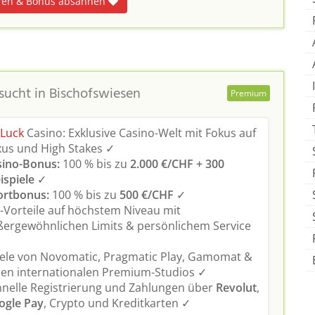
eren & Bonus absahnen
sucht in
Bischofswiesen
Premium
PLuck
Casino: Exklusive Casino-Welt mit Fokus auf
xus und High Stakes ✓
sino-Bonus:
100 % bis zu
2.000 €/CHF + 300
ispiele
✓
ortbonus:
100 % bis zu
500 €/CHF
✓
-Vorteile auf höchstem Niveau mit
ßergewöhnlichen Limits & persönlichem Service
iele von Novomatic, Pragmatic Play, Gamomat &
len internationalen Premium-Studios ✓
hnelle Registrierung und Zahlungen über
Revolut
,
ogle Pay
, Crypto und Kreditkarten ✓