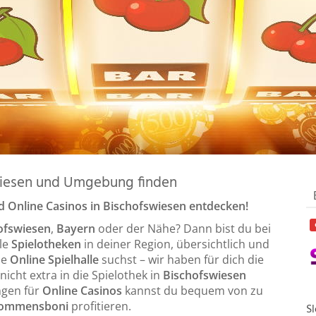
swiesen und Umgebung finden
d Online Casinos in Bischofswiesen entdecken!
ofswiesen
,
Bayern
oder der Nähe? Dann bist du bei
lle
Spielotheken
in deiner Region, übersichtlich und
ne
Online Spielhalle
suchst – wir haben für dich die
icht extra in die Spielothek in
Bischofswiesen
ngen für
Online Casinos
kannst du bequem von zu
kommensboni
profitieren.
S