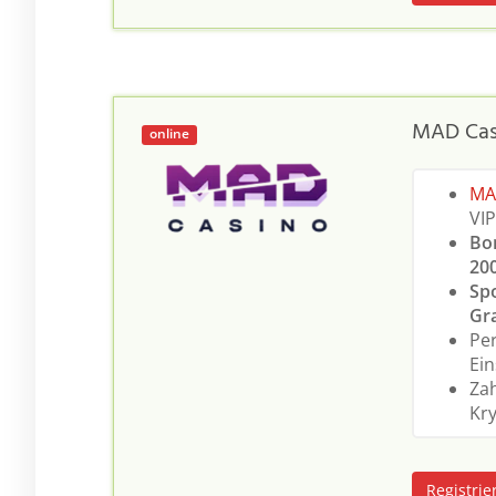
MAD Cas
online
MA
VIP
Bon
200
Sp
Gr
Per
Ein
Za
Kr
Registri