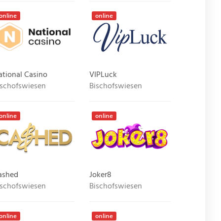
online
online
ational Casino
VIPLuck
ischofswiesen
Bischofswiesen
online
online
ashed
Joker8
ischofswiesen
Bischofswiesen
online
online