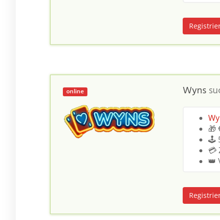
Registri
Wyns
su
online
Wy
🎁 
🕹️
💳 
👑 
Registri