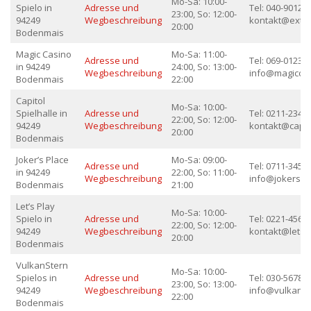
Mo-Sa: 10:00-
Spielo in
Adresse und
Tel: 040-901234
23:00, So: 12:00-
94249
Wegbeschreibung
kontakt@extr
20:00
Bodenmais
Magic Casino
Mo-Sa: 11:00-
Adresse und
Tel: 069-012345
in 94249
24:00, So: 13:00-
Wegbeschreibung
info@magiccas
Bodenmais
22:00
Capitol
Mo-Sa: 10:00-
Spielhalle in
Adresse und
Tel: 0211-23456
22:00, So: 12:00-
94249
Wegbeschreibung
kontakt@capit
20:00
Bodenmais
Joker’s Place
Mo-Sa: 09:00-
Adresse und
Tel: 0711-34567
in 94249
22:00, So: 11:00-
Wegbeschreibung
info@jokerspl
Bodenmais
21:00
Let’s Play
Mo-Sa: 10:00-
Spielo in
Adresse und
Tel: 0221-45678
22:00, So: 12:00-
94249
Wegbeschreibung
kontakt@letsp
20:00
Bodenmais
VulkanStern
Mo-Sa: 10:00-
Spielos in
Adresse und
Tel: 030-567890
23:00, So: 13:00-
94249
Wegbeschreibung
info@vulkanst
22:00
Bodenmais