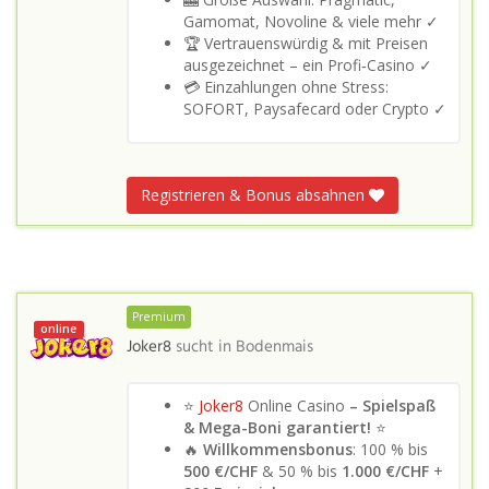
Gamomat, Novoline & viele mehr ✓
🏆 Vertrauenswürdig & mit Preisen
ausgezeichnet – ein Profi‑Casino ✓
💳 Einzahlungen ohne Stress:
SOFORT, Paysafecard oder Crypto ✓
Registrieren & Bonus absahnen
Premium
online
Joker8
sucht in
Bodenmais
⭐
Joker8
Online Casino
– Spielspaß
& Mega-Boni garantiert!
⭐
🔥
Willkommensbonus
: 100 % bis
500 €/CHF
& 50 % bis
1.000 €/CHF
+