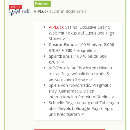
Premium
online
VIPLuck
sucht in
Bodenmais
VIPLuck
Casino: Exklusive Casino-
Welt mit Fokus auf Luxus und High
Stakes ✓
Casino-Bonus:
100 % bis zu
2.000
€/CHF + 300 Freispiele
✓
Sportbonus:
100 % bis zu
500
€/CHF
✓
VIP-Vorteile auf höchstem Niveau
mit außergewöhnlichen Limits &
persönlichem Service ✓
Spiele von Novomatic, Pragmatic
Play, Gamomat & vielen
internationalen Premium-Studios ✓
Schnelle Registrierung und Zahlungen
über
Revolut
,
Google Pay
, Crypto
und Kreditkarten ✓