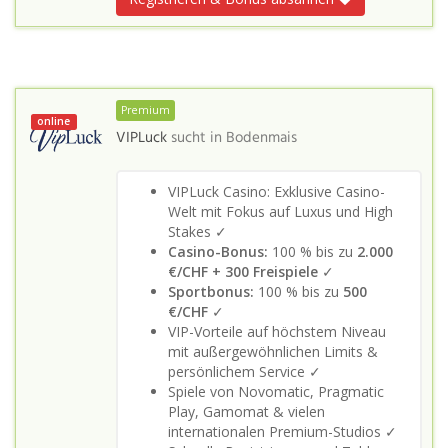
Premium
online
VIPLuck
sucht in
Bodenmais
VIPLuck Casino: Exklusive Casino-
Welt mit Fokus auf Luxus und High
Stakes ✓
Casino-Bonus:
100 % bis zu
2.000
€/CHF + 300 Freispiele
✓
Sportbonus:
100 % bis zu
500
€/CHF
✓
VIP-Vorteile auf höchstem Niveau
mit außergewöhnlichen Limits &
persönlichem Service ✓
Spiele von Novomatic, Pragmatic
Play, Gamomat & vielen
internationalen Premium-Studios ✓