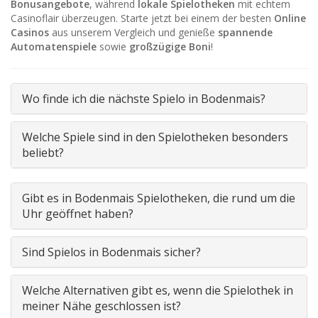
Bonusangebote
, während
lokale Spielotheken
mit echtem
Casinoflair überzeugen. Starte jetzt bei einem der besten
Online
Casinos
aus unserem Vergleich und genieße
spannende
Automatenspiele
sowie
großzügige Boni
!
Wo finde ich die nächste Spielo in Bodenmais?
Welche Spiele sind in den Spielotheken besonders
beliebt?
Gibt es in Bodenmais Spielotheken, die rund um die
Uhr geöffnet haben?
Sind Spielos in Bodenmais sicher?
Welche Alternativen gibt es, wenn die Spielothek in
meiner Nähe geschlossen ist?