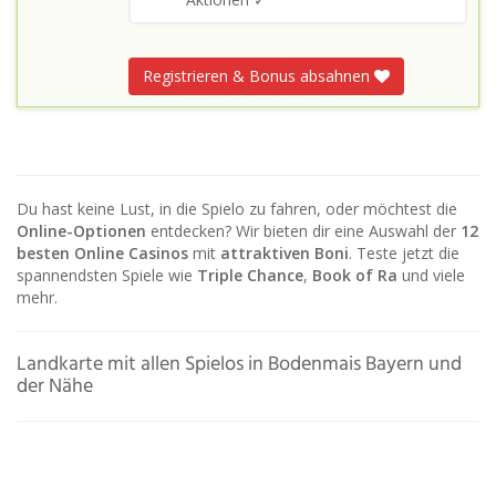
Registrieren & Bonus absahnen
Du hast keine Lust, in die Spielo zu fahren, oder möchtest die
Online-Optionen
entdecken? Wir bieten dir eine Auswahl der
12
besten Online Casinos
mit
attraktiven Boni
. Teste jetzt die
spannendsten Spiele wie
Triple Chance
,
Book of Ra
und viele
mehr.
Landkarte mit allen Spielos in Bodenmais Bayern und
der Nähe