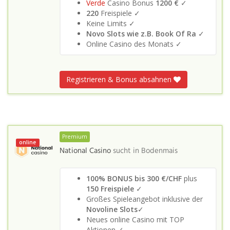
Verde
Casino Bonus
1200 €
✓
220
Freispiele ✓
Keine Limits ✓
Novo Slots wie z.B. Book Of Ra
✓
Online Casino des Monats ✓
Registrieren & Bonus absahnen
Premium
online
National Casino
sucht in
Bodenmais
100% BONUS bis 300 €/CHF
plus
150 Freispiele
✓
Großes Spieleangebot inklusive der
Novoline Slots
✓
Neues online Casino mit TOP
Aktionen ✓