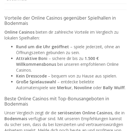
Vorteile der Online Casinos gegenüber Spielhallen in
Bodenmais
Online Casinos
bieten dir zahlreiche Vorteile im Vergleich zu
lokalen Spielhallen:
Rund um die Uhr geöffnet
– spiele jederzeit, ohne an
Öffnungszeiten gebunden zu sein.
Attraktive Boni
– sichere dir bis zu
1.500 €
Willkommensbonus
bei unseren empfohlenen Online
Casinos.
Kein Dresscode
– bequem von zu Hause aus spielen.
Große Spielauswahl
– entdecke beliebte
Automatenspiele wie
Merkur
,
Novoline
oder
Bally Wulff
.
Beste Online Casinos mit Top-Bonusangeboten in
Bodenmais
Unser Vergleich zeigt dir die
seriösesten Online Casinos
, die in
Bodenmais
verfügbar sind. Mit unseren Empfehlungen kannst
du sicher sein, dass du bei lizenzierten und vertrauenswürdigen
Anbietern spielst. Melde dich noch heute an und profitiere von