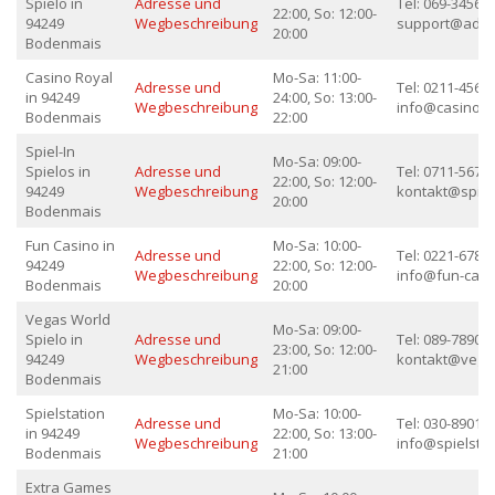
Spielo in
Adresse und
Tel: 069-345678
22:00, So: 12:00-
94249
Wegbeschreibung
support@admi
20:00
Bodenmais
Casino Royal
Mo-Sa: 11:00-
Adresse und
Tel: 0211-45678
in 94249
24:00, So: 13:00-
Wegbeschreibung
info@casino-r
Bodenmais
22:00
Spiel-In
Mo-Sa: 09:00-
Spielos in
Adresse und
Tel: 0711-56789
22:00, So: 12:00-
94249
Wegbeschreibung
kontakt@spiel-
20:00
Bodenmais
Fun Casino in
Mo-Sa: 10:00-
Adresse und
Tel: 0221-67890
94249
22:00, So: 12:00-
Wegbeschreibung
info@fun-casi
Bodenmais
20:00
Vegas World
Mo-Sa: 09:00-
Spielo in
Adresse und
Tel: 089-789012
23:00, So: 12:00-
94249
Wegbeschreibung
kontakt@vega
21:00
Bodenmais
Spielstation
Mo-Sa: 10:00-
Adresse und
Tel: 030-890123
in 94249
22:00, So: 13:00-
Wegbeschreibung
info@spielstat
Bodenmais
21:00
Extra Games