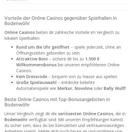
Vorteile der Online Casinos gegenüber Spielhallen in
Bodenwöhr
Online Casinos
bieten dir zahlreiche Vorteile im Vergleich zu
lokalen Spielhallen:
Rund um die Uhr geöffnet
– spiele jederzeit, ohne an
Öffnungszeiten gebunden zu sein.
Attraktive Boni
– sichere dir bis zu
1.500 €
Willkommensbonus
bei unseren empfohlenen Online
Casinos.
Kein Dresscode
– bequem von zu Hause aus spielen.
Große Spielauswahl
– entdecke beliebte
Automatenspiele wie
Merkur
,
Novoline
oder
Bally Wulff
.
Beste Online Casinos mit Top-Bonusangeboten in
Bodenwöhr
Unser Vergleich zeigt dir die
seriösesten Online Casinos
, die in
Bodenwöhr
verfügbar sind. Mit unseren Empfehlungen kannst
du sicher sein, dass du bei lizenzierten und vertrauenswürdigen
Anbietern spielst. Melde dich noch heute an und profitiere von