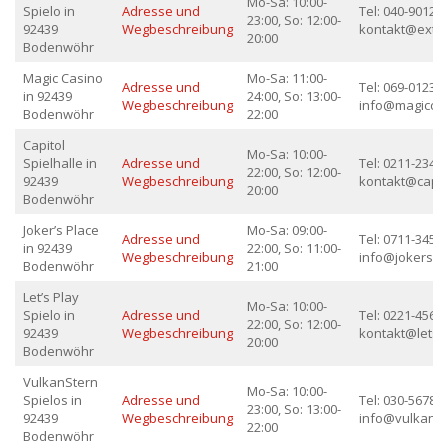
Mo-Sa: 10:00-
Spielo in
Adresse und
Tel: 040-901234
23:00, So: 12:00-
92439
Wegbeschreibung
kontakt@extr
20:00
Bodenwöhr
Magic Casino
Mo-Sa: 11:00-
Adresse und
Tel: 069-012345
in 92439
24:00, So: 13:00-
Wegbeschreibung
info@magiccas
Bodenwöhr
22:00
Capitol
Mo-Sa: 10:00-
Spielhalle in
Adresse und
Tel: 0211-23456
22:00, So: 12:00-
92439
Wegbeschreibung
kontakt@capit
20:00
Bodenwöhr
Joker’s Place
Mo-Sa: 09:00-
Adresse und
Tel: 0711-34567
in 92439
22:00, So: 11:00-
Wegbeschreibung
info@jokerspl
Bodenwöhr
21:00
Let’s Play
Mo-Sa: 10:00-
Spielo in
Adresse und
Tel: 0221-45678
22:00, So: 12:00-
92439
Wegbeschreibung
kontakt@letsp
20:00
Bodenwöhr
VulkanStern
Mo-Sa: 10:00-
Spielos in
Adresse und
Tel: 030-567890
23:00, So: 13:00-
92439
Wegbeschreibung
info@vulkanst
22:00
Bodenwöhr