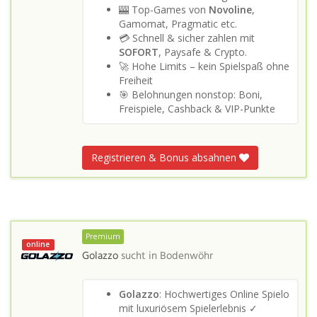
🎰 Top-Games von
Novoline
,
Gamomat, Pragmatic etc.
💳 Schnell & sicher zahlen mit
SOFORT
, Paysafe & Crypto.
🚀 Hohe Limits – kein Spielspaß ohne
Freiheit
🎯 Belohnungen nonstop: Boni,
Freispiele, Cashback & VIP-Punkte
Registrieren & Bonus absahnen
Premium
online
Golazzo
sucht in
Bodenwöhr
Golazzo
: Hochwertiges Online Spielo
mit luxuriösem Spielerlebnis ✓