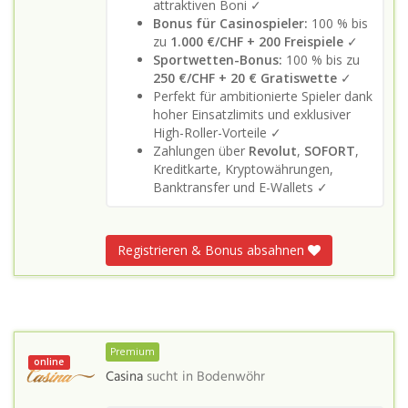
attraktiven Boni ✓
Bonus für Casinospieler:
100 % bis
zu
1.000 €/CHF + 200 Freispiele
✓
Sportwetten-Bonus:
100 % bis zu
250 €/CHF + 20 € Gratiswette
✓
Perfekt für ambitionierte Spieler dank
hoher Einsatzlimits und exklusiver
High-Roller-Vorteile ✓
Zahlungen über
Revolut
,
SOFORT
,
Kreditkarte, Kryptowährungen,
Banktransfer und E-Wallets ✓
Registrieren & Bonus absahnen
Premium
online
Casina
sucht in
Bodenwöhr