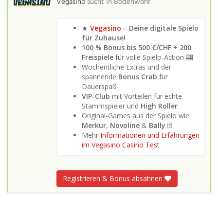
Vegasino
sucht in
Bodenwöhr
★
Vegasino
– Deine digitale Spielo
für Zuhause!
100 % Bonus bis 500 €/CHF
+
200
Freispiele
für volle Spielo-Action 🎰
Wöchentliche Extras und der
spannende
Bonus Crab
für
Dauerspaß
VIP-Club
mit Vorteilen für echte
Stammspieler und
High Roller
Original-Games aus der Spielo wie
Merkur
,
Novoline
&
Bally
🃏
Mehr
Informationen und Erfahrungen
im Vegasino Casino Test
Registrieren & Bonus absahnen