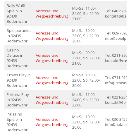
Bally Wulff
Mo-Sa: 11:00-
Spielo in
Adresse und
Tel: 040-678901
24:00, So: 12:00-
92439
Wegbeschreibung
kontakt@bally
21:00
Bodenwöhr
Spielparadies
Mo-Sa: 10:00-
Adresse und
Tel: 069-789012
in 92439
22:00, So: 12:00-
Wegbeschreibung
info@spielpar
Bodenwöhr
20:00
Casino
Mo-Sa: 09:00-
Deluxe in
Adresse und
Tel: 0211-89012
23:00, So: 12:00-
92439
Wegbeschreibung
kontakt@casi
21:00
Bodenwöhr
Crown Play in
Mo-Sa: 10:00-
Adresse und
Tel: 0711-01234
92439
22:00, So: 12:00-
Wegbeschreibung
info@crownpl
Bodenwöhr
20:00
Fortuna Play
Mo-Sa: 11:00-
Adresse und
Tel: 0221-23456
in 92439
24:00, So: 13:00-
Wegbeschreibung
kontakt@fortu
Bodenwöhr
22:00
Palasino
Mo-Sa: 10:00-
Spielo in
Adresse und
Tel: 030-345678
22:00, So: 12:00-
92439
Wegbeschreibung
info@palasino
20:00
Bodenwöhr