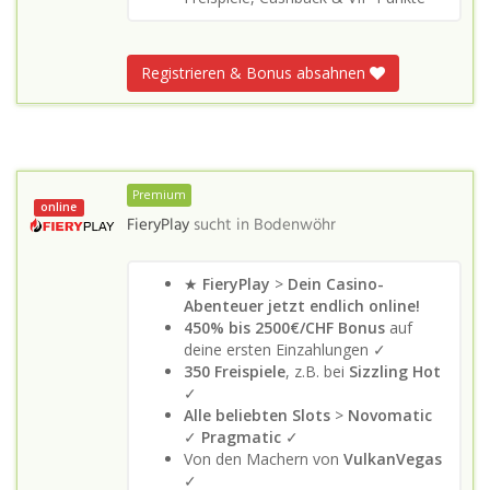
Registrieren & Bonus absahnen
Premium
online
FieryPlay
sucht in
Bodenwöhr
★
FieryPlay
>
Dein Casino-
Abenteuer jetzt endlich online!
450% bis 2500€/CHF Bonus
auf
deine ersten Einzahlungen ✓
350 Freispiele
, z.B. bei
Sizzling Hot
✓
Alle beliebten Slots
>
Novomatic
✓
Pragmatic
✓
Von den Machern von
VulkanVegas
✓