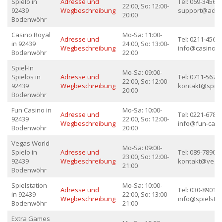
Spielo in
Adresse und
Tel: 069-345678
22:00, So: 12:00-
92439
Wegbeschreibung
support@admi
20:00
Bodenwöhr
Casino Royal
Mo-Sa: 11:00-
Adresse und
Tel: 0211-45678
in 92439
24:00, So: 13:00-
Wegbeschreibung
info@casino-r
Bodenwöhr
22:00
Spiel-In
Mo-Sa: 09:00-
Spielos in
Adresse und
Tel: 0711-56789
22:00, So: 12:00-
92439
Wegbeschreibung
kontakt@spiel-
20:00
Bodenwöhr
Fun Casino in
Mo-Sa: 10:00-
Adresse und
Tel: 0221-67890
92439
22:00, So: 12:00-
Wegbeschreibung
info@fun-casi
Bodenwöhr
20:00
Vegas World
Mo-Sa: 09:00-
Spielo in
Adresse und
Tel: 089-789012
23:00, So: 12:00-
92439
Wegbeschreibung
kontakt@vega
21:00
Bodenwöhr
Spielstation
Mo-Sa: 10:00-
Adresse und
Tel: 030-890123
in 92439
22:00, So: 13:00-
Wegbeschreibung
info@spielstat
Bodenwöhr
21:00
Extra Games