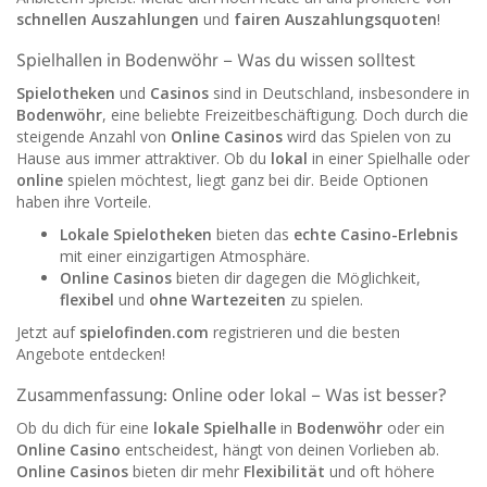
schnellen Auszahlungen
und
fairen Auszahlungsquoten
!
Spielhallen in Bodenwöhr – Was du wissen solltest
Spielotheken
und
Casinos
sind in Deutschland, insbesondere in
Bodenwöhr
, eine beliebte Freizeitbeschäftigung. Doch durch die
steigende Anzahl von
Online Casinos
wird das Spielen von zu
Hause aus immer attraktiver. Ob du
lokal
in einer Spielhalle oder
online
spielen möchtest, liegt ganz bei dir. Beide Optionen
haben ihre Vorteile.
Lokale Spielotheken
bieten das
echte Casino-Erlebnis
mit einer einzigartigen Atmosphäre.
Online Casinos
bieten dir dagegen die Möglichkeit,
flexibel
und
ohne Wartezeiten
zu spielen.
Jetzt auf
spielofinden.com
registrieren und die besten
Angebote entdecken!
Zusammenfassung: Online oder lokal – Was ist besser?
Ob du dich für eine
lokale Spielhalle
in
Bodenwöhr
oder ein
Online Casino
entscheidest, hängt von deinen Vorlieben ab.
Online Casinos
bieten dir mehr
Flexibilität
und oft höhere