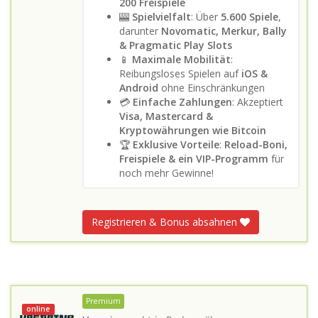
200 Freispiele
🎰
Spielvielfalt
: Über
5.600 Spiele
,
darunter
Novomatic, Merkur, Bally
& Pragmatic Play Slots
📱
Maximale Mobilität
:
Reibungsloses Spielen auf
iOS &
Android
ohne Einschränkungen
💳
Einfache Zahlungen
: Akzeptiert
Visa, Mastercard &
Kryptowährungen wie Bitcoin
🏆
Exklusive Vorteile
:
Reload-Boni,
Freispiele & ein VIP-Programm
für
noch mehr Gewinne!
Registrieren & Bonus absahnen
Premium
online