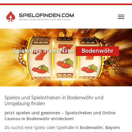
Skip
to
main
Toggl
content
navig
Spielothek in der Nähe
Bodenwöhr
Spielos und Spielotheken in Bodenwöhr und
Umgebung finden
Jetzt spielen und gewinnen – Spielotheken und Online
Casinos in Bodenwöhr entdecken!
Du suchst eine Spielo oder Spielhalle in
Bodenwöhr
,
Bayern