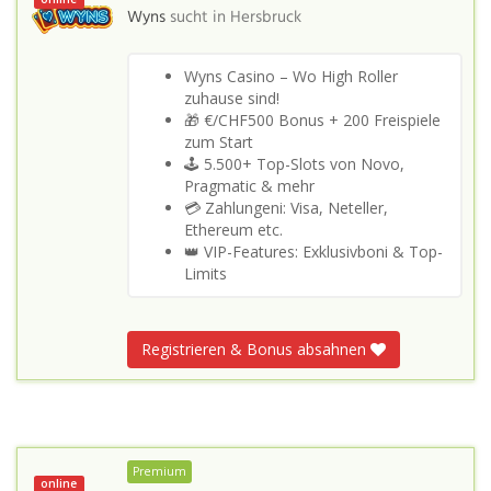
Wyns
sucht in
Hersbruck
Wyns Casino – Wo High Roller
zuhause sind!
🎁 €/CHF500 Bonus + 200 Freispiele
zum Start
🕹️ 5.500+ Top-Slots von Novo,
Pragmatic & mehr
💳 Zahlungeni: Visa, Neteller,
Ethereum etc.
👑 VIP-Features: Exklusivboni & Top-
Limits
Registrieren & Bonus absahnen
Premium
online