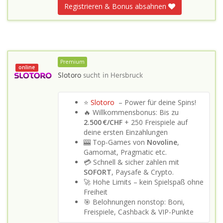
Registrieren & Bonus absahnen
Premium
online
Slotoro
sucht in
Hersbruck
⭐
Slotoro
– Power für deine Spins!
🔥 Willkommensbonus: Bis zu
2.500 €/CHF
+ 250 Freispiele auf
deine ersten Einzahlungen
🎰 Top-Games von
Novoline
,
Gamomat, Pragmatic etc.
💳 Schnell & sicher zahlen mit
SOFORT
, Paysafe & Crypto.
🚀 Hohe Limits – kein Spielspaß ohne
Freiheit
🎯 Belohnungen nonstop: Boni,
Freispiele, Cashback & VIP-Punkte