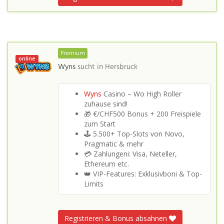
Premium
online
Wyns
sucht in
Hersbruck
Wyns
Casino – Wo High Roller
zuhause sind!
🎁 €/CHF500 Bonus + 200 Freispiele
zum Start
🕹️ 5.500+ Top-Slots von Novo,
Pragmatic & mehr
💳 Zahlungeni: Visa, Neteller,
Ethereum etc.
👑 VIP-Features: Exklusivboni & Top-
Limits
Registrieren & Bonus absahnen