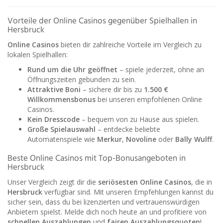
Vorteile der Online Casinos gegenüber Spielhallen in
Hersbruck
Online Casinos
bieten dir zahlreiche Vorteile im Vergleich zu
lokalen Spielhallen:
Rund um die Uhr geöffnet
– spiele jederzeit, ohne an
Öffnungszeiten gebunden zu sein.
Attraktive Boni
– sichere dir bis zu
1.500 €
Willkommensbonus
bei unseren empfohlenen Online
Casinos.
Kein Dresscode
– bequem von zu Hause aus spielen.
Große Spielauswahl
– entdecke beliebte
Automatenspiele wie
Merkur
,
Novoline
oder
Bally Wulff
.
Beste Online Casinos mit Top-Bonusangeboten in
Hersbruck
Unser Vergleich zeigt dir die
seriösesten Online Casinos
, die in
Hersbruck
verfügbar sind. Mit unseren Empfehlungen kannst du
sicher sein, dass du bei lizenzierten und vertrauenswürdigen
Anbietern spielst. Melde dich noch heute an und profitiere von
schnellen Auszahlungen
und
fairen Auszahlungsquoten
!