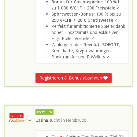
Bonus für Casinospieler:
100 % bis
zu
1.000 €/CHF + 200 Freispiele
✓
Sportwetten-Bonus:
100 % bis zu
250 €/CHF + 20 € Gratiswette
✓
Perfekt für ambitionierte Spieler dank
hoher Einsatzlimits und exklusiver
High-Roller-Vorteile ✓
Zahlungen über
Revolut
,
SOFORT
,
Kreditkarte, Kryptowährungen,
Banktransfer und E-Wallets ✓
Registrieren & Bonus absahnen
Premium
online
Casina
sucht in
Hersbruck
Casina
Casino: Das Premium-Ziel für