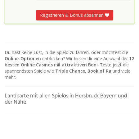
Registrieren & Bonus absahnen
Du hast keine Lust, in die Spielo zu fahren, oder möchtest die
Online-Optionen
entdecken? Wir bieten dir eine Auswahl der
12
besten Online Casinos
mit
attraktiven Boni
. Teste jetzt die
spannendsten Spiele wie
Triple Chance
,
Book of Ra
und viele
mehr.
Landkarte mit allen Spielos in Hersbruck Bayern und
der Nähe