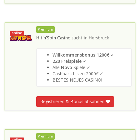
Premium
online
Hit’n’Spin Casino
sucht in
Hersbruck
Willkommensbonus 1200€
✓
220 Freispiele
✓
Alle
Novo
Spiele ✓
Cashback bis zu 2000€ ✓
BESTES NEUES CASINO!
Registrieren & Bonus absahnen
Premium
online