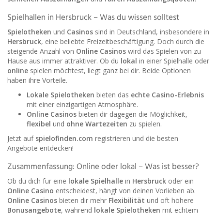
Spielhallen in Hersbruck – Was du wissen solltest
Spielotheken
und
Casinos
sind in Deutschland, insbesondere in
Hersbruck
, eine beliebte Freizeitbeschäftigung. Doch durch die
steigende Anzahl von
Online Casinos
wird das Spielen von zu
Hause aus immer attraktiver. Ob du
lokal
in einer Spielhalle oder
online
spielen möchtest, liegt ganz bei dir. Beide Optionen
haben ihre Vorteile.
Lokale Spielotheken
bieten das
echte Casino-Erlebnis
mit einer einzigartigen Atmosphäre.
Online Casinos
bieten dir dagegen die Möglichkeit,
flexibel
und
ohne Wartezeiten
zu spielen.
Jetzt auf
spielofinden.com
registrieren und die besten
Angebote entdecken!
Zusammenfassung: Online oder lokal – Was ist besser?
Ob du dich für eine
lokale Spielhalle
in
Hersbruck
oder ein
Online Casino
entscheidest, hängt von deinen Vorlieben ab.
Online Casinos
bieten dir mehr
Flexibilität
und oft höhere
Bonusangebote
, während
lokale Spielotheken
mit echtem