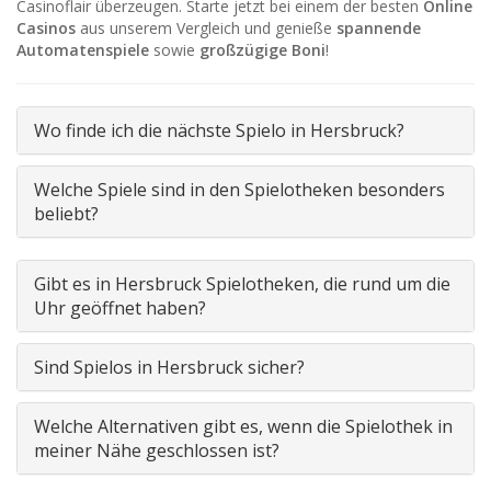
Casinoflair überzeugen. Starte jetzt bei einem der besten
Online
Casinos
aus unserem Vergleich und genieße
spannende
Automatenspiele
sowie
großzügige Boni
!
Wo finde ich die nächste Spielo in Hersbruck?
Welche Spiele sind in den Spielotheken besonders
beliebt?
Gibt es in Hersbruck Spielotheken, die rund um die
Uhr geöffnet haben?
Sind Spielos in Hersbruck sicher?
Welche Alternativen gibt es, wenn die Spielothek in
meiner Nähe geschlossen ist?