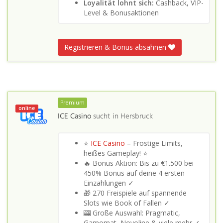
Loyalität lohnt sich:
Cashback, VIP-
Level & Bonusaktionen
Registrieren & Bonus absahnen
Premium
online
ICE Casino
sucht in
Hersbruck
⭐
ICE Casino
– Frostige Limits,
heißes Gameplay! ⭐
🔥 Bonus Aktion: Bis zu €1.500 bei
450% Bonus auf deine 4 ersten
Einzahlungen ✓
🎁 270 Freispiele auf spannende
Slots wie Book of Fallen ✓
🎰 Große Auswahl: Pragmatic,
Gamomat, Novoline & viele mehr ✓