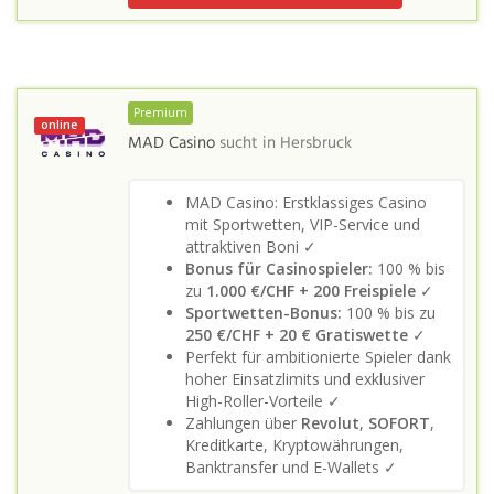
Premium
online
MAD Casino
sucht in
Hersbruck
MAD Casino: Erstklassiges Casino
mit Sportwetten, VIP-Service und
attraktiven Boni ✓
Bonus für Casinospieler:
100 % bis
zu
1.000 €/CHF + 200 Freispiele
✓
Sportwetten-Bonus:
100 % bis zu
250 €/CHF + 20 € Gratiswette
✓
Perfekt für ambitionierte Spieler dank
hoher Einsatzlimits und exklusiver
High-Roller-Vorteile ✓
Zahlungen über
Revolut
,
SOFORT
,
Kreditkarte, Kryptowährungen,
Banktransfer und E-Wallets ✓