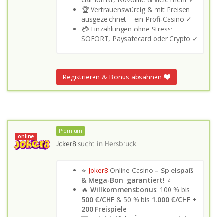
🏆 Vertrauenswürdig & mit Preisen
ausgezeichnet – ein Profi‑Casino ✓
💳 Einzahlungen ohne Stress:
SOFORT, Paysafecard oder Crypto ✓
Registrieren & Bonus absahnen
Premium
online
Joker8
sucht in
Hersbruck
⭐
Joker8
Online Casino
– Spielspaß
& Mega-Boni garantiert!
⭐
🔥
Willkommensbonus
: 100 % bis
500 €/CHF
& 50 % bis
1.000 €/CHF
+
200 Freispiele