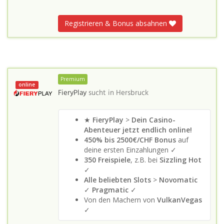
Registrieren & Bonus absahnen
Premium
online
FieryPlay
sucht in
Hersbruck
★
FieryPlay
>
Dein Casino-
Abenteuer jetzt endlich online!
450% bis 2500€/CHF Bonus
auf
deine ersten Einzahlungen ✓
350 Freispiele
, z.B. bei
Sizzling Hot
✓
Alle beliebten Slots
>
Novomatic
✓
Pragmatic
✓
Von den Machern von
VulkanVegas
✓