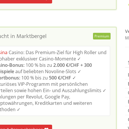
V
ucht in
Marktbergel
Premium
M
sina
Casino: Das Premium-Ziel für High Roller und
ebhaber exklusiver Casino-Momente ✓
sino-Bonus:
100 % bis zu
2.000 €/CHF + 300
ispiele
auf beliebten Novoline-Slots ✓
ortbonus:
100 % bis zu
500 €/CHF
✓
xuriöses VIP-Programm mit persönlichen
teilen sowie hohen Ein- und Auszahlungslimits ✓
lungen per Revolut, Google Pay,
yptowährungen, Kreditkarten und weiteren
thoden ✓