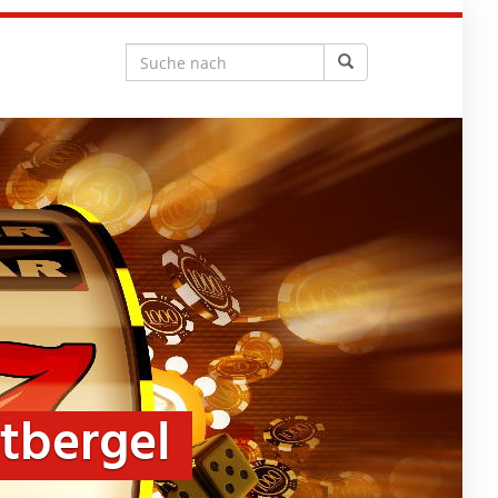
tbergel