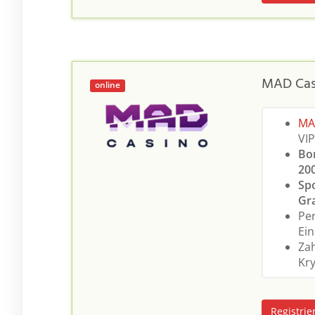
MAD Cas
online
MA
VIP
Bon
200
Sp
Gr
Per
Ein
Za
Kr
Registri