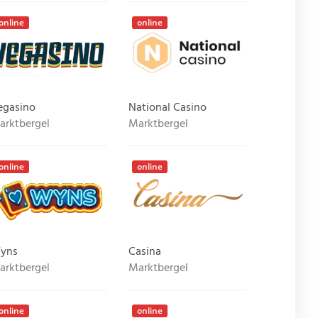
online
online
egasino
National Casino
arktbergel
Marktbergel
online
online
yns
Casina
arktbergel
Marktbergel
online
online