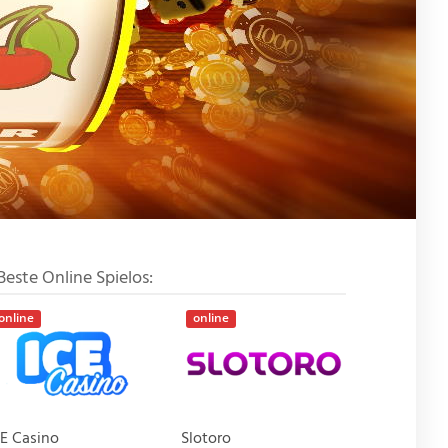
Beste Online Spielos:
online
online
CE Casino
Slotoro