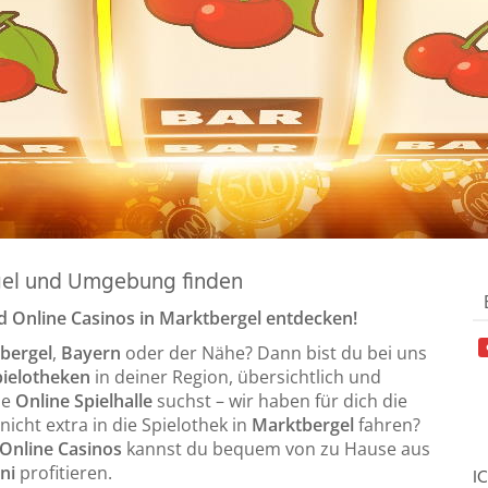
rgel und Umgebung finden
d Online Casinos in Marktbergel entdecken!
bergel
,
Bayern
oder der Nähe? Dann bist du bei uns
pielotheken
in deiner Region, übersichtlich und
ne
Online Spielhalle
suchst – wir haben für dich die
icht extra in die Spielothek in
Marktbergel
fahren?
Online Casinos
kannst du bequem von zu Hause aus
ni
profitieren.
I