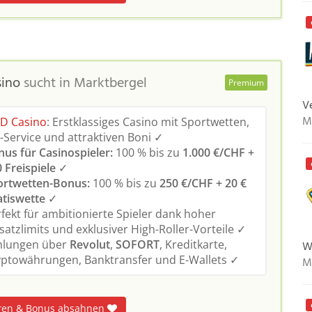
ino
sucht in
Marktbergel
Premium
V
M
D Casino
: Erstklassiges Casino mit Sportwetten,
-Service und attraktiven Boni ✓
us für Casinospieler:
100 % bis zu
1.000 €/CHF +
 Freispiele
✓
ortwetten-Bonus:
100 % bis zu
250 €/CHF + 20 €
atiswette
✓
fekt für ambitionierte Spieler dank hoher
satzlimits und exklusiver High-Roller-Vorteile ✓
hlungen über
Revolut
,
SOFORT
, Kreditkarte,
W
yptowährungen, Banktransfer und E-Wallets ✓
M
eren & Bonus absahnen