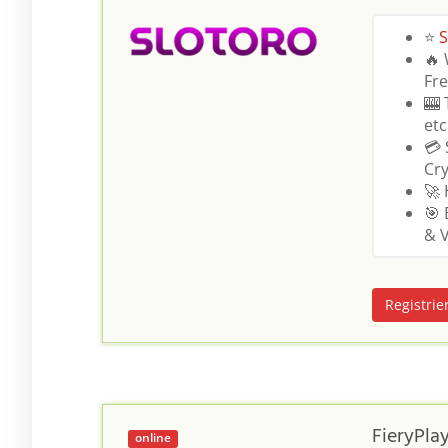
⭐
S
🔥
Fre
🎰
etc
💳 
Cry
🚀 
🎯 
& 
Registri
FieryPla
online