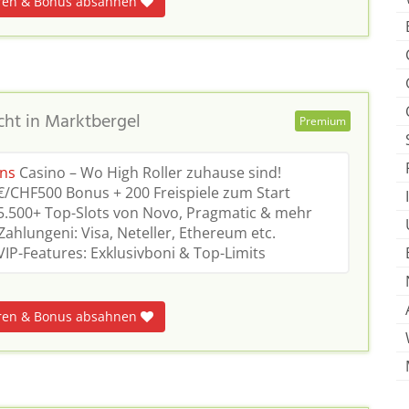
eren & Bonus absahnen
cht in
Marktbergel
Premium
ns
Casino – Wo High Roller zuhause sind!
€/CHF500 Bonus + 200 Freispiele zum Start
 5.500+ Top-Slots von Novo, Pragmatic & mehr
Zahlungeni: Visa, Neteller, Ethereum etc.
VIP-Features: Exklusivboni & Top-Limits
eren & Bonus absahnen