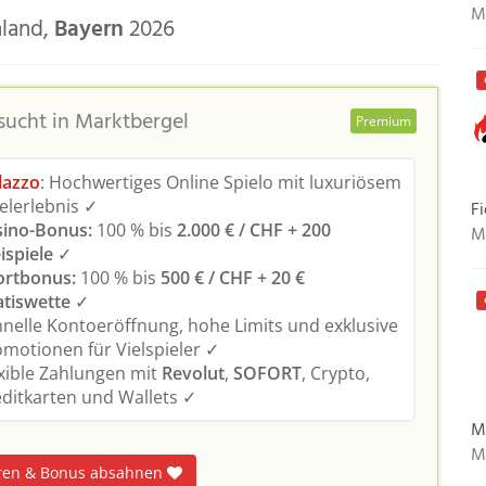
M
hland,
Bayern
2026
sucht in
Marktbergel
Premium
lazzo
: Hochwertiges Online Spielo mit luxuriösem
elerlebnis ✓
Fi
sino-Bonus:
100 % bis
2.000 € / CHF + 200
M
ispiele
✓
ortbonus:
100 % bis
500 € / CHF + 20 €
atiswette
✓
nelle Kontoeröffnung, hohe Limits und exklusive
motionen für Vielspieler ✓
xible Zahlungen mit
Revolut
,
SOFORT
, Crypto,
ditkarten und Wallets ✓
M
M
eren & Bonus absahnen