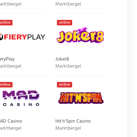
arktbergel
Marktbergel
online
online
eryPlay
Joker8
arktbergel
Marktbergel
online
online
AD Casino
Hit’n’Spin Casino
arktbergel
Marktbergel