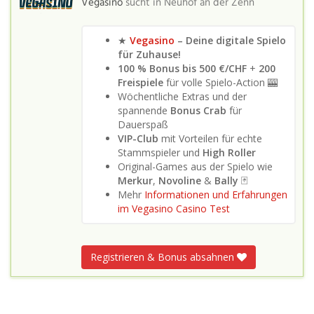
Vegasino
sucht in
Neuhof an der Zenn
★
Vegasino
– Deine digitale Spielo
für Zuhause!
100 % Bonus bis 500 €/CHF
+
200
Freispiele
für volle Spielo-Action 🎰
Wöchentliche Extras und der
spannende
Bonus Crab
für
Dauerspaß
VIP-Club
mit Vorteilen für echte
Stammspieler und
High Roller
Original-Games aus der Spielo wie
Merkur
,
Novoline
&
Bally
🃏
Mehr
Informationen und Erfahrungen
im Vegasino Casino Test
Registrieren & Bonus absahnen