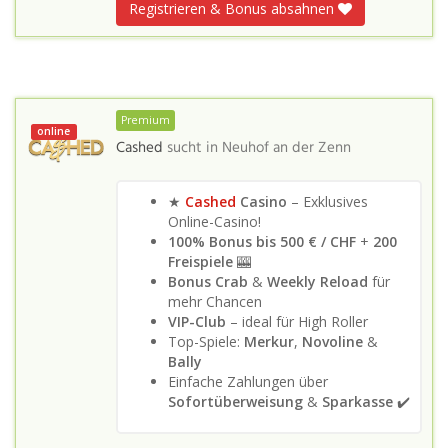
Registrieren & Bonus absahnen
Premium
online
Cashed
sucht in
Neuhof an der Zenn
★
Cashed
Casino
– Exklusives
Online-Casino!
100% Bonus bis 500 €
/ CHF
+
200
Freispiele
🎰
Bonus Crab
&
Weekly Reload
für
mehr Chancen
VIP-Club
– ideal für High Roller
Top-Spiele:
Merkur
,
Novoline
&
Bally
Einfache Zahlungen über
Sofortüberweisung
&
Sparkasse
✔️