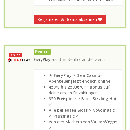
Registrieren & Bonus absahnen
Premium
online
FieryPlay
sucht in
Neuhof an der Zenn
★
FieryPlay
>
Dein Casino-
Abenteuer jetzt endlich online!
450% bis 2500€/CHF Bonus
auf
deine ersten Einzahlungen ✓
350 Freispiele
, z.B. bei
Sizzling Hot
✓
Alle beliebten Slots
>
Novomatic
✓
Pragmatic
✓
Von den Machern von
VulkanVegas
✓