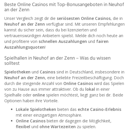
Beste Online Casinos mit Top-Bonusangeboten in Neuhof
an der Zenn
Unser Vergleich zeigt dir die
seriösesten Online Casinos
, die in
Neuhof an der Zenn
verfügbar sind. Mit unseren Empfehlungen
kannst du sicher sein, dass du bei lizenzierten und
vertrauenswürdigen Anbietern spielst. Melde dich noch heute an
und profitiere von
schnellen Auszahlungen
und
fairen
Auszahlungsquoten
!
Spielhallen in Neuhof an der Zenn – Was du wissen
solltest
Spielotheken
und
Casinos
sind in Deutschland, insbesondere in
Neuhof an der Zenn
, eine beliebte Freizeitbeschäftigung. Doch
durch die steigende Anzahl von
Online Casinos
wird das Spielen
von zu Hause aus immer attraktiver. Ob du
lokal
in einer
Spielhalle oder
online
spielen möchtest, liegt ganz bei dir. Beide
Optionen haben ihre Vorteile.
Lokale Spielotheken
bieten das
echte Casino-Erlebnis
mit einer einzigartigen Atmosphäre.
Online Casinos
bieten dir dagegen die Möglichkeit,
flexibel
und
ohne Wartezeiten
zu spielen.