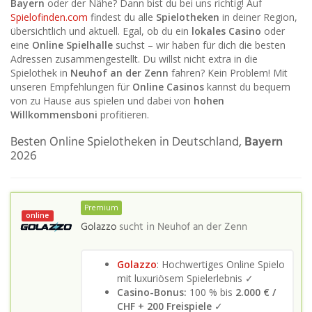
Bayern
oder der Nähe? Dann bist du bei uns richtig! Auf
Spielofinden.com
findest du alle
Spielotheken
in deiner Region,
übersichtlich und aktuell. Egal, ob du ein
lokales Casino
oder
eine
Online Spielhalle
suchst – wir haben für dich die besten
Adressen zusammengestellt. Du willst nicht extra in die
Spielothek in
Neuhof an der Zenn
fahren? Kein Problem! Mit
unseren Empfehlungen für
Online Casinos
kannst du bequem
von zu Hause aus spielen und dabei von
hohen
Willkommensboni
profitieren.
Besten Online Spielotheken in Deutschland,
Bayern
2026
Premium
online
Golazzo
sucht in
Neuhof an der Zenn
Golazzo
: Hochwertiges Online Spielo
mit luxuriösem Spielerlebnis ✓
Casino-Bonus:
100 % bis
2.000 € /
CHF + 200 Freispiele
✓