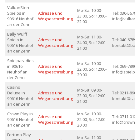
VulkanStern
Mo-Sa: 10:00-
Spielos in
Adresse und
Tel: 030-567890
23:00, So: 13:00-
90616 Neuhof
Wegbeschreibung
info@vulkanst
22:00
an der Zenn
Bally Wulff
Mo-Sa: 11:00-
Spielo in
Adresse und
Tel: 040-678901
24:00, So: 12:00-
90616 Neuhof
Wegbeschreibung
kontakt@bally
21:00
an der Zenn
Spielparadies
Mo-Sa: 10:00-
in 90616
Adresse und
Tel: 069-789012
22:00, So: 12:00-
Neuhof an
Wegbeschreibung
info@spielpar
20:00
der Zenn
Casino
Mo-Sa: 09:00-
Deluxe in
Adresse und
Tel: 0211-89012
23:00, So: 12:00-
90616 Neuhof
Wegbeschreibung
kontakt@casi
21:00
an der Zenn
Crown Play in
Mo-Sa: 10:00-
Adresse und
Tel: 0711-01234
90616 Neuhof
22:00, So: 12:00-
Wegbeschreibung
info@crownpl
an der Zenn
20:00
Fortuna Play
Mo-Sa: 11:00-