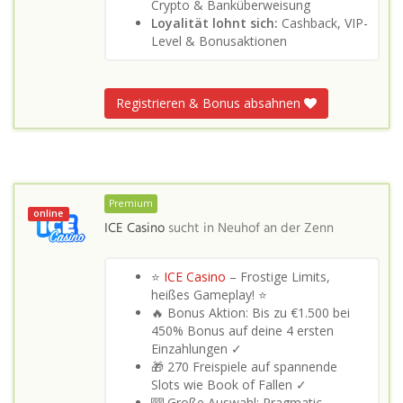
Crypto & Banküberweisung
Loyalität lohnt sich:
Cashback, VIP-
Level & Bonusaktionen
Registrieren & Bonus absahnen
Premium
online
ICE Casino
sucht in
Neuhof an der Zenn
⭐
ICE Casino
– Frostige Limits,
heißes Gameplay! ⭐
🔥 Bonus Aktion: Bis zu €1.500 bei
450% Bonus auf deine 4 ersten
Einzahlungen ✓
🎁 270 Freispiele auf spannende
Slots wie Book of Fallen ✓
🎰 Große Auswahl: Pragmatic,