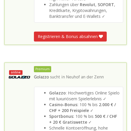
Zahlungen über
Revolut
,
SOFORT
,
Kreditkarte, Kryptowährungen,
Banktransfer und E-Wallets ✓
Registrieren & Bonus absahnen
Premium
online
Golazzo
sucht in
Neuhof an der Zenn
Golazzo
: Hochwertiges Online Spielo
mit luxuriösem Spielerlebnis ✓
Casino-Bonus:
100 % bis
2.000 € /
CHF + 200 Freispiele
✓
Sportbonus:
100 % bis
500 € / CHF
+ 20 € Gratiswette
✓
Schnelle Kontoeröffnung, hohe