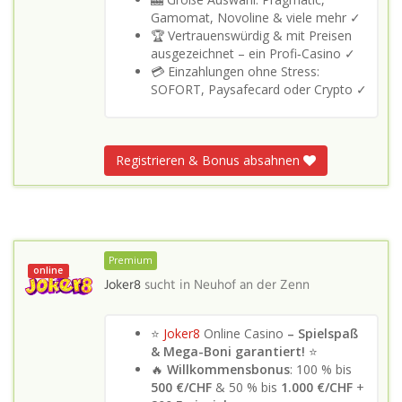
Gamomat, Novoline & viele mehr ✓
🏆 Vertrauenswürdig & mit Preisen
ausgezeichnet – ein Profi‑Casino ✓
💳 Einzahlungen ohne Stress:
SOFORT, Paysafecard oder Crypto ✓
Registrieren & Bonus absahnen
Premium
online
Joker8
sucht in
Neuhof an der Zenn
⭐
Joker8
Online Casino
– Spielspaß
& Mega-Boni garantiert!
⭐
🔥
Willkommensbonus
: 100 % bis
500 €/CHF
& 50 % bis
1.000 €/CHF
+