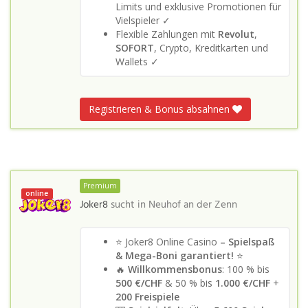
Limits und exklusive Promotionen für
Vielspieler ✓
Flexible Zahlungen mit
Revolut
,
SOFORT
, Crypto, Kreditkarten und
Wallets ✓
Registrieren & Bonus absahnen
Premium
online
Joker8
sucht in
Neuhof an der Zenn
⭐ Joker8 Online Casino
– Spielspaß
& Mega-Boni garantiert!
⭐
🔥
Willkommensbonus
: 100 % bis
500 €/CHF
& 50 % bis
1.000 €/CHF
+
200 Freispiele