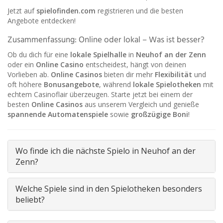
Jetzt auf
spielofinden.com
registrieren und die besten
Angebote entdecken!
Zusammenfassung: Online oder lokal – Was ist besser?
Ob du dich für eine
lokale Spielhalle
in
Neuhof an der Zenn
oder ein
Online Casino
entscheidest, hängt von deinen
Vorlieben ab.
Online Casinos
bieten dir mehr
Flexibilität
und
oft höhere
Bonusangebote
, während
lokale Spielotheken
mit
echtem Casinoflair überzeugen. Starte jetzt bei einem der
besten
Online Casinos
aus unserem Vergleich und genieße
spannende Automatenspiele
sowie
großzügige Boni
!
Wo finde ich die nächste Spielo in Neuhof an der
Zenn?
Welche Spiele sind in den Spielotheken besonders
beliebt?